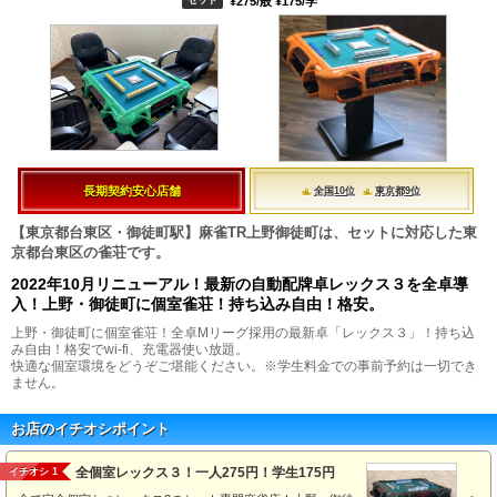
¥275/般 ¥175/学
長期契約安心店舗
全国10位
東京都9位
【東京都台東区・御徒町駅】麻雀TR上野御徒町は、セットに対応した東
京都台東区の雀荘です。
2022年10月リニューアル！最新の自動配牌卓レックス３を全卓導
入！上野・御徒町に個室雀荘！持ち込み自由！格安。
上野・御徒町に個室雀荘！全卓Mリーグ採用の最新卓「レックス３」！持ち込
み自由！格安でwi-fi、充電器使い放題。
快適な個室環境をどうぞご堪能ください。※学生料金での事前予約は一切でき
ません。
お店のイチオシポイント
全個室レックス３！一人275円！学生175円
イチオシ 1