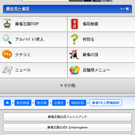
最近見た雀荘
一覧
麻雀王国TOP
雀荘検索
アルバイト/求人
何切る
クチコミ
麻雀の頂
ニュース
店舗用メニュー
▼その他
>
雀荘検索
>
東京都
>
台東区
>
御徒町駅
>
麻雀TR上野御徒町
麻雀王国公式フェイスブック
麻雀王国公式X @mjkingdom