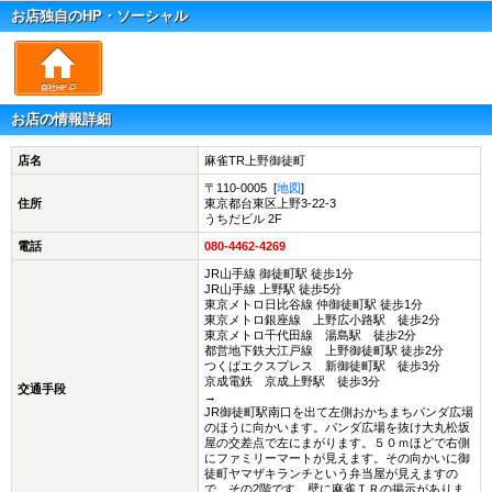
お店独自のHP・ソーシャル
自社HP
お店の情報詳細
店名
麻雀TR上野御徒町
〒110-0005 [
地図
]
住所
東京都台東区上野3-22-3
うちだビル 2F
電話
080-4462-4269
JR山手線 御徒町駅 徒歩1分
JR山手線 上野駅 徒歩5分
東京メトロ日比谷線 仲御徒町駅 徒歩1分
東京メトロ銀座線 上野広小路駅 徒歩2分
東京メトロ千代田線 湯島駅 徒歩2分
都営地下鉄大江戸線 上野御徒町駅 徒歩2分
つくばエクスプレス 新御徒町駅 徒歩3分
京成電鉄 京成上野駅 徒歩3分
交通手段
→
JR御徒町駅南口を出て左側おかちまちパンダ広場
のほうに向かいます。パンダ広場を抜け大丸松坂
屋の交差点で左にまがります。５０ｍほどで右側
にファミリーマートが見えます。その向かいに御
徒町ヤマザキランチという弁当屋が見えますの
で、その2階です、壁に麻雀ＴＲの掲示がありま