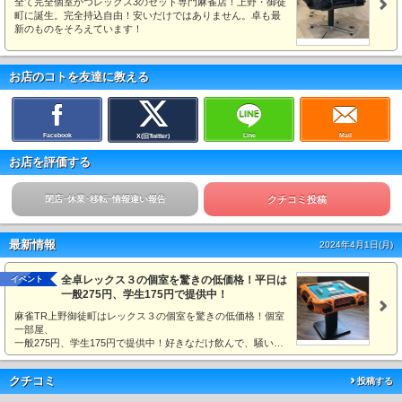
全て完全個室かつレックス3のセット専門麻雀店！上野・御徒
町に誕生。完全持込自由！安いだけではありません。卓も最
新のものをそろえています！
お店のコトを友達に教える
Facebook
Line
Mail
X(旧Twitter)
お店を評価する
閉店･休業･移転･情報違い報告
クチコミ投稿
最新情報
2024年4月1日(月)
全卓レックス３の個室を驚きの低価格！平日は
イベント
一般275円、学生175円で提供中！
麻雀TR上野御徒町はレックス３の個室を驚きの低価格！個室
一部屋、
一般275円、学生175円で提供中！好きなだけ飲んで、騒い…
クチコミ
投稿する