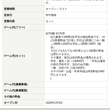
す。
営業時間
オープン～ラスト
定休日
年中無休
営業内容
セット
ゲーム代(フリー)
¥275/般 ¥175/学
[4人麻雀で1時間1名平日の税込料金です。×4
の1部屋料金で計算し平日は1部屋につき一般
→1時間-1100円＆学生→1時間-700円（税
込）
※3人でも5人でも×4計算となり1部屋の料金
は変わりません。
ゲーム代(セット)
※※週末、祝日は休日料金が適用されます。
学生：週末＋25（1卓800円・・・学生は週末
の前日予約不可。当日のみ可能）
一般：主松+75（1卓1400円）
※※※GW・お盆・年末年始は特別料金1800
円となります。
]
ゲーム代(健康麻雀)
ゲーム代(麻雀教室)
その他の料金
オープン日
2020年2月3日