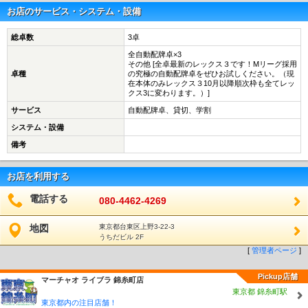
お店のサービス・システム・設備
総卓数
3卓
全自動配牌卓×3
その他 [全卓最新のレックス３です！Mリーグ採用
卓種
の究極の自動配牌卓をぜひお試しください。（現
在本体のみレックス３10月以降順次枠も全てレッ
クス3に変わります。）]
サービス
自動配牌卓、貸切、学割
システム・設備
備考
お店を利用する
電話する
080-4462-4269
地図
東京都台東区上野3-22-3
うちだビル 2F
[
管理者ページ
]
Pickup店舗
マーチャオ ライブラ 錦糸町店
東京都 錦糸町駅
東京都内の注目店舗！