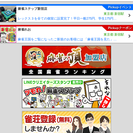
Pickupイベント
麻雀ステップ新宿店
東京都 新宿駅
レックス３を全ての個室に設置完了！平日一般275円、学生175円の激安価格！
Pickupクーポン
麻雀れお
東京都 新宿駅
麻雀王国をご覧になったご新規のお客様には 「麻雀王国を見た」で ☆フリーのお客様はアンケートにお答え頂けると 終日フリー料金を無料に致します！！激熱！！Σ(´∀`;)