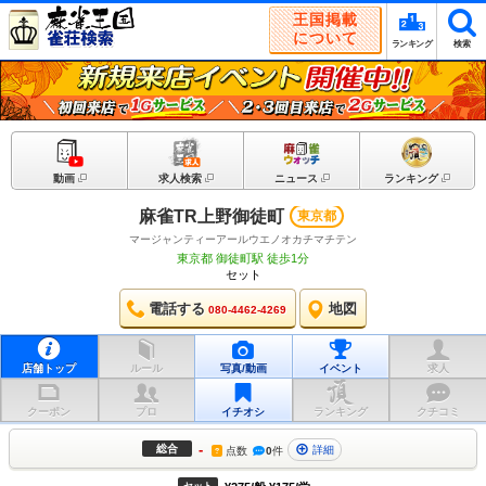
王国掲載
について
ランキング
検索
動画
求人検索
ニュース
ランキング
麻雀TR上野御徒町
東京都
マージャンティーアールウエノオカチマチテン
東京都 御徒町駅 徒歩1分
セット
電話する
地図
080-4462-4269
店舗トップ
ルール
写真/動画
イベント
求人
クーポン
プロ
イチオシ
ランキング
クチコミ
-
総合
詳細
点数
0
件
?
セット