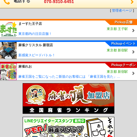
電話する
070-9310-6451
[
管理者ページ
]
Pickup店舗
まーすた王子店
東京都 王子駅
東京都内の注目店舗！
Pickupイベント
麻雀クリスタル 新宿店
東京都 新宿駅
新感覚スピードバトル！
Pickupクーポン
麻雀れお
東京都 新宿駅
麻雀王国をご覧になったご新規のお客様には 「麻雀王国を見た」で ☆フリーのお客様はアンケートにお答え頂けると 終日フリー料金を無料に致します！！激熱！！Σ(´∀`;)