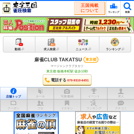
王国掲載
について
ランキング
検索
動画
求人検索
ニュース
ランキング
麻雀CLUB TAKATSU
東京都
マージャンクラブタカツ
東京都 板橋本町駅 徒歩10秒
電話する
070-9310-6451
店舗トップ
ルール
写真/動画
イベント
求人
クーポン
プロ
イチオシ
ランキング
クチコミ