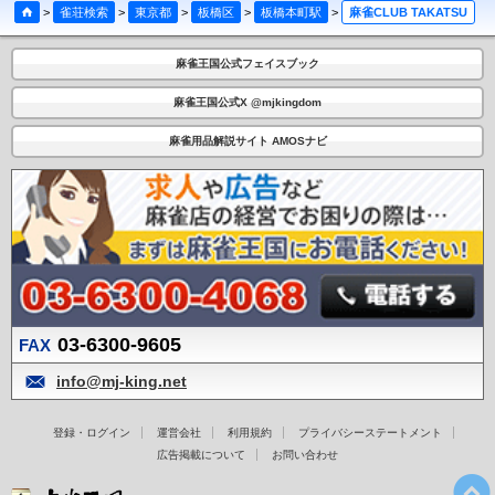
>
雀荘検索
>
東京都
>
板橋区
>
板橋本町駅
>
麻雀CLUB TAKATSU
麻雀王国公式フェイスブック
麻雀王国公式X @mjkingdom
麻雀用品解説サイト AMOSナビ
03-6300-9605
FAX
info@mj-king.net
登録・ログイン
運営会社
利用規約
プライバシーステートメント
広告掲載について
お問い合わせ