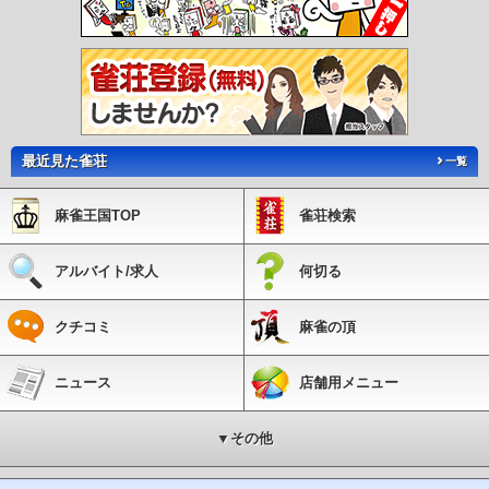
最近見た雀荘
一覧
麻雀王国TOP
雀荘検索
アルバイト/求人
何切る
クチコミ
麻雀の頂
ニュース
店舗用メニュー
▼その他