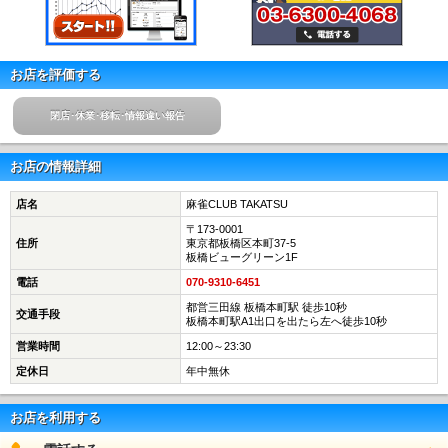
お店を評価する
閉店･休業･移転･情報違い報告
お店の情報詳細
店名
麻雀CLUB TAKATSU
〒173-0001
住所
東京都板橋区本町37-5
板橋ビューグリーン1F
電話
070-9310-6451
都営三田線 板橋本町駅 徒歩10秒
交通手段
板橋本町駅A1出口を出たら左へ徒歩10秒
営業時間
12:00～23:30
定休日
年中無休
お店を利用する