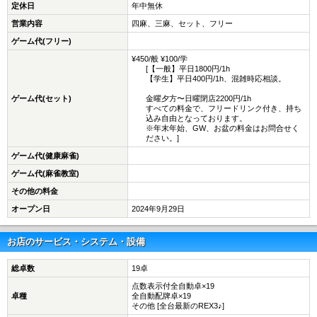
定休日
年中無休
営業内容
四麻、三麻、セット、フリー
ゲーム代(フリー)
¥450/般 ¥100/学
[【一般】平日1800円/1h
【学生】平日400円/1h、混雑時応相談。
ゲーム代(セット)
金曜夕方〜日曜閉店2200円/1h
すべての料金で、フリードリンク付き、持ち
込み自由となっております。
※年末年始、GW、お盆の料金はお問合せく
ださい。]
ゲーム代(健康麻雀)
ゲーム代(麻雀教室)
その他の料金
オープン日
2024年9月29日
お店のサービス・システム・設備
総卓数
19卓
点数表示付全自動卓×19
卓種
全自動配牌卓×19
その他 [全台最新のREX3♪]