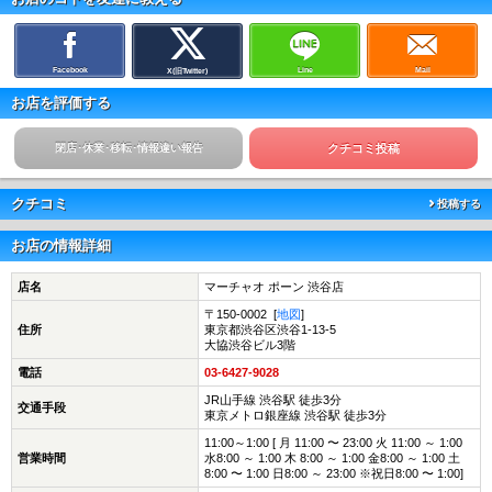
Facebook
Line
Mail
X(旧Twitter)
お店を評価する
閉店･休業･移転･情報違い報告
クチコミ投稿
クチコミ
投稿する
お店の情報詳細
店名
マーチャオ ポーン 渋谷店
〒150-0002 [
地図
]
住所
東京都渋谷区渋谷1-13-5
大協渋谷ビル3階
電話
03-6427-9028
JR山手線 渋谷駅 徒歩3分
交通手段
東京メトロ銀座線 渋谷駅 徒歩3分
11:00～1:00 [ 月 11:00 〜 23:00 火 11:00 ～ 1:00
営業時間
水8:00 ～ 1:00 木 8:00 ～ 1:00 金8:00 ～ 1:00 土
8:00 〜 1:00 日8:00 ～ 23:00 ※祝日8:00 〜 1:00]