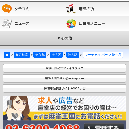
クチコミ
麻雀の頂
ニュース
店舗用メニュー
▼その他
>
雀荘検索
>
東京都
>
渋谷区
>
渋谷駅
>
マーチャオ ポーン 渋谷店
麻雀王国公式フェイスブック
麻雀王国公式X @mjkingdom
麻雀用品解説サイト AMOSナビ