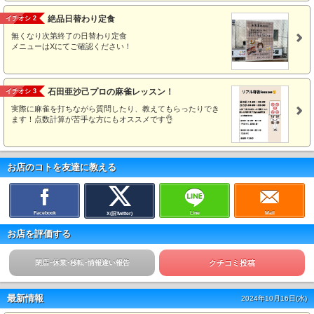
絶品日替わり定食
イチオシ 2
無くなり次第終了の日替わり定食
メニューはXにてご確認ください！
石田亜沙己プロの麻雀レッスン！
イチオシ 3
実際に麻雀を打ちながら質問したり、教えてもらったりでき
ます！点数計算が苦手な方にもオススメです👌
お店のコトを友達に教える
Facebook
Line
Mail
X(旧Twitter)
お店を評価する
閉店･休業･移転･情報違い報告
クチコミ投稿
最新情報
2024年10月16日(水)