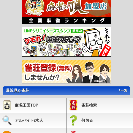
最近見た雀荘
一覧
麻雀王国TOP
雀荘検索
アルバイト/求人
何切る