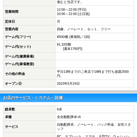
進むと当店です。
12:00～22:00 [平日]
営業時間
10:00～22:00 [土日祝]
定休日
月
営業内容
四麻、ノーレート、セット、フリー
ゲーム代(フリー)
¥500/般 [東南戦／1回]
¥1,320/般
ゲーム代(セット)
[週末1760円]
ゲーム代(健康麻雀)
ゲーム代(麻雀教室)
平日13時までのご来店で18時まで打ち放題2500
その他の料金
円。
オープン日
2023年5月24日
お店のサービス・システム・設備
総卓数
6卓
卓種
全自動配牌卓×6
自動配牌卓、ノーレート、パック料金、女性スタ
サービス
ッフ
PC、タブレット、スマホ、大型TV、ウォシュレ