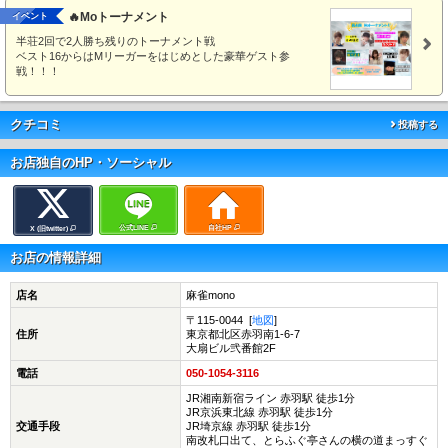
🔥Moトーナメント
イベント
半荘2回で2人勝ち残りのトーナメント戦
ベスト16からはMリーガーをはじめとした豪華ゲスト参
戦！！！
クチコミ
投稿する
お店独自のHP・ソーシャル
公式LINE
自社HP
X (旧twitter)
お店の情報詳細
店名
麻雀mono
〒115-0044 [
地図
]
住所
東京都北区赤羽南1-6-7
大扇ビル弐番館2F
電話
050-1054-3116
JR湘南新宿ライン 赤羽駅 徒歩1分
JR京浜東北線 赤羽駅 徒歩1分
交通手段
JR埼京線 赤羽駅 徒歩1分
南改札口出て、とらふぐ亭さんの横の道まっすぐ