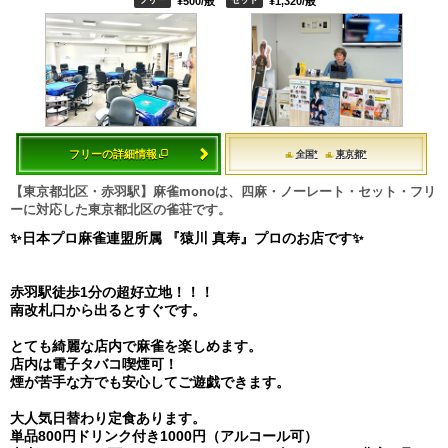
¥500/般
¥1,320/般
フリーの詳細情報
全国*
東京都*
【東京都北区・赤羽駅】麻雀monoは、四麻・ノーレート・セット・フリ
ーに対応した東京都北区の雀荘です。
✨日本プロ麻雀連盟所属 『猿川 真寿』プロのお店です✨
赤羽駅徒歩1分の超好立地！！！
南改札口から出るとすぐです。
とても綺麗な店内で麻雀を楽しめます。
店内は電子タバコ喫煙可！
煙が苦手な方でも安心してご遊戯できます。
大人気日替わり定食あります。
単品800円ドリンク付き1000円（アルコール可）