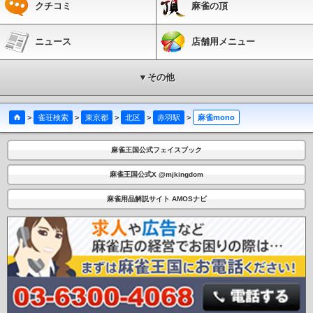
クチコミ
麻雀の頂
ニュース
店舗用メニュー
▼その他
>
雀荘検索
>
東京都
>
北区
>
赤羽駅
>
麻雀mono
麻雀王国公式フェイスブック
麻雀王国公式X @mjkingdom
麻雀用品解説サイト AMOSナビ