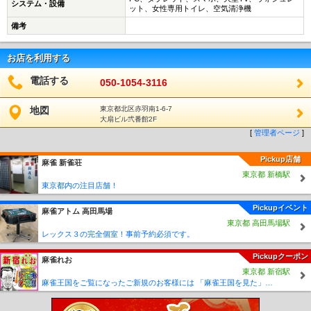
システム・設備
ット、女性専用トイレ、空気清浄機
備考
お店を利用する
電話する
050-1054-3116
地図
東京都北区赤羽南1-6-7
大扇ビル弐番館2F
[
管理者ページ
]
Pickup店舗
麻雀 新雀荘
東京都 新橋駅
東京都内の注目店舗！
Pickupイベント
麻雀アトム 高田馬場
東京都 高田馬場駅
レックス３の完全個室！事前予約必須です。
Pickupクーポン
麻雀れお
東京都 新宿駅
麻雀王国をご覧になったご新規のお客様には 「麻雀王国を見た」で ☆フリーのお客様はアンケートにお答え頂けると 終日フリー料金を無料に致します！！激熱！！Σ(´∀`;)