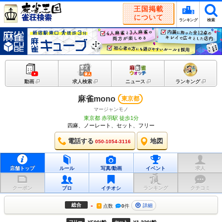
王国掲載
について
ランキング
検索
動画
求人検索
ニュース
ランキング
麻雀mono
東京都
マージャンモノ
東京都 赤羽駅 徒歩1分
四麻、ノーレート、セット、フリー
電話する
地図
050-1054-3116
店舗トップ
ルール
写真/動画
イベント
求人
クーポン
プロ
イチオシ
ランキング
クチコミ
-
総合
詳細
点数
0
件
?
フリー
セット