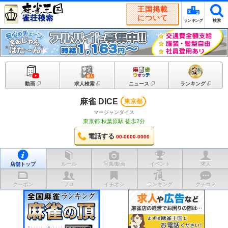
王国掲載
について
ランキング
検索
動画
求人検索
ニュース
ランキング
麻雀 DICE
東京都
マージャンダイス
東京都 秋葉原駅 徒歩2分
電話する
00-0000-0000
店舗トップ
ルール
写真/動画
イベント
求人
クーポン
プロ
イチオシ
ランキング
クチコミ