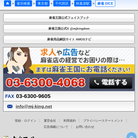
>
雀荘検索
>
東京都
>
千代田区
>
秋葉原駅
>
麻雀 DICE
麻雀王国公式フェイスブック
麻雀王国公式X @mjkingdom
麻雀用品解説サイト AMOSナビ
03-6300-9605
FAX
info@mj-king.net
登録・ログイン
運営会社
利用規約
プライバシーステートメント
広告掲載について
お問い合わせ