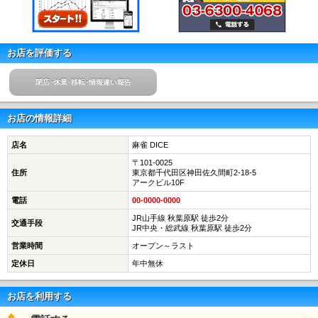
お店を評価する
閉店･休業･移転･情報違い報告
お店の情報詳細
店名
麻雀 DICE
〒101-0025
住所
東京都千代田区神田佐久間町2-18-5
アークビル10F
電話
00-0000-0000
JR山手線 秋葉原駅 徒歩2分
交通手段
JR中央・総武線 秋葉原駅 徒歩2分
営業時間
オープン～ラスト
定休日
年中無休
お店を利用する