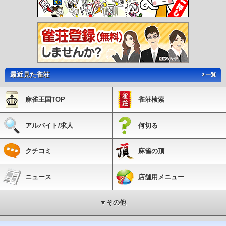
最近見た雀荘
一覧
麻雀王国TOP
雀荘検索
アルバイト/求人
何切る
クチコミ
麻雀の頂
ニュース
店舗用メニュー
▼その他