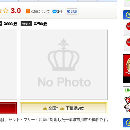
3.0
1
?
点数
について
件
詳細
¥600/般
¥250/般
ー
セット
N
N
全国*
千葉県9位
八幡は、セット・フリー・四麻に対応した千葉県市川市の雀荘です。