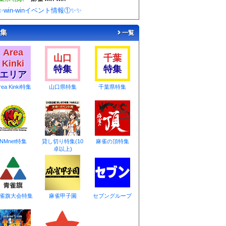
✨win-winイベント情報①✨✨
集
一覧
Area
山口
千葉
Kinki
特集
特集
エリア
rea Kinki特集
山口県特集
千葉県特集
NMnet特集
貸し切り特集(10
麻雀の頂特集
卓以上)
雀旗大会特集
麻雀甲子園
セブングループ