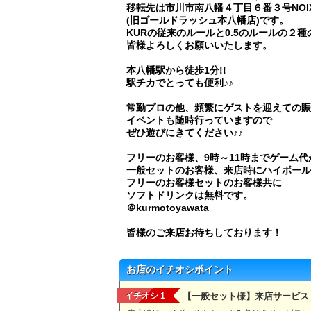
移転先は市川市南八幡４丁目６番３号NOIX
(旧ゴールドラッシュ本八幡店)です。
KURの従来のルールと0.5のルールの２
皆様よろしくお願いいたします。
本八幡駅から徒歩1分!!
駅チカでとっても便利♪♪
常勤プロの他、頻繁にゲストを迎えての賑
イベントも随時行っていますので
ぜひ遊びにきてください♪♪
フリーのお客様、9時～11時までゲーム
一般セットのお客様、来店時にハイボール
フリーのお客様セットのお客様共に
ソフトドリンクは無料です。
＠kurmotoyawata
皆様のご来店お待ちしております！
お店のイチオシポイント
イチオシ 1
【一般セット様】来店サービス