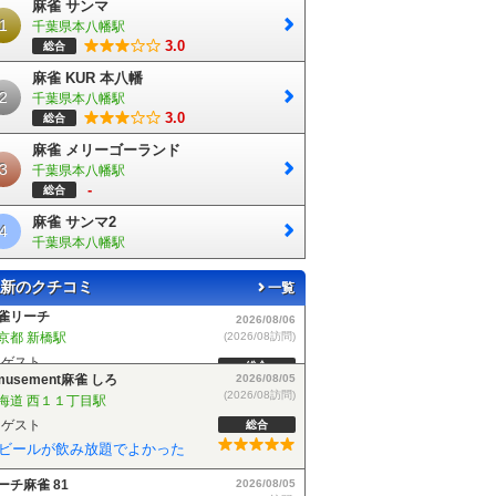
麻雀 サンマ
1
千葉県本八幡駅
3.0
総合
麻雀 KUR 本八幡
2
千葉県本八幡駅
3.0
総合
麻雀 メリーゴーランド
3
千葉県本八幡駅
-
総合
麻雀 サンマ2
4
千葉県本八幡駅
新のクチコミ
一覧
musement麻雀 しろ
2026/08/05
(2026/08訪問)
海道 西１１丁目駅
ゲスト
総合
ビールが飲み放題でよかった
ーチ麻雀 81
2026/08/05
(2026/08訪問)
奈川県 相模原駅
ゲスト
総合
しいお店で良い感じでした