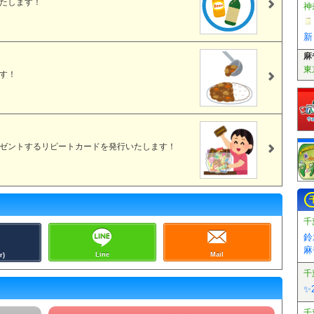
たします！
麻
東
す！
ゼントするリピートカードを発行いたします！
千
鈴
麻
Line
Mail
r)
千
✨
千