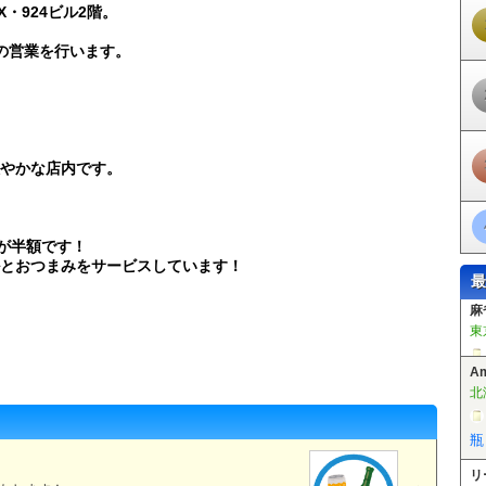
・924ビル2階。
種の営業を行います。
やかな店内です。
代が半額です！
とおつまみをサービスしています！
最
A
北
瓶
リ
神
新