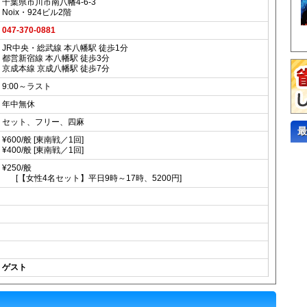
千葉県市川市南八幡4-6-3
Noix・924ビル2階
047-370-0881
JR中央・総武線 本八幡駅 徒歩1分
都営新宿線 本八幡駅 徒歩3分
京成本線 京成八幡駅 徒歩7分
9:00～ラスト
年中無休
セット、フリー、四麻
最
¥600/般 [東南戦／1回]
¥400/般 [東南戦／1回]
¥250/般
[【女性4名セット】平日9時～17時、5200円]
ゲスト