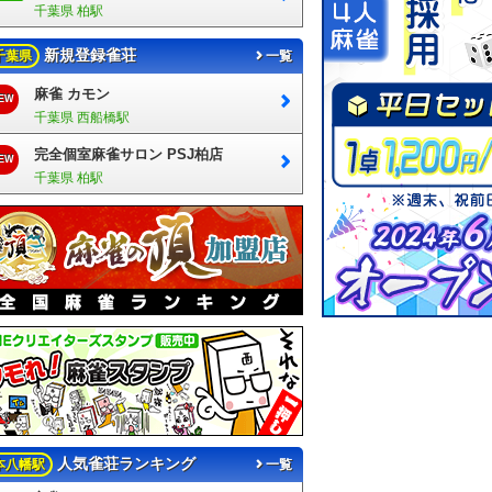
千葉県 柏駅
新規登録雀荘
千葉県
一覧
麻雀 カモン
EW
千葉県 西船橋駅
完全個室麻雀サロン PSJ柏店
EW
千葉県 柏駅
人気雀荘ランキング
本八幡駅
一覧