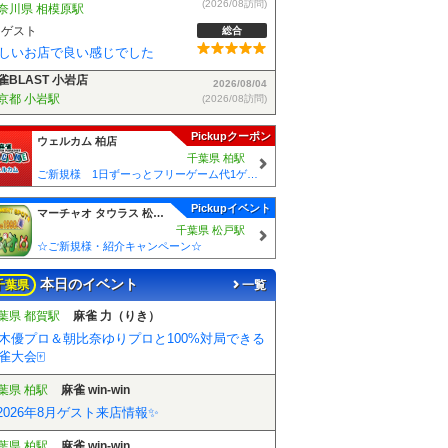
雀BLAST 小岩店
2026/08/04
(2026/08訪問)
京都 小岩駅
ゲスト
総合
麻雀BLASTさんでフリーデビューしました！お客さんも優しい方で楽しく遊べました！
Pickupクーポン
ウェルカム 柏店
千葉県 柏駅
ご新規様 1日ずーっとフリーゲーム代1ゲームあたり50円引！！
Pickupイベント
マーチャオ タウラス 松戸店
千葉県 松戸駅
☆ご新規様・紹介キャンペーン☆
本日のイベント
千葉県
一覧
葉県 都賀駅
麻雀 力（りき）
木優プロ＆朝比奈ゆりプロと100%対局できる
雀大会🀄️
葉県 柏駅
麻雀 win-win
2026年8月ゲスト来店情報✨
葉県 柏駅
麻雀 win-win