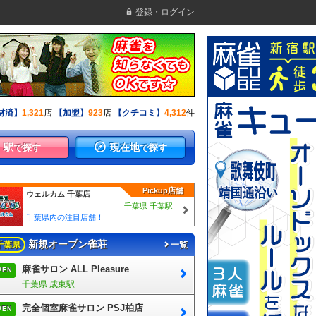
登録・ログイン
材済】
1,321
店
【加盟】
923
店
【クチコミ】
4,312
件
駅
現在地
で探す
で探す
Pickup店舗
ウェルカム 千葉店
千葉県 千葉駅
千葉県内の注目店舗！
新規オープン雀荘
千葉県
一覧
麻雀サロン ALL Pleasure
PEN
千葉県 成東駅
完全個室麻雀サロン PSJ柏店
PEN