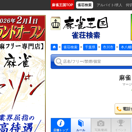
麻雀王国TOP
雀荘検索
アルバイト/求人
何
>
雀荘検索
>
千葉県
>
市川市
>
本八幡
麻雀
マージ
電話
店舗トップ
ルール
写真/動画
イベント