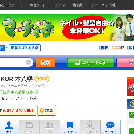
切る
クチコミ
麻雀の頂
ニュース
店舗用メニュー
▼その他
駅
>
麻雀 KUR 本八幡
【掲載】
2,920
店
【取
検索
エリア
で探す
 KUR 本八幡
千葉県
ャン ケーユーアール モトヤワタ
千葉県 本八幡駅 徒歩1分
セット、フリー、四麻
047-370-0881
する
地図
O
O
求人
クーポン
プロ
イチオシ
ランキング
クチコミ