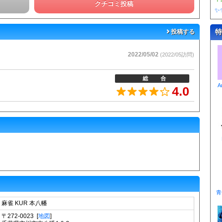
クチコミ投稿
✨
特
投稿する
2022/05/02
(2022/05訪問)
総合
A
4.0
青
麻雀 KUR 本八幡
〒272-0023 [
地図
]