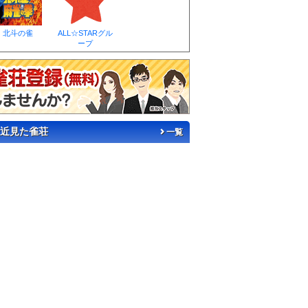
北斗の雀
ALL☆STARグル
ープ
近見た雀荘
一覧