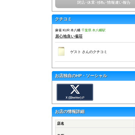
閉店･休業･移転･情報違い報告
クチコミ
麻雀 KUR 本八幡
千葉県 本八幡駅
居心地良い雀荘
ゲスト
さんのクチコミ
お店独自のHP・ソーシャル
X (旧twitter)
お店の情報詳細
店名