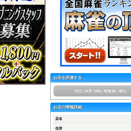
お店を評価する
閉店･休業･移転･情報違い報告
お店の情報詳細
店名
住所