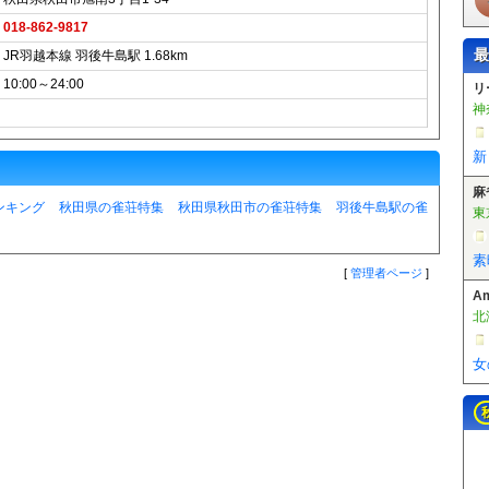
018-862-9817
最
JR羽越本線 羽後牛島駅 1.68km
リ
10:00～24:00
神
麻
東
新
素
ンキング
秋田県の雀荘特集
秋田県秋田市の雀荘特集
羽後牛島駅の雀
A
北
[
管理者ページ
]
A
北
女