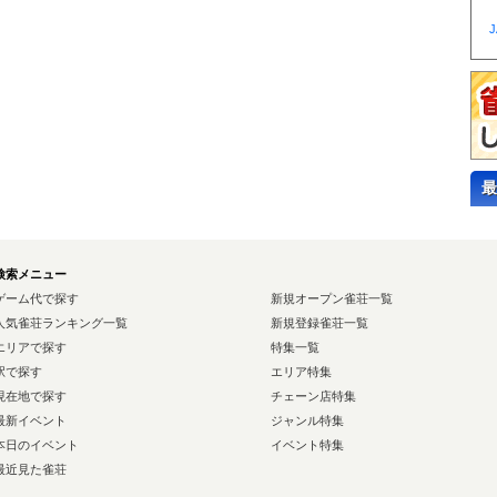
最
検索メニュー
ゲーム代で探す
新規オープン雀荘一覧
人気雀荘ランキング一覧
新規登録雀荘一覧
エリアで探す
特集一覧
駅で探す
エリア特集
現在地で探す
チェーン店特集
最新イベント
ジャンル特集
本日のイベント
イベント特集
最近見た雀荘