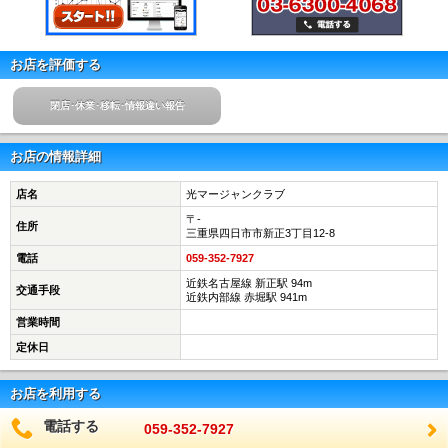
お店を評価する
閉店･休業･移転･情報違い報告
お店の情報詳細
店名
光マージャンクラブ
〒-
住所
三重県四日市市新正3丁目12-8
電話
059-352-7927
近鉄名古屋線 新正駅 94m
交通手段
近鉄内部線 赤堀駅 941m
営業時間
定休日
お店を利用する
電話する
059-352-7927