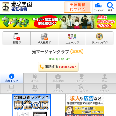
王国掲載
について
ランキング
検索
動画
求人検索
ニュース
ランキング
光マージャンクラブ
三重県
三重県 新正駅 94m
電話する
059-352-7927
店舗トップ
ルール
写真/動画
イベント
求人
クーポン
プロ
イチオシ
ランキング
クチコミ