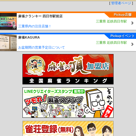
[
管理者ページ
]
Pickup店舗
麻雀クランキー 四日市駅前店
三重県 近鉄四日市駅
三重県内の注目店舗！
Pickupイベント
麻雀KAGURA
三重県 近鉄四日市駅
お盆期間の営業予定日について