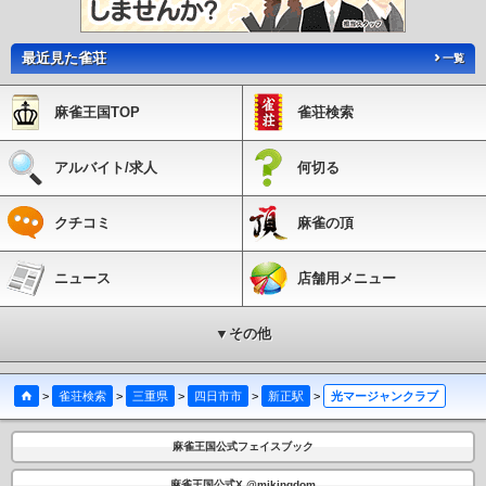
最近見た雀荘
一覧
麻雀王国TOP
雀荘検索
アルバイト/求人
何切る
クチコミ
麻雀の頂
ニュース
店舗用メニュー
▼その他
>
雀荘検索
>
三重県
>
四日市市
>
新正駅
>
光マージャンクラブ
麻雀王国公式フェイスブック
麻雀王国公式X @mjkingdom