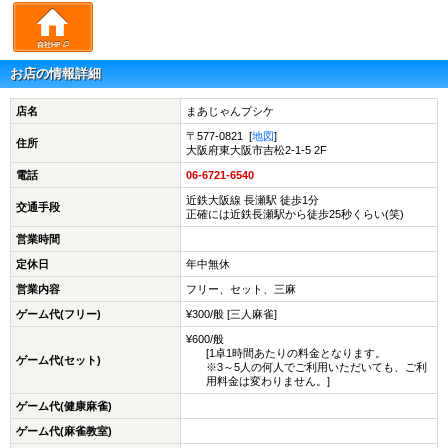
自社HP
お店の情報詳細
店名
まあじゃんプシケ
〒577-0821 [
地図
]
住所
大阪府東大阪市吉松2-1-5 2F
電話
06-6721-6540
近鉄大阪線 長瀬駅 徒歩1分
交通手段
正確には近鉄長瀬駅から徒歩25秒くらい(笑)
営業時間
定休日
年中無休
営業内容
フリー、セット、三麻
ゲーム代(フリー)
¥300/般 [三人麻雀]
¥600/般
[1卓1時間あたりの料金となります。
ゲーム代(セット)
※3～5人の何人でご利用いただいても、ご利
用料金は変わりません。]
ゲーム代(健康麻雀)
ゲーム代(麻雀教室)