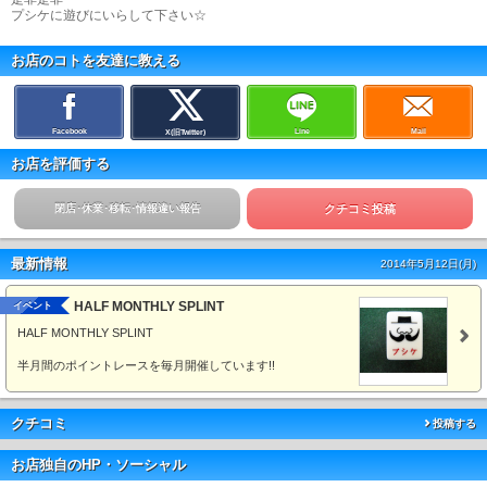
プシケに遊びにいらして下さい☆
お店のコトを友達に教える
Facebook
Line
Mail
X(旧Twitter)
お店を評価する
閉店･休業･移転･情報違い報告
クチコミ投稿
最新情報
2014年5月12日(月)
HALF MONTHLY SPLINT
イベント
HALF MONTHLY SPLINT
半月間のポイントレースを毎月開催しています!!
クチコミ
投稿する
お店独自のHP・ソーシャル