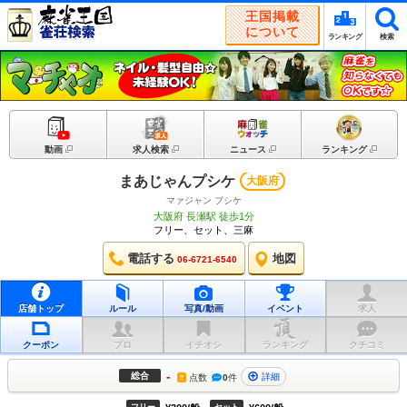
王国掲載
について
ランキング
検索
動画
求人検索
ニュース
ランキング
まあじゃんプシケ
大阪府
マァジャン プシケ
大阪府 長瀬駅 徒歩1分
フリー、セット、三麻
電話する
地図
06-6721-6540
店舗トップ
ルール
写真/動画
イベント
求人
クーポン
プロ
イチオシ
ランキング
クチコミ
-
総合
詳細
点数
0
件
?
フリー
セット