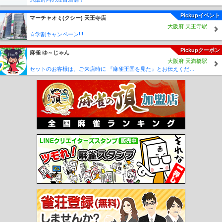
Pickupイベント
マーチャオ ξ (クシー) 天王寺店
大阪府 天王寺駅
☆学割キャンペーン!!!
Pickupクーポン
麻雀 ゆ～じゃん
大阪府 天満橋駅
セットのお客様は、ご来店時に 『麻雀王国を見た』とお伝えください(_ _) セット料金が5時間3000円に✨