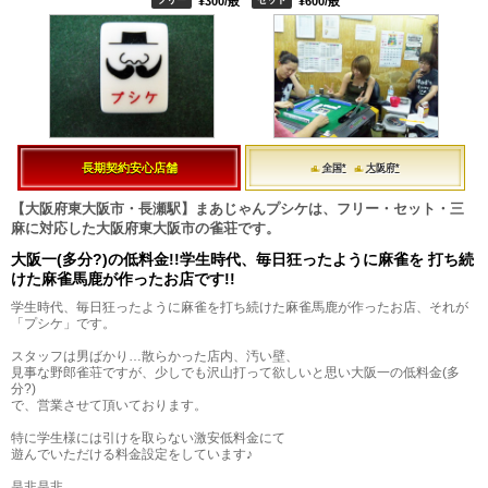
¥300/般
¥600/般
長期契約安心店舗
全国*
大阪府*
【大阪府東大阪市・長瀬駅】まあじゃんプシケは、フリー・セット・三
麻に対応した大阪府東大阪市の雀荘です。
大阪一(多分?)の低料金!!学生時代、毎日狂ったように麻雀を 打ち続
けた麻雀馬鹿が作ったお店です!!
学生時代、毎日狂ったように麻雀を打ち続けた麻雀馬鹿が作ったお店、それが
「プシケ」です。
スタッフは男ばかり…散らかった店内、汚い壁、
見事な野郎雀荘ですが、少しでも沢山打って欲しいと思い大阪一の低料金(多
分?)
で、営業させて頂いております。
特に学生様には引けを取らない激安低料金にて
遊んでいただける料金設定をしています♪
是非是非