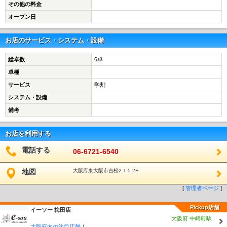
その他の料金
オープン日
お店のサービス・システム・設備
総卓数
6卓
卓種
サービス
学割
システム・設備
備考
お店を利用する
電話する
06-6721-6540
地図
大阪府東大阪市吉松2-1-5 2F
[
管理者ページ
]
Pickup店舗
イーソー 梅田店
大阪府 中崎町駅
大阪府内の注目店舗！