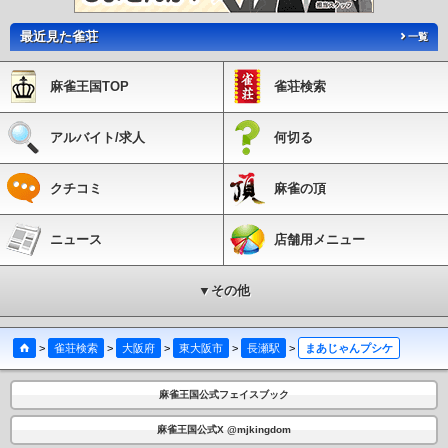
最近見た雀荘
一覧
麻雀王国TOP
雀荘検索
アルバイト/求人
何切る
クチコミ
麻雀の頂
ニュース
店舗用メニュー
▼その他
>
雀荘検索
>
大阪府
>
東大阪市
>
長瀬駅
>
まあじゃんプシケ
麻雀王国公式フェイスブック
麻雀王国公式X @mjkingdom