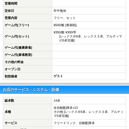
営業時間
定休日
年中無休
営業内容
フリー、セット
ゲーム代(フリー)
¥500/般 [東南戦]
¥350/般 ¥300/学
ゲーム代(セット)
[レックスⅢ6卓、レックス３卓、アルティマ
の5卓完備]
ゲーム代(健康麻雀)
ゲーム代(麻雀教室)
その他の料金
オープン日
ゲスト
初投稿者
お店のサービス・システム・設備
総卓数
14卓
全自動配牌卓×13
卓種
その他 [レックスⅢ6卓、レックス３卓、アルティ
マ5卓完備]
サービス
フリードリンク、自動配牌卓