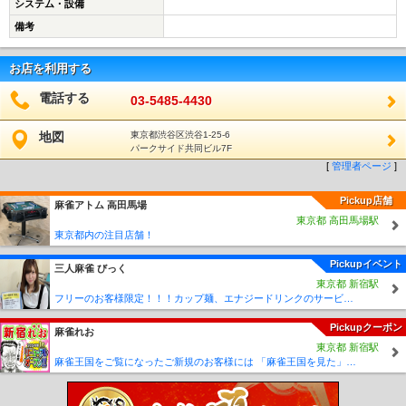
システム・設備
備考
お店を利用する
電話する
03-5485-4430
地図
東京都渋谷区渋谷1-25-6
パークサイド共同ビル7F
[
管理者ページ
]
Pickup店舗
麻雀アトム 高田馬場
東京都 高田馬場駅
東京都内の注目店舗！
Pickupイベント
三人麻雀 びっく
東京都 新宿駅
フリーのお客様限定！！！カップ麺、エナジードリンクのサービスがございます☆
Pickupクーポン
麻雀れお
東京都 新宿駅
麻雀王国をご覧になったご新規のお客様には 「麻雀王国を見た」で ☆フリーのお客様はアンケートにお答え頂けると 終日フリー料金を無料に致します！！激熱！！Σ(´∀`;)