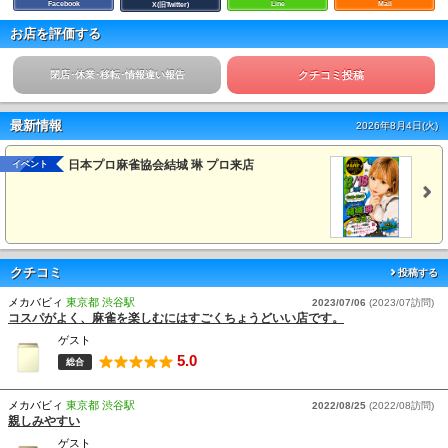
Facebook
Line
Mail
X(旧Twitter)
お店を評価する
閉店･休業･移転･情報違い報告
クチコミ投稿
最新情報
2026年8月4日(火)
日本プロ麻雀協会結城 琳 プロ来店
イベント
クチコミ
投稿する
メカバビィ
東京都 渋谷駅
2023/07/06
(2023/07訪問)
コスパがよく、麻雀を楽しむにはすごくちょうどいい店です。
ゲスト
5.0
総合
メカバビィ
東京都 渋谷駅
2022/08/25
(2022/08訪問)
親しみやすい
ゲスト