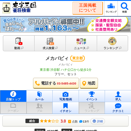
王国掲載
について
ランキング
検索
動画
求人検索
ニュース
ランキング
メカバビィ
東京都
メカバビィ
東京都 渋谷駅 ハチ公口から徒歩1分
フリー、セット
電話する
地図
03-5485-4430
店舗トップ
ルール
写真/動画
イベント
求人
クーポン
プロ
イチオシ
ランキング
クチコミ
3.0
総合
詳細
点数
13
件
?
フリー
セット