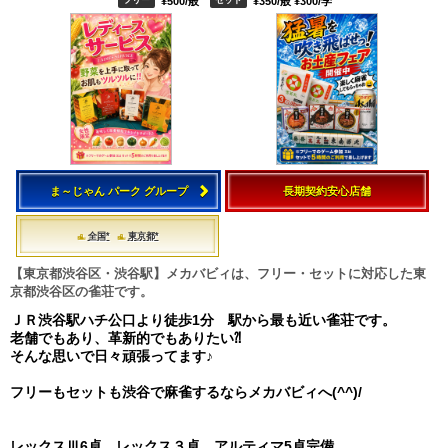
¥500/般
¥350/般 ¥300/学
ま～じゃん パーク グループ
長期契約安心店舗
全国*
東京都*
【東京都渋谷区・渋谷駅】メカバビィは、フリー・セットに対応した東
京都渋谷区の雀荘です。
ＪＲ渋谷駅ハチ公口より徒歩1分 駅から最も近い雀荘です。
老舗でもあり、革新的でもありたい⁈
そんな思いで日々頑張ってます♪
フリーもセットも渋谷で麻雀するならメカバビィへ(^^)/
レックスⅢ6卓、レックス３卓、アルティマ5卓完備