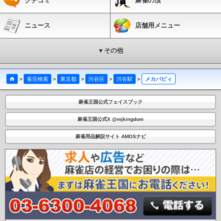
クチコミ
麻雀の頂
ニュース
店舗用メニュー
▼その他
>
雀荘検索
>
東京都
>
渋谷区
>
渋谷駅
>
メカバビィ
麻雀王国公式フェイスブック
麻雀王国公式X @mjkingdom
麻雀用品解説サイト AMOSナビ