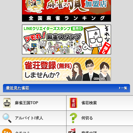
最近見た雀荘
一覧
麻雀王国TOP
雀荘検索
アルバイト/求人
何切る