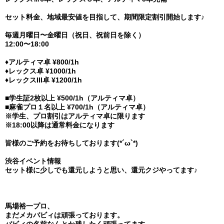
セット料金、地域最安値を目指して、期間限定割引開始します♪
毎週月曜日〜金曜日（祝日、祝前日を除く）
12:00〜18:00
♦︎アルティマ卓 ¥800/1h
♦︎レックス卓 ¥1000/1h
♦︎レックスIII卓 ¥1200/1h
■学生証2枚以上 ¥500/1h（アルティマ卓）
■麻雀プロ１名以上 ¥700/1h（アルティマ卓）
※学生、プロ割引はアルティマ卓に限ります
※18:00以降は通常料金になります
皆様のご予約をお待ちしております(*´ω`*)
渋谷イベント情報
セット様に少しでも還元しようと思い、還元クジやってます♪
馬場裕一プロ、
まだメカバビィは頑張っております。
バビィの名前なんとか残したく頑張ってます。