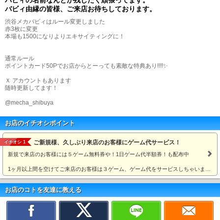
バビィ由縁の皆様、ご来店お待ちしております。
渋谷メカバビィはルール変更しました
赤3枚に変更
本場も1500になりよりエキサイティングに！
通常ルール
ポイントカード50Pでお店からとーっても素敵な特典あり!!!!✨
Ｘ アカウントもあります
随時更新してます！
@mecha_shibuya
お店のイチオシポイント
ご新規様、久しぶり来店のお客様にゲーム代サービス！
イチオシ 1
新規で来店のお客様には５ゲーム無料券や！1日ゲーム代半額券！も配布中
1ヶ月以上間を空けてご来店のお客様は３ゲーム、ゲーム代をサービスしちゃいま…
お店のコトを友達に教える