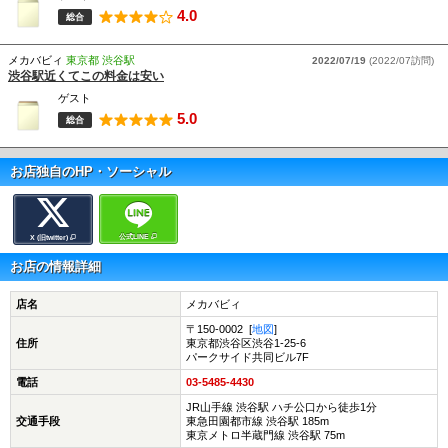
4.0
総合
メカバビィ
東京都 渋谷駅
2022/07/19
(2022/07訪問)
渋谷駅近くてこの料金は安い
ゲスト
5.0
総合
お店独自のHP・ソーシャル
公式LINE
X (旧twitter)
お店の情報詳細
店名
メカバビィ
〒150-0002 [
地図
]
住所
東京都渋谷区渋谷1-25-6
パークサイド共同ビル7F
電話
03-5485-4430
JR山手線 渋谷駅 ハチ公口から徒歩1分
交通手段
東急田園都市線 渋谷駅 185m
東京メトロ半蔵門線 渋谷駅 75m