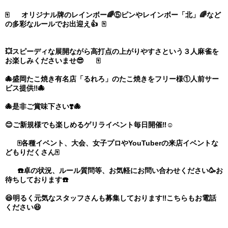
🀄️ オリジナル牌のレインボー🌈⑤ピンやレインボー「北」🌈など
の多彩なルールでお出迎え👍 🀄️
💥スピーディな展開ながら高打点の上がりやすさという３人麻雀を
お楽しみくださいませ😎 🀄️
🐙盛岡たこ焼き有名店「るれろ」のたこ焼きをフリー様①人前サー
ビス提供‼️🐙
🐙是非ご賞味下さい❣️🐙
😊ご新規様でも楽しめるゲリライベント毎日開催‼️☺️
🀄️各種イベント、大会、女子プロやYouTuberの来店イベントな
どもりだくさん🀄️
☎️卓の状況、ルール質問等、お気軽にお問い合わせください🥳お
待ちしております☎️
😆明るく元気なスタッフさんも募集しております‼️こちらもお電話
ください😆