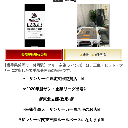
¥600/般
長期契約安心店舗
全国*
岩手県2位
【岩手県盛岡市・盛岡駅】フリー麻雀 レインボーは、三麻・セット・フ
リーに対応した岩手県盛岡市の雀荘です。
🀄️ ザンリーグ東北支部協賛店 🀄️
✨2026年度ザン・企業リーグ出場✨
🌈東北支部-政宗-🌈
🀄️麻雀仕事人 ザンリーガーヨネキのお店🀄️
🀄️ザンリーグ関東三麻ルールベースになります🀄️