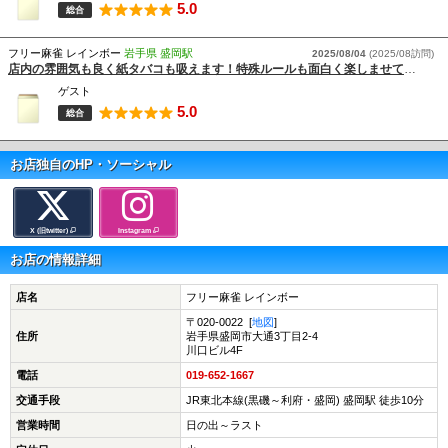
5.0
総合
フリー麻雀 レインボー
岩手県 盛岡駅
2025/08/04
(2025/08訪問)
店内の雰囲気も良く紙タバコも吸えます！特殊ルールも面白く楽しませて頂きました！
ゲスト
5.0
総合
お店独自のHP・ソーシャル
X (旧twitter)
Instagram
お店の情報詳細
店名
フリー麻雀 レインボー
〒020-0022 [
地図
]
住所
岩手県盛岡市大通3丁目2-4
川口ビル4F
電話
019-652-1667
交通手段
JR東北本線(黒磯～利府・盛岡) 盛岡駅 徒歩10分
営業時間
日の出～ラスト