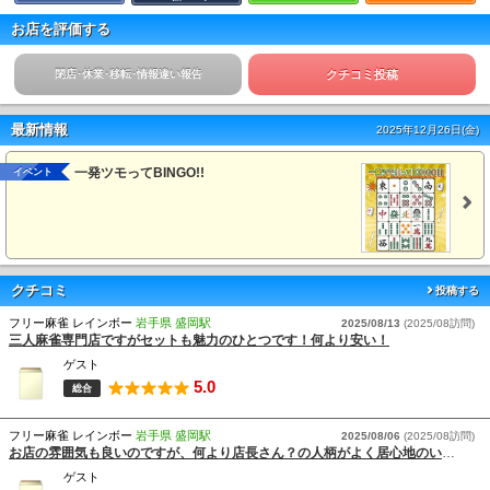
お店を評価する
閉店･休業･移転･情報違い報告
クチコミ投稿
最新情報
2025年12月26日(金)
一発ツモってBINGO!!
イベント
クチコミ
投稿する
フリー麻雀 レインボー
岩手県 盛岡駅
2025/08/13
(2025/08訪問)
三人麻雀専門店ですがセットも魅力のひとつです！何より安い！
ゲスト
5.0
総合
フリー麻雀 レインボー
岩手県 盛岡駅
2025/08/06
(2025/08訪問)
お店の雰囲気も良いのですが、何より店長さん？の人柄がよく居心地のいい空間で楽しめました。
ゲスト