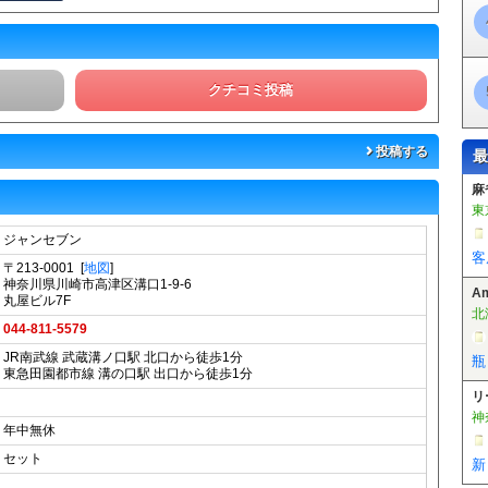
クチコミ投稿
投稿する
最
A
北
ジャンセブン
瓶
〒213-0001 [
地図
]
神奈川県川崎市高津区溝口1-9-6
リ
丸屋ビル7F
神
044-811-5579
JR南武線 武蔵溝ノ口駅 北口から徒歩1分
新
東急田園都市線 溝の口駅 出口から徒歩1分
麻
東
年中無休
セット