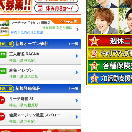
Pickup店舗
マーチャオ Τ (タウ) 川崎店
神奈川県 京急川崎駅
神奈川県内の注目店舗！
新規オープン雀荘
神奈川県
一覧
三人麻雀 RAGNA
PEN
神奈川県 横浜駅
麻雀 イレブン
PEN
神奈川県 溝の口駅
新規登録雀荘
神奈川県
一覧
リーチ麻雀 81
EW
神奈川県 相模原駅
健康マージャン教室 スパロー
EW
神奈川県 大和駅