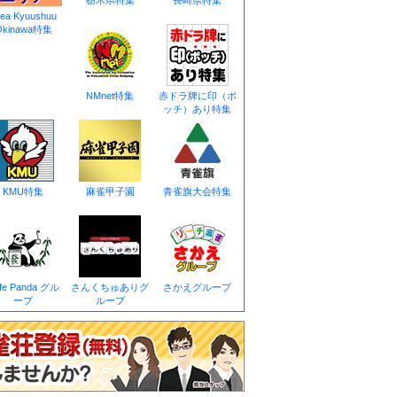
栃木県特集
長崎県特集
rea Kyuushuu
Okinawa特集
NMnet特集
赤ドラ牌に印（ポ
ッチ）あり特集
KMU特集
麻雀甲子園
青雀旗大会特集
fe Panda グル
さんくちゅありグ
さかえグループ
ープ
ループ