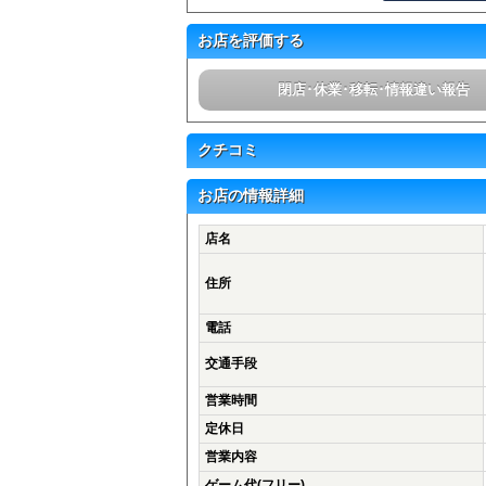
お店を評価する
閉店･休業･移転･情報違い報告
クチコミ
お店の情報詳細
店名
住所
電話
交通手段
営業時間
定休日
営業内容
ゲーム代(フリー)