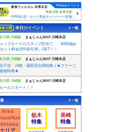
Pickupイベント
麻雀ウェルカム 本厚木店
神奈川県 本厚木駅
OPEN記念！セット料金キャンペーン実施中！
本日のイベント
神奈川県
一覧
奈川県 川崎駅
まぁじゃんMAP 川崎本店
ョップカードのスタンプ貯めて、「4000遊pt
r セット料金20%割引券」GET！！
奈川県 川崎駅
まぁじゃんMAP 川崎本店
北千住・川崎・蒲田店合同特典☆★フリーご
規様特典★
奈川県 川崎駅
まぁじゃんMAP 川崎本店
ルールスタート！！
集
一覧
Area
栃木
長崎
yuushuu
特集
特集
kinawa
エリア