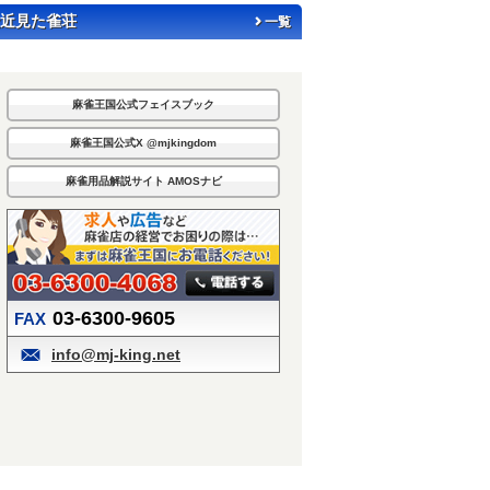
近見た雀荘
一覧
麻雀王国公式フェイスブック
麻雀王国公式X @mjkingdom
麻雀用品解説サイト AMOSナビ
03-6300-9605
FAX
info@mj-king.net