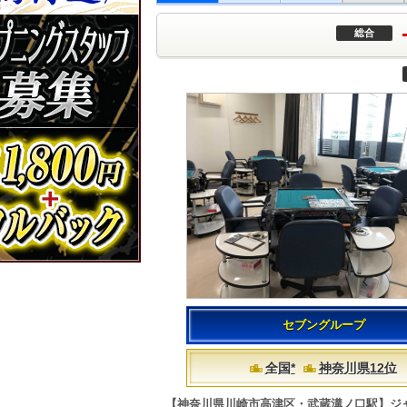
総合
セブングループ
全国*
神奈川県12位
【神奈川県川崎市高津区・武蔵溝ノ口駅】ジ