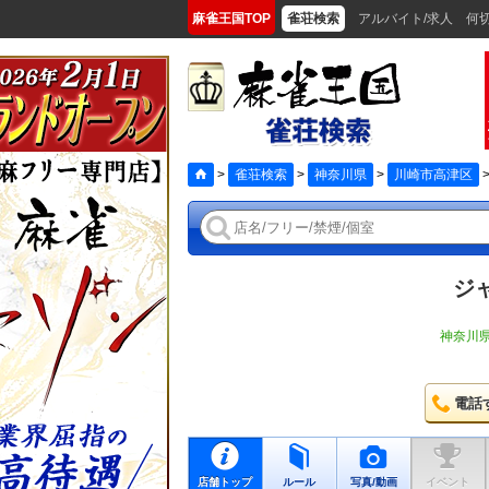
麻雀王国TOP
雀荘検索
アルバイト/求人
何
>
雀荘検索
>
神奈川県
>
川崎市高津区
ジ
神奈川県
電話
店舗トップ
ルール
写真/動画
イベント