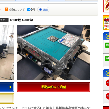
-
0
?
点数
について
件
詳細
¥300/般 ¥200/学
セット
O
O
N
長期契約安心店舗
N
ャンセブンは、セットに対応した神奈川県川崎市高津区の雀荘で