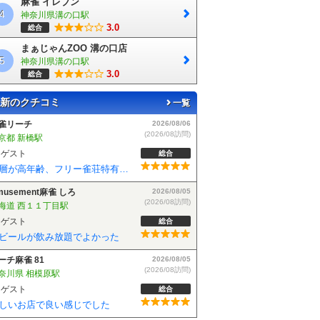
麻雀 イレブン
4
神奈川県溝の口駅
3.0
総合
まぁじゃんZOO 溝の口店
5
神奈川県溝の口駅
3.0
総合
新のクチコミ
一覧
musement麻雀 しろ
2026/08/05
(2026/08訪問)
海道 西１１丁目駅
ゲスト
総合
ビールが飲み放題でよかった
ーチ麻雀 81
2026/08/05
(2026/08訪問)
奈川県 相模原駅
ゲスト
総合
しいお店で良い感じでした
雀BLAST 小岩店
2026/08/04
(2026/08訪問)
京都 小岩駅
ゲスト
総合
麻雀BLASTさんでフリーデビューしました！お客さんも優しい方で楽しく遊べました！