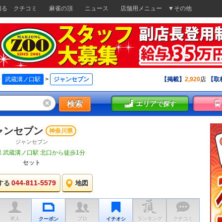
切る
クチコミ
麻雀の頂
ニュース
店舗用メニュー
▼その他
>
武蔵溝ノ口駅
>
ジャンセブン
【掲載】
2,920
店
【取
検索
エリア
で探す
ャンセブン
神奈川県
ジャンセブン
 武蔵溝ノ口駅 北口から徒歩1分
セット
044-811-5579
する
地図
求人
クーポン
プロ
イチオシ
ランキング
クチコミ