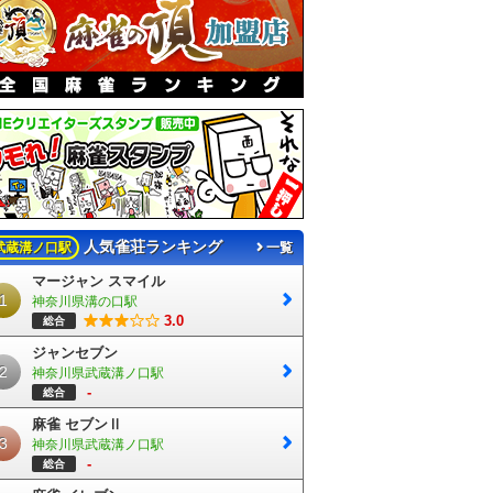
人気雀荘ランキング
武蔵溝ノ口駅
一覧
マージャン スマイル
1
神奈川県溝の口駅
3.0
総合
ジャンセブン
2
神奈川県武蔵溝ノ口駅
-
総合
麻雀 セブンⅡ
3
神奈川県武蔵溝ノ口駅
-
総合