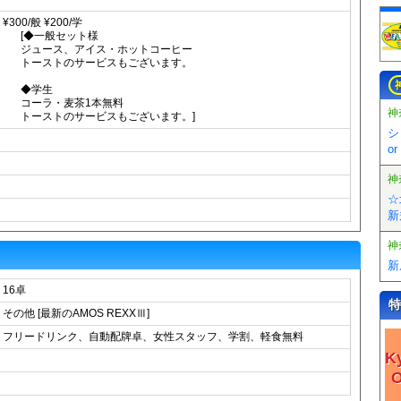
¥300/般 ¥200/学
[◆一般セット様
ジュース、アイス・ホットコーヒー
トーストのサービスもございます。
◆学生
コーラ・麦茶1本無料
神
トーストのサービスもございます。]
シ
o
神
☆
新
神
新
16卓
特
その他 [最新のAMOS REXXⅢ]
フリードリンク、自動配牌卓、女性スタッフ、学割、軽食無料
K
O