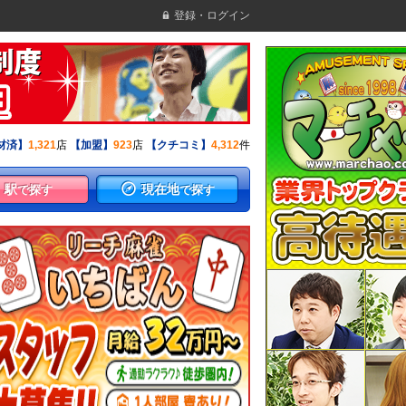
登録・ログイン
材済】
1,321
店
【加盟】
923
店
【クチコミ】
4,312
件
駅
現在地
で探す
で探す