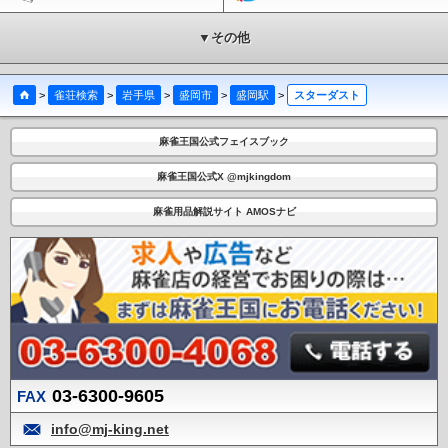
▼その他
>
雀荘検索
>
岩手県
>
盛岡市
>
盛岡駅
>
スターダスト
麻雀王国公式フェイスブック
麻雀王国公式X @mjkingdom
麻雀用品解説サイト AMOSナビ
03-6300-9605
FAX
info@mj-king.net