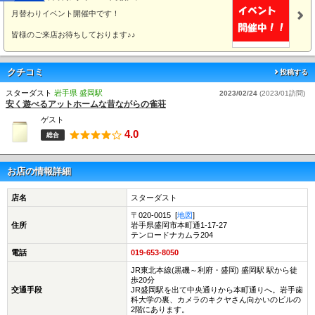
月替わりイベント開催中です！
皆様のご来店お待ちしております♪♪
クチコミ
投稿する
スターダスト
岩手県 盛岡駅
2023/02/24
(2023/01訪問)
安く遊べるアットホームな昔ながらの雀荘
ゲスト
4.0
総合
お店の情報詳細
店名
スターダスト
〒020-0015 [
地図
]
住所
岩手県盛岡市本町通1-17-27
テンロードナカムラ204
電話
019-653-8050
JR東北本線(黒磯～利府・盛岡) 盛岡駅 駅から徒
歩20分
交通手段
JR盛岡駅を出て中央通りから本町通りへ。岩手歯
科大学の裏、カメラのキクヤさん向かいのビルの
2階にあります。