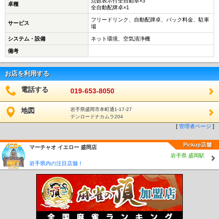
点数表示付全自動卓×3
卓種
全自動配牌卓×1
フリードリンク、自動配牌卓、パック料金、駐車
サービス
場
システム・設備
ネット環境、空気清浄機
備考
お店を利用する
電話する
019-653-8050
地図
岩手県盛岡市本町通1-17-27
テンロードナカムラ204
[
管理者ページ
]
Pickup店舗
マーチャオ イエロー 盛岡店
岩手県 盛岡駅
岩手県内の注目店舗！