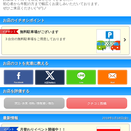
初心者から年配の方まで幅広くお楽しみいただいております。
ぜひご来店ください( ^o^)ノ
お店のイチオシポイント
無料駐車場がございます
イチオシ 1
３台分の無料駐車場をご用意しております
お店のコトを友達に教える
Facebook
Line
Mail
X(旧Twitter)
お店を評価する
閉店･休業･移転･情報違い報告
クチコミ投稿
最新情報
2019年1月18日(金)
月替わりイベント開催中！！
イベント