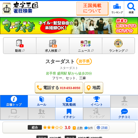
王国掲載
について
ランキング
検索
動画
求人検索
ニュース
ランキング
スターダスト
岩手県
スターダスト
岩手県 盛岡駅 駅から徒歩20分
フリー、セット、三麻
電話する
地図
019-653-8050
店舗トップ
ルール
写真/動画
イベント
求人
クーポン
プロ
イチオシ
ランキング
クチコミ
3.0
総合
詳細
点数
1
件
?
フリー
セット