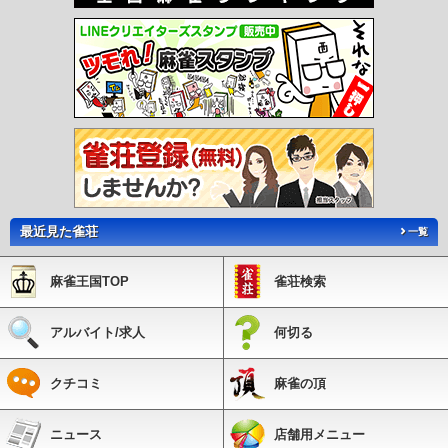
最近見た雀荘
一覧
麻雀王国TOP
雀荘検索
アルバイト/求人
何切る
クチコミ
麻雀の頂
ニュース
店舗用メニュー