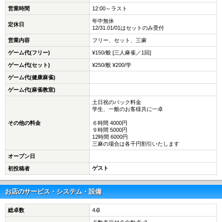
営業時間
12:00～ラスト
年中無休
定休日
12/31.01/01はセットのみ受付
営業内容
フリー、セット、三麻
ゲーム代(フリー)
¥150/般 [三人麻雀／1回]
ゲーム代(セット)
¥250/般 ¥200/学
ゲーム代(健康麻雀)
ゲーム代(麻雀教室)
土日祝のパック料金
学生、一般のお客様共に一卓
その他の料金
６時間 4000円
９時間 5000円
12時間 6000円
三麻の場合は各千円割引いたします
オープン日
ゲスト
初投稿者
お店のサービス・システム・設備
総卓数
4卓