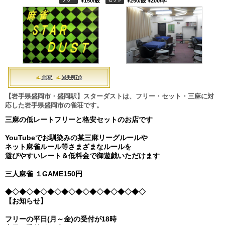
¥150/般
¥250/般 ¥200/学
全国*
岩手県7位
【岩手県盛岡市・盛岡駅】スターダストは、フリー・セット・三麻に対
応した岩手県盛岡市の雀荘です。
三麻の低レートフリーと格安セットのお店です
YouTubeでお馴染みの某三麻リーグルールや
ネット麻雀ルール等さまざまなルールを
遊びやすいレート＆低料金で御遊戯いただけます
三人麻雀 １GAME150円
◆◇◆◇◆◇◆◇◆◇◆◇◆◇◆◇◆◇◆◇
【お知らせ】
フリーの平日(月～金)の受付が18時