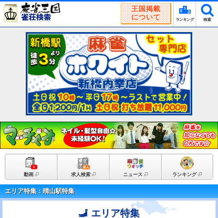
王国掲載
について
ランキング
検索
動画
求人検索
ニュース
ランキング
エリア特集：晴山駅特集
エリア特集