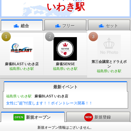
いわき駅
総合
フリー
セット
1
2
3
第三会議室とドラえポ
麻雀BLAST いわき店
麻雀SENSE
ン
福島県いわき駅
福島県いわき駅
福島県いわき駅
最新イベント
福島県 いわき駅
麻雀BLAST いわき店
女性に"超"忖度します！！ポイントレース開幕！！
新規オープン
新規登録
OPEN
NEW
新規オープン情報はございません。