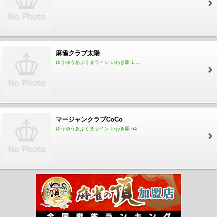
最新の全自動卓REXX3と清潔な店内環境で皆様のお越しを
お待ちしております✨
駐車場完備！4人ともお車でお越し頂いても安心です。
セット料金はお客様から絶大な支持を頂いており、一度来
たら多店舗にはもういけません😮
麻雀クラブ太陽
※週末は満卓になりますので、ぜひ事前にご予約下さい！
ゆうゆうあぶくまライン いわき駅 1.30km
圧倒的コスパのセット料金とマナーを守りつつ和気あいあ
いのフリー☺️
いわき市で1番のお店を目指しています✨
マージャンクラブCoCo
ゆうゆうあぶくまライン いわき駅 641m