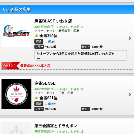
いわき駅の店舗
麻雀BLAST いわき店
JR常磐線(取手～いわき) いわき駅 車で15分
フリー、セット、麻雀教室、四麻
全国354位
総合
-
2
件
フリー
¥500/般
セット
¥300/般
✨オープンから3年目を迎えた麻雀BLASTいわき店✨
オーソドックスな東南戦四人麻雀のお店😊初心者さんから
イチオシ 1
最新卓REXX3導入店！
ベテランまで幅広い層からのご支持を頂いております！
いわき市の雀荘といえば全国展開中の麻雀BLAST😽
麻雀をやった事ないけど打てるようになってみたい！！そ
麻雀SENSE
んな方でも安心の麻雀教室も開催しております😁完全個別
指導なので、どこに行っても恥ずかしくない一人前の雀士
JR常磐線(取手～いわき) いわき駅 徒歩10分
になれます👍お気軽にお問合せ下さい！！
フリー、セット、三麻、四麻
全国621位
🤩毎日イベント開催中🤩
総合
-
2
件
🎁ジャックポットイベント
フリー
¥600/般
セット
¥300/般
BLAST五筒をリーチ一発でツモるとジャックポット獲
得！！365日毎日がチャンス👍
🎁ポイントレースや特殊ルール採用など多彩なイベントも
第三会議室とドラえポン
開催！！
JR常磐線(取手～いわき) いわき駅 徒歩10分