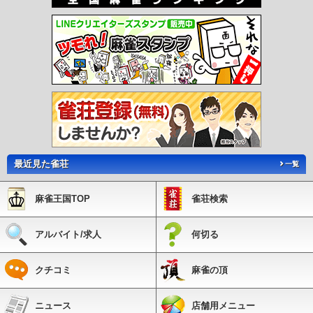
最近見た雀荘
一覧
麻雀王国TOP
雀荘検索
アルバイト/求人
何切る
クチコミ
麻雀の頂
ニュース
店舗用メニュー