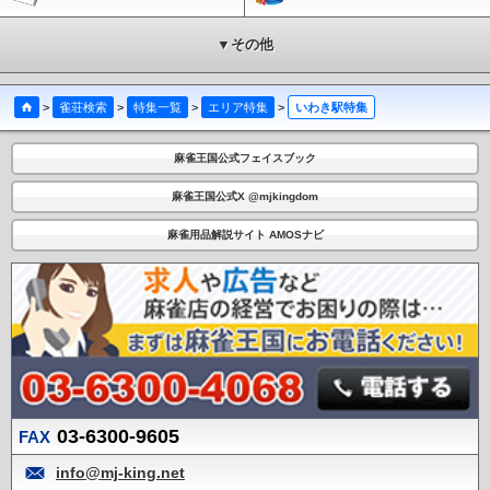
▼その他
>
雀荘検索
>
特集一覧
>
エリア特集
>
いわき駅特集
麻雀王国公式フェイスブック
麻雀王国公式X @mjkingdom
麻雀用品解説サイト AMOSナビ
03-6300-9605
FAX
info@mj-king.net