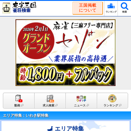
王国掲載
について
ランキング
検索
動画
求人検索
ニュース
ランキング
エリア特集：いわき駅特集
エリア特集