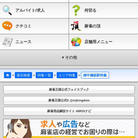
アルバイト/求人
何切る
クチコミ
麻雀の頂
ニュース
店舗用メニュー
▼その他
>
雀荘検索
>
特集一覧
>
エリア特集
>
婦中鵜坂駅特集
麻雀王国公式フェイスブック
麻雀王国公式X @mjkingdom
麻雀用品解説サイト AMOSナビ