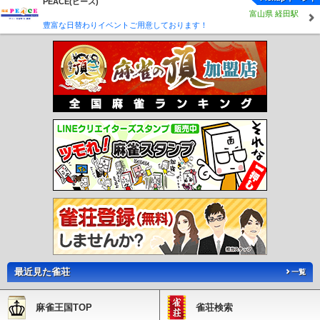
PEACE(ピース)
富山県 経田駅
豊富な日替わりイベントご用意しております！
最近見た雀荘
一覧
麻雀王国TOP
雀荘検索