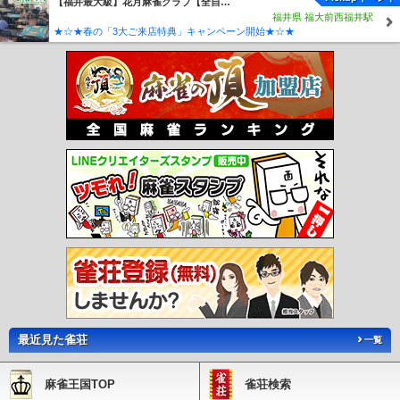
【福井最大級】花月麻雀クラブ【全自動卓13台完備】
福井県 福大前西福井駅
★☆★春の「3大ご来店特典」キャンペーン開始★☆★
最近見た雀荘
一覧
麻雀王国TOP
雀荘検索