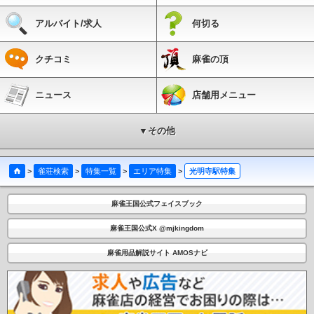
アルバイト/求人
何切る
クチコミ
麻雀の頂
ニュース
店舗用メニュー
▼その他
>
雀荘検索
>
特集一覧
>
エリア特集
>
光明寺駅特集
麻雀王国公式フェイスブック
麻雀王国公式X @mjkingdom
麻雀用品解説サイト AMOSナビ