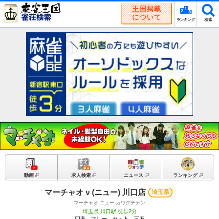
王国掲載
について
ランキング
検索
動画
求人検索
ニュース
ランキング
マーチャオ ν (ニュー) 川口店
埼玉県
マーチャオ ニュー カワグチテン
埼玉県 川口駅 徒歩2分
四麻、フリー、セット、三麻