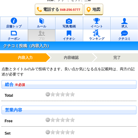
電話する
地図
048-256-5777
店舗トップ
ルール
写真/動画
イベント
求人
クーポン
プロ
イチオシ
ランキング
クチコミ
クチコミ投稿（内容入力）
内容入力
内容確認
完了
点数とタイトルのみで投稿できます。良い点か気になる点を記載時は、両方の記
述が必要です
総合
※必須
Total
営業内容
Free
Set