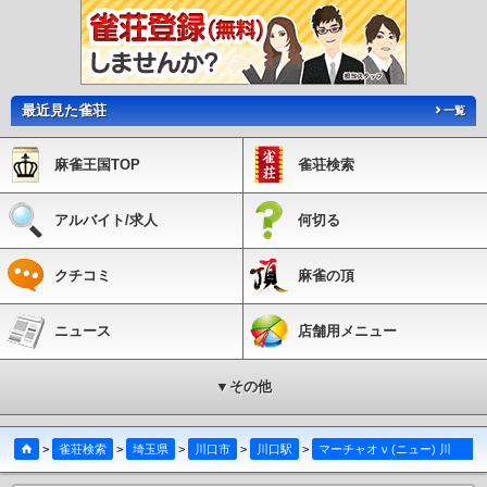
最近見た雀荘
一覧
麻雀王国TOP
雀荘検索
アルバイト/求人
何切る
クチコミ
麻雀の頂
ニュース
店舗用メニュー
▼その他
>
雀荘検索
>
埼玉県
>
川口市
>
川口駅
>
マーチャオ ν (ニュー) 川口店