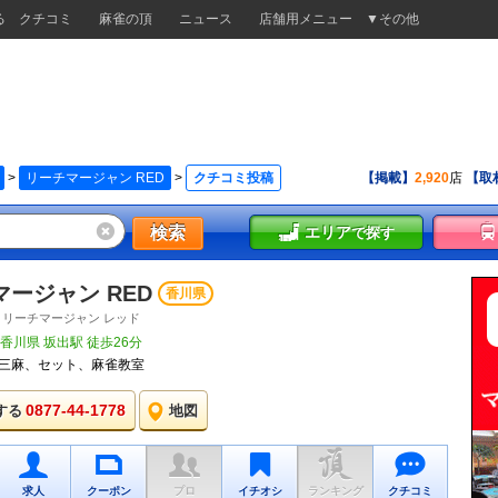
る
クチコミ
麻雀の頂
ニュース
店舗用メニュー
▼その他
>
リーチマージャン RED
>
クチコミ投稿
【掲載】
2,920
店
【取
検索
エリア
で探す
ージャン RED
香川県
リーチマージャン レッド
香川県 坂出駅 徒歩26分
三麻、セット、麻雀教室
0877-44-1778
する
地図
求人
クーポン
プロ
イチオシ
ランキング
クチコミ