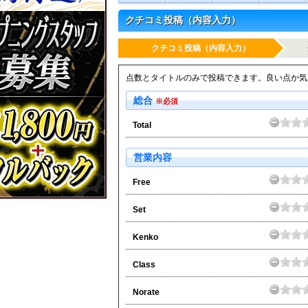
クチコミ投稿（内容入力）
クチコミ投稿（
内容入力
）
点数とタイトルのみで投稿できます。良い点か気
総合
※必須
Total
営業内容
Free
Set
Kenko
Class
Norate