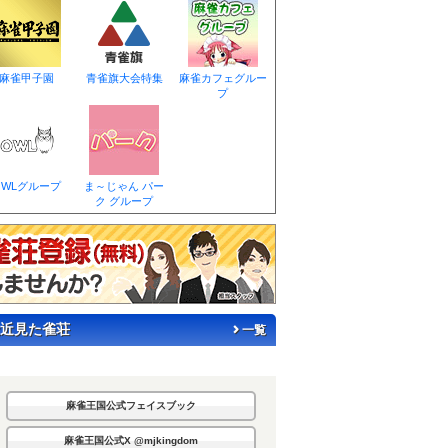
麻雀甲子園
青雀旗大会特集
麻雀カフェグルー
プ
OWLグループ
ま～じゃん パー
ク グループ
近見た雀荘
一覧
麻雀王国公式フェイスブック
麻雀王国公式X @mjkingdom