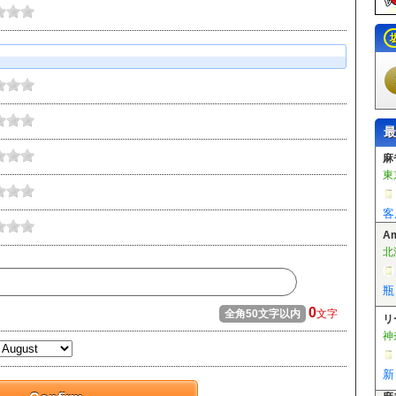
最
A
北
瓶
リ
神
新
0
全角50文字以内
文字
麻
東