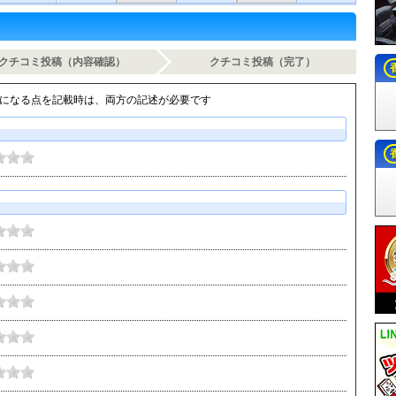
クチコミ投稿（
内容確認
）
クチコミ投稿（
完了
）
になる点を記載時は、両方の記述が必要です