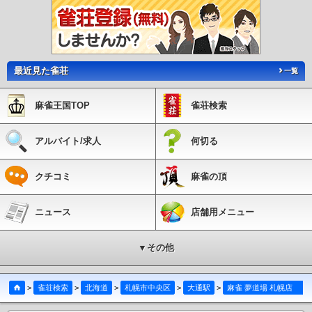
最近見た雀荘
一覧
麻雀王国TOP
雀荘検索
アルバイト/求人
何切る
クチコミ
麻雀の頂
ニュース
店舗用メニュー
▼その他
>
雀荘検索
>
北海道
>
札幌市中央区
>
大通駅
>
麻雀 夢道場 札幌店 [貸卓(2F) 麻雀教室・サロン(3F)]