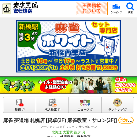
王国掲載
について
ランキング
検索
動画
求人検索
ニュース
ランキング
麻雀 夢道場 札幌店 [貸卓(2F) 麻雀教室・サロン(3F)]
北海道
マージャン ユメドウジョウ サッポロテン
北海道 大通駅 徒歩3分
セット、健康麻雀、麻雀教室