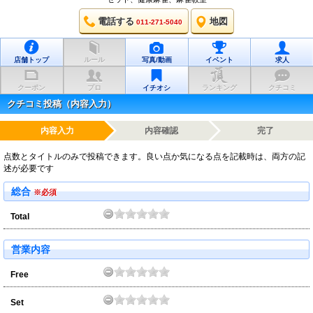
電話する
地図
011-271-5040
店舗トップ
ルール
写真/動画
イベント
求人
クーポン
プロ
イチオシ
ランキング
クチコミ
クチコミ投稿（内容入力）
内容入力
内容確認
完了
点数とタイトルのみで投稿できます。良い点か気になる点を記載時は、両方の記
述が必要です
総合
※必須
Total
営業内容
Free
Set