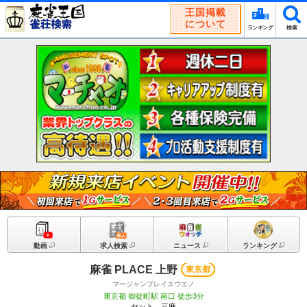
王国掲載
について
ランキング
検索
動画
求人検索
ニュース
ランキング
麻雀 PLACE 上野
東京都
マージャンプレイスウエノ
東京都 御徒町駅 南口 徒歩3分
セット、三麻