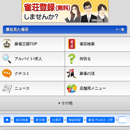
最近見た雀荘
一覧
麻雀王国TOP
雀荘検索
アルバイト/求人
何切る
クチコミ
麻雀の頂
ニュース
店舗用メニュー
▼その他
>
雀荘検索
>
東京都
>
台東区
>
御徒町駅
>
麻雀 PLACE 上野
>
クチコ