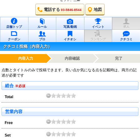
電話する
地図
03-5846-8544
店舗トップ
ルール
写真/動画
イベント
求人
クーポン
プロ
イチオシ
ランキング
クチコミ
クチコミ投稿（内容入力）
内容入力
内容確認
完了
点数とタイトルのみで投稿できます。良い点か気になる点を記載時は、両方の記
述が必要です
総合
※必須
Total
営業内容
Free
Set