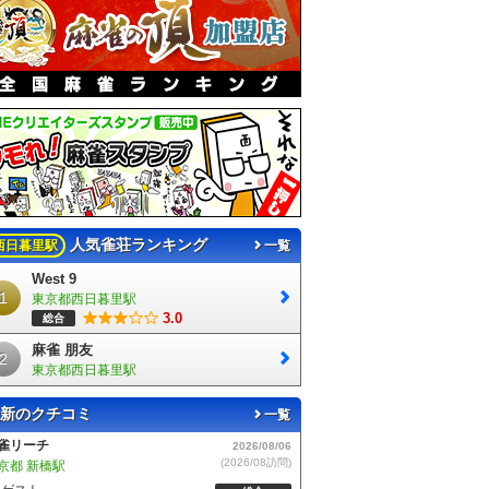
人気雀荘ランキング
西日暮里駅
一覧
West 9
1
東京都西日暮里駅
3.0
総合
麻雀 朋友
2
東京都西日暮里駅
新のクチコミ
一覧
musement麻雀 しろ
2026/08/05
(2026/08訪問)
海道 西１１丁目駅