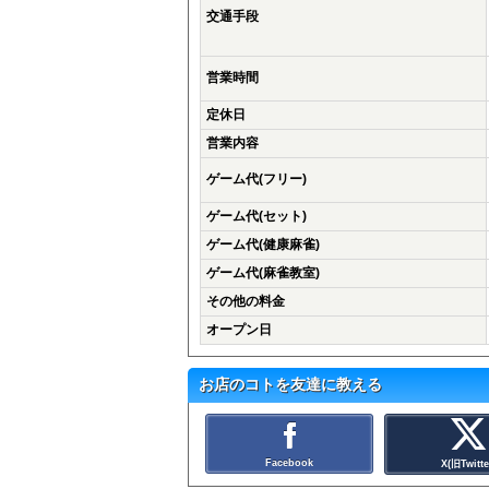
交通手段
営業時間
定休日
営業内容
ゲーム代(フリー)
ゲーム代(セット)
ゲーム代(健康麻雀)
ゲーム代(麻雀教室)
その他の料金
オープン日
お店のコトを友達に教える
Facebook
X(旧Twitte