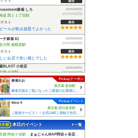
ゲスト
総合
ビールが飲み放題でよかった
ーチ麻雀 81
2026/08/05
(2026/08訪問)
奈川県 相模原駅
ゲスト
総合
しいお店で良い感じでした
雀BLAST 小岩店
2026/08/04
(2026/08訪問)
京都 小岩駅
ゲスト
総合
麻雀BLASTさんでフリーデビューしました！お客さんも優しい方で楽しく遊べました！
Pickupクーポン
麻雀れお
東京都 新宿駅
麻雀王国をご覧になったご新規のお客様には 「麻雀王国を見た」で ☆フリーのお客様はアンケートにお答え頂けると 終日フリー料金を無料に致します！！激熱！！Σ(´∀`;)
Pickupイベント
West 9
東京都 西日暮里駅
ご新規サービス！！公式LINEご登録で当日ゲーム代ハーフバック！！
本日のイベント
東京都
一覧
京都 阿佐ケ谷駅
まぁじゃんMAP阿佐ヶ谷店４麻＆３麻