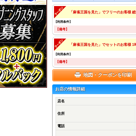
「麻雀王国を見た」でフリーのお客様 総額
【利用条件】
【備考】
「麻雀王国を見た」でセットのお客様 1時
【利用条件】
【備考】
地図・クーポンを印刷
お店の情報詳細
店名
住所
電話