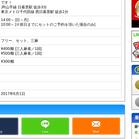
です！
JR山手線 日暮里駅 徒歩3分
東京メトロ千代田線 西日暮里駅 徒歩1分
14:00～ [日～月]
10:00～ [※前日までにセットのご予約を頂いた場合のみ]
フリー、セット、三麻
¥400/般 [三人麻雀／1回]
¥500/般 [三人麻雀／1回]
¥300/般
2017年6月1日
最
A
Line
Mail
r)
北