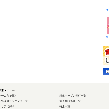
青
ま
最
検索メニュー
ゲーム代で探す
新規オープン雀荘一覧
人気雀荘ランキング一覧
新規登録雀荘一覧
エリアで探す
特集一覧