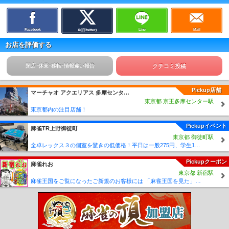
Facebook
Line
Mail
X(旧Twitter)
お店を評価する
閉店･休業･移転･情報違い報告
クチコミ投稿
Pickup店舗
マーチャオ アクエリアス 多摩センター店
東京都 京王多摩センター駅
東京都内の注目店舗！
Pickupイベント
麻雀TR上野御徒町
東京都 御徒町駅
全卓レックス３の個室を驚きの低価格！平日は一般275円、学生175円で提供中！
Pickupクーポン
麻雀れお
東京都 新宿駅
麻雀王国をご覧になったご新規のお客様には 「麻雀王国を見た」で ☆フリーのお客様はアンケートにお答え頂けると 終日フリー料金を無料に致します！！激熱！！Σ(´∀`;)