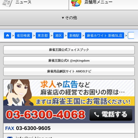
ニュース
店舗用メニュー
▼その他
>
雀荘検索
>
東京都
>
港区
>
新橋駅
>
麻雀ホワイト 新橋SL店
>
イベ
麻雀王国公式フェイスブック
麻雀王国公式X @mjkingdom
麻雀用品解説サイト AMOSナビ
03-6300-9605
FAX