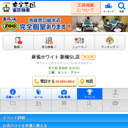
王国掲載
について
ランキング
検索
動画
求人検索
ニュース
ランキング
麻雀ホワイト 新橋SL店
東京都
マージャンホワイト シンバシエスエルテン
東京都 新橋駅 徒歩0分
三麻、セット、フリー
電話する
地図
03-3501-8812
店舗トップ
ルール
写真/動画
イベント
求人
クーポン
プロ
イチオシ
ランキング
クチコミ
イベント詳細
お店のコトを友達に教える