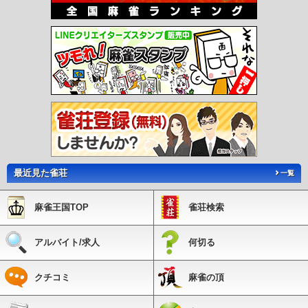
最近見た雀荘
一覧
麻雀王国TOP
雀荘検索
アルバイト/求人
何切る
クチコミ
麻雀の頂