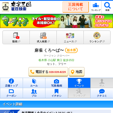
王国掲載
について
ランキング
検索
動画
求人検索
ニュース
ランキング
麻雀 くろ〜ば〜
栃木県
マージャン クローバー
栃木県 小山駅 東口 徒歩15分
セット、フリー
電話する
地図
028-539-8229
店舗トップ
ルール
写真/動画
イベント
求人
クーポン
プロ
イチオシ
ランキング
クチコミ
イベント詳細
イベント
毎月開催！今月のイベントはコレだ！