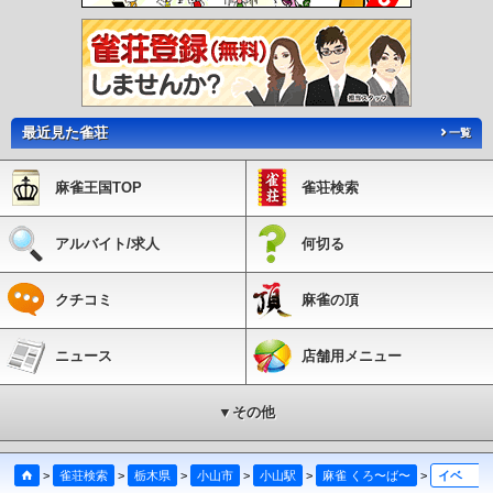
最近見た雀荘
一覧
麻雀王国TOP
雀荘検索
アルバイト/求人
何切る
クチコミ
麻雀の頂
ニュース
店舗用メニュー
▼その他
>
雀荘検索
>
栃木県
>
小山市
>
小山駅
>
麻雀 くろ〜ば〜
>
イベント