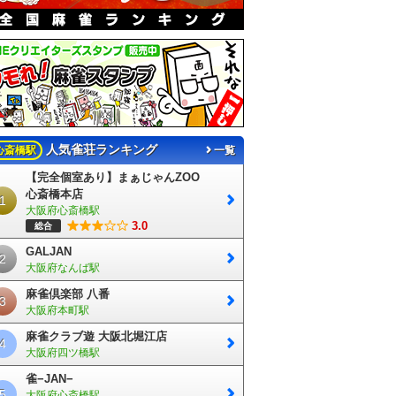
人気雀荘ランキング
心斎橋駅
一覧
【完全個室あり】まぁじゃんZOO
心斎橋本店
1
大阪府心斎橋駅
3.0
総合
GALJAN
2
大阪府なんば駅
麻雀倶楽部 八番
3
大阪府本町駅
麻雀クラブ遊 大阪北堀江店
4
大阪府四ツ橋駅
雀−JAN−
5
大阪府心斎橋駅