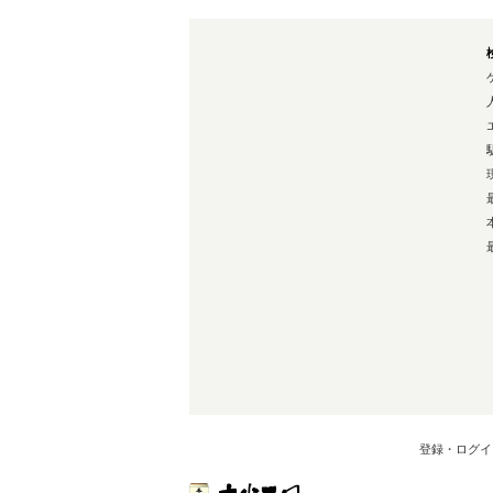
登録・ログイ