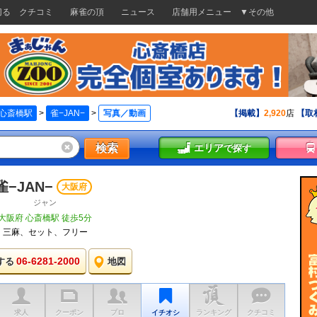
切る
クチコミ
麻雀の頂
ニュース
店舗用メニュー
▼その他
心斎橋駅
>
雀−JAN−
>
写真／動画
【掲載】
2,920
店
【取
検索
エリア
で探す
雀−JAN−
大阪府
ジャン
大阪府 心斎橋駅 徒歩5分
三麻、セット、フリー
06-6281-2000
する
地図
求人
クーポン
プロ
イチオシ
ランキング
クチコミ