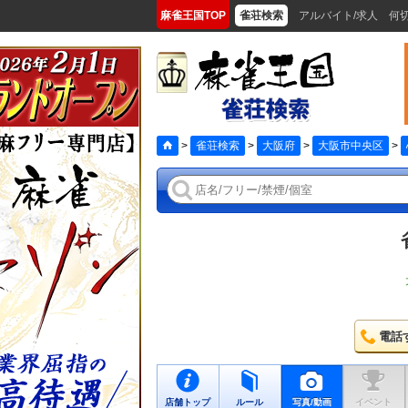
麻雀王国TOP
雀荘検索
アルバイト/求人
何
>
雀荘検索
>
大阪府
>
大阪市中央区
>
電話
店舗トップ
ルール
写真/動画
イベント