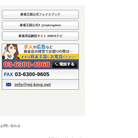
麻雀王国公式フェイスブック
麻雀王国公式X @mjkingdom
麻雀用品解説サイト AMOSナビ
03-6300-9605
FAX
info@mj-king.net
お問い合わせ