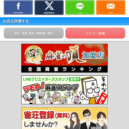
Facebook
Line
Mail
X(旧Twitter)
お店を評価する
閉店･休業･移転･情報違い報告
クチコミ投稿