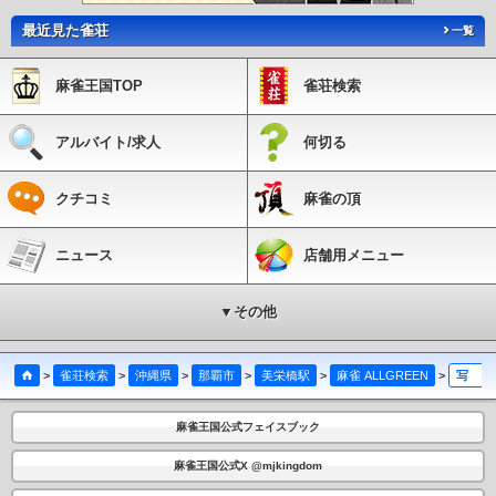
最近見た雀荘
一覧
麻雀王国TOP
雀荘検索
アルバイト/求人
何切る
クチコミ
麻雀の頂
ニュース
店舗用メニュー
▼その他
>
雀荘検索
>
沖縄県
>
那覇市
>
美栄橋駅
>
麻雀 ALLGREEN
>
写真／動画
麻雀王国公式フェイスブック
麻雀王国公式X @mjkingdom