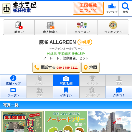
王国掲載
について
ランキング
検索
動画
求人検索
ニュース
ランキング
麻雀 ALLGREEN
沖縄県
マージャンオールグリーン
沖縄県 美栄橋駅 徒歩15分
ノーレート、健康麻雀、セット
電話する
地図
080-6489-7111
店舗トップ
ルール
写真/動画
イベント
求人
クーポン
プロ
イチオシ
ランキング
クチコミ
写真一覧