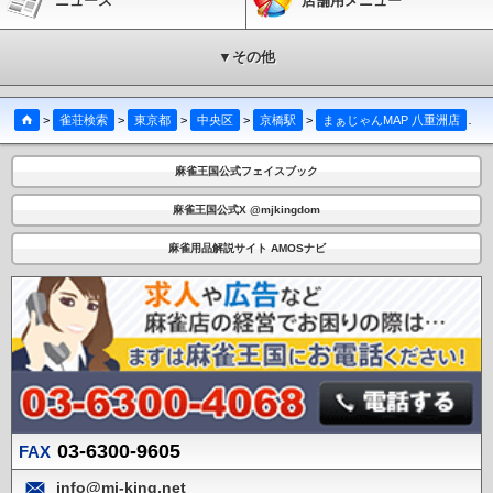
ニュース
店舗用メニュー
▼その他
>
雀荘検索
>
東京都
>
中央区
>
京橋駅
>
まぁじゃんMAP 八重洲店
>
麻雀王国公式フェイスブック
麻雀王国公式X @mjkingdom
麻雀用品解説サイト AMOSナビ
03-6300-9605
FAX
info@mj-king.net