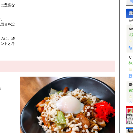
レに豊富な
最
す。
A
洗面台を設
北
くのに、綺
瓶
イントと考
リ
神
新
麻
東
