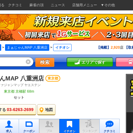
切る
クチコミ
麻雀の頂
ニュース
店舗用メニュー
▼その他
>
まぁじゃんMAP 八重洲店
>
イチオシ
【掲載】
2,920
店
【取
検索
エリア
で探す
んMAP 八重洲店
東京都
マァジャンマップ ヤエステン
東京都 京橋駅 68m
セット
03-6263-2699
する
地図
求人
クーポン
プロ
イチオシ
ランキング
クチコミ