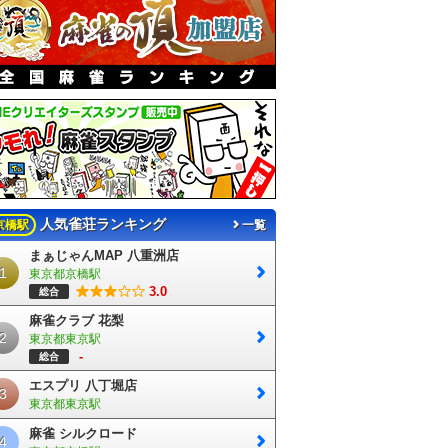
人気雀荘ランキング
京橋駅
一覧
まぁじゃんMAP 八重洲店
1
東京都京橋駅
3.0
総合
麻雀クラブ 花梨
2
東京都東京駅
-
総合
エスプリ 八丁堀店
3
東京都東京駅
麻雀 シルクロード
4