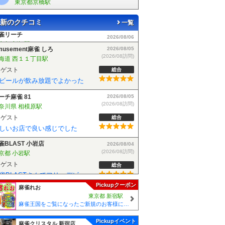
東京都京橋駅
新のクチコミ
一覧
musement麻雀 しろ
2026/08/05
(2026/08訪問)
海道 西１１丁目駅
ゲスト
総合
ビールが飲み放題でよかった
ーチ麻雀 81
2026/08/05
(2026/08訪問)
奈川県 相模原駅
ゲスト
総合
しいお店で良い感じでした
雀BLAST 小岩店
2026/08/04
(2026/08訪問)
京都 小岩駅
ゲスト
総合
麻雀BLASTさんでフリーデビューしました！お客さんも優しい方で楽しく遊べました！
Pickupクーポン
麻雀れお
東京都 新宿駅
麻雀王国をご覧になったご新規のお客様には 「麻雀王国を見た」で ☆フリーのお客様はアンケートにお答え頂けると 終日フリー料金を無料に致します！！激熱！！Σ(´∀`;)
Pickupイベント
麻雀クリスタル 新宿店