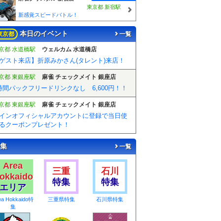
東京都 新宿駅
新感覚スピードバトル！
本日のイベント
東京都
一覧
京都 水道橋駅
ウェルカム 水道橋店
ゲスト来店】折原みかさん(タレント)来店！
京都 東銀座駅
麻雀 チェックメイト 銀座店
時間パックフリードリンクなし 6,600円！！
京都 東銀座駅
麻雀 チェックメイト 銀座店
インオフィシャルアカウントに登録で当日使
るクーポンプレゼント！
集
一覧
Area
三重
石川
okkaido
特集
特集
エリア
ea Hokkaido特
三重県特集
石川県特集
集