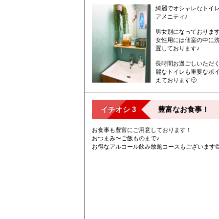
綺麗でオシャレなトイ
アメニティ♪
男女別になっておりま
女性用には個室の中に
置しております♪
長時間お過ごしいただ
麗なトイレも重要なポ
えております🙂
イチオシ 3
豊富なお食事！
お食事も豊富にご用意しております！
おつまみ〜ご飯ものまで♪
お得なアルコール飲み放題コースもございます