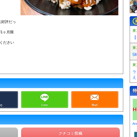
、大好評だっ
東
が1ヶ月限
【
ください
東
5
東
ラ
え
特
Line
Mail
r)
H
Ar
クチコミ投稿