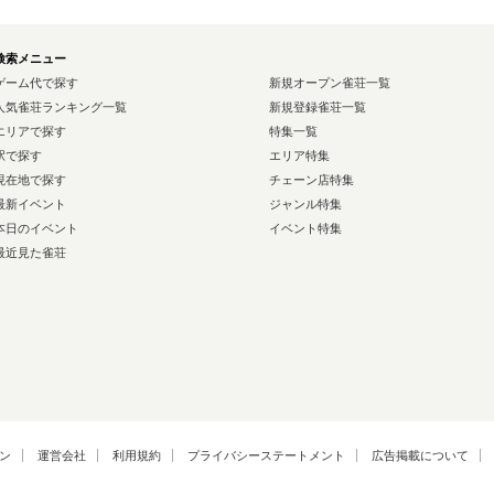
検索メニュー
ゲーム代で探す
新規オープン雀荘一覧
人気雀荘ランキング一覧
新規登録雀荘一覧
エリアで探す
特集一覧
駅で探す
エリア特集
現在地で探す
チェーン店特集
最新イベント
ジャンル特集
本日のイベント
イベント特集
最近見た雀荘
ン
運営会社
利用規約
プライバシーステートメント
広告掲載について