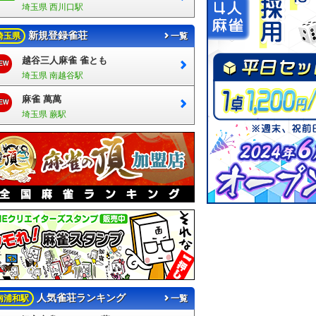
埼玉県 西川口駅
新規登録雀荘
埼玉県
一覧
越谷三人麻雀 雀とも
EW
埼玉県 南越谷駅
麻雀 萬萬
EW
埼玉県 蕨駅
人気雀荘ランキング
南浦和駅
一覧