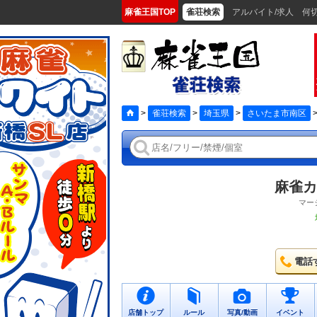
麻雀王国TOP
雀荘検索
アルバイト/求人
何
>
雀荘検索
>
埼玉県
>
さいたま市南区
麻雀カ
マー
電話
店舗トップ
ルール
写真/動画
イベント