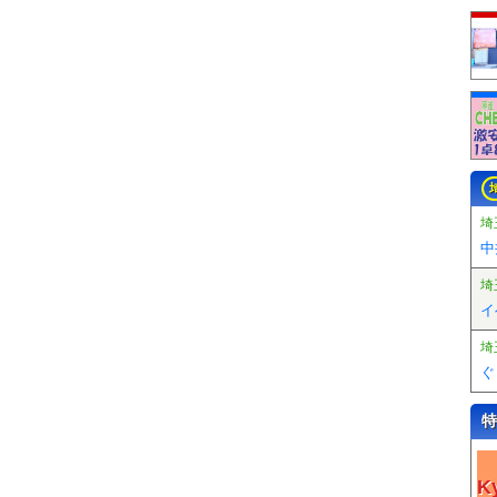
埼
中
埼
イ
埼
ぐ
特
K