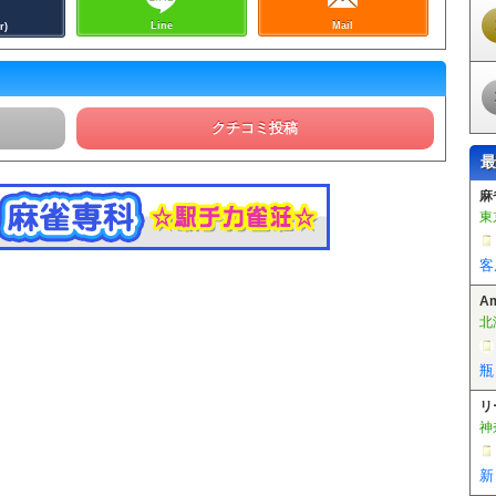
Line
Mail
r)
クチコミ投稿
最
麻
A
東
北
瓶
リ
神
新
麻
東