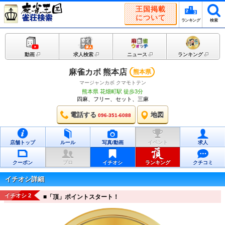
王国掲載
について
ランキング
検索
動画
求人検索
ニュース
ランキング
麻雀カボ 熊本店
熊本県
マージャンカボ クマモトテン
熊本県 花畑町駅 徒歩3分
四麻、フリー、セット、三麻
電話する
地図
096-351-6088
店舗トップ
ルール
写真/動画
イベント
求人
クーポン
プロ
イチオシ
ランキング
クチコミ
イチオシ詳細
イチオシ 2
■「頂」ポイントスタート！