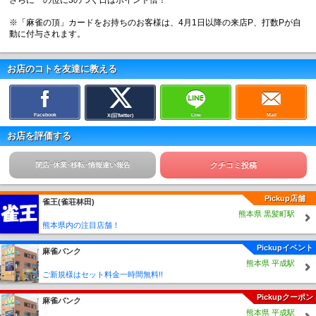
さらに一の位に3のつく日はポイント倍！
※「麻雀の頂」カードをお持ちのお客様は、4月1日以降の来店P、打数Pが自
動に付与されます。
お店のコトを友達に教える
Facebook
Line
Mail
X(旧Twitter)
お店を評価する
閉店･休業･移転･情報違い報告
クチコミ投稿
Pickup店舗
雀王(雀荘林田)
熊本県 黒髪町駅
熊本県内の注目店舗！
Pickupイベント
麻雀バンク
熊本県 平成駅
ご新規様はセット料金一時間無料!!
Pickupクーポン
麻雀バンク
熊本県 平成駅