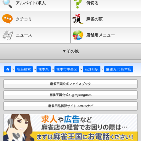
アルバイト/求人
何切る
クチコミ
麻雀の頂
ニュース
店舗用メニュー
▼その他
>
雀荘検索
>
熊本県
>
熊本市中央区
>
花畑町駅
>
麻雀カボ 熊本店
>
麻雀王国公式フェイスブック
麻雀王国公式X @mjkingdom
麻雀用品解説サイト AMOSナビ