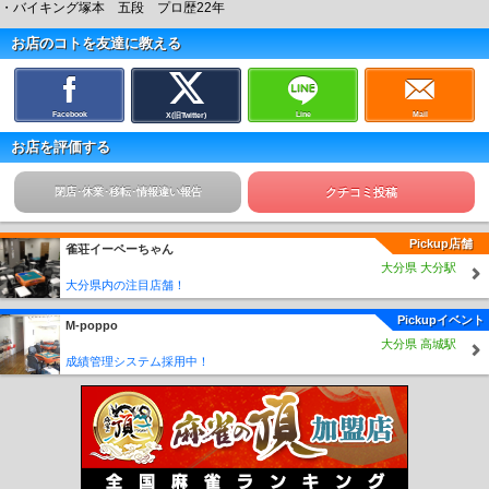
・バイキング塚本 五段 プロ歴22年
お店のコトを友達に教える
Facebook
Line
Mail
X(旧Twitter)
お店を評価する
閉店･休業･移転･情報違い報告
クチコミ投稿
Pickup店舗
雀荘イーペーちゃん
大分県 大分駅
大分県内の注目店舗！
Pickupイベント
M-poppo
大分県 高城駅
成績管理システム採用中！