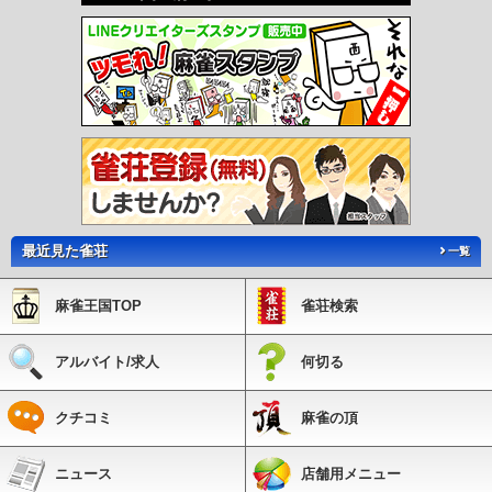
最近見た雀荘
一覧
麻雀王国TOP
雀荘検索
アルバイト/求人
何切る
クチコミ
麻雀の頂
ニュース
店舗用メニュー