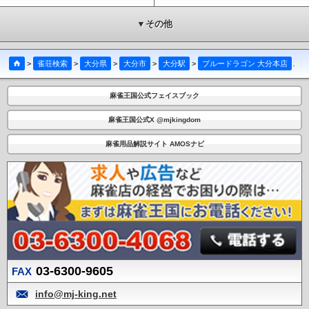
▼その他
>
雀荘検索
>
大分県
>
大分市
>
大分駅
>
ブルードラゴン 大分本店
>
麻雀王国公式フェイスブック
麻雀王国公式X @mjkingdom
麻雀用品解説サイト AMOSナビ
03-6300-9605
FAX
info@mj-king.net