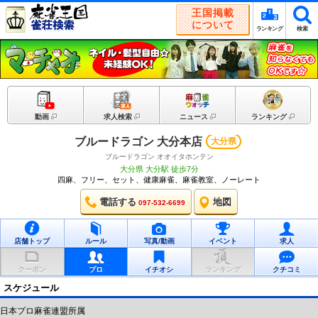
王国掲載
について
ランキング
検索
動画
求人検索
ニュース
ランキング
ブルードラゴン 大分本店
大分県
ブルードラゴン オオイタホンテン
大分県 大分駅 徒歩7分
四麻、フリー、セット、健康麻雀、麻雀教室、ノーレート
電話する
地図
097-532-6699
店舗トップ
ルール
写真/動画
イベント
求人
クーポン
プロ
イチオシ
ランキング
クチコミ
スケジュール
日本プロ麻雀連盟所属