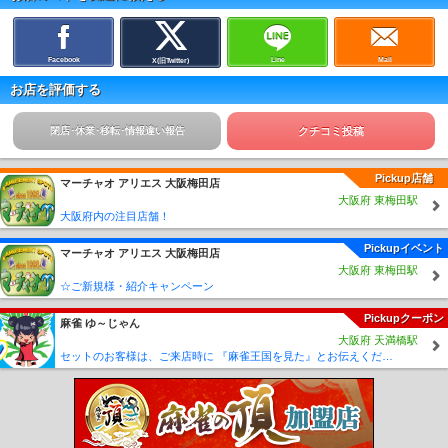
Facebook
Line
Mail
X(旧Twitter)
お店を評価する
閉店･休業･移転･情報違い報告
クチコミ投稿
Pickup店舗
マーチャオ アリエス 大阪梅田店
大阪府 東梅田駅
大阪府内の注目店舗！
Pickupイベント
マーチャオ アリエス 大阪梅田店
大阪府 東梅田駅
☆ご新規様・紹介キャンペーン
Pickupクーポン
麻雀 ゆ～じゃん
大阪府 天満橋駅
セットのお客様は、ご来店時に 『麻雀王国を見た』とお伝えください(_ _) セット料金が5時間3000円に✨