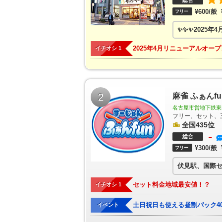
総合
河高浜駅
吉浜駅
小垣江駅
刈谷市駅
重原駅
三
¥600/般
フリー
駅
越戸駅
平戸橋駅
猿投駅
上豊田駅
浄水駅
中部国際空港駅
豊田本町駅
道徳駅
大江駅
大
✨✨✨2025年
本駅
朝倉駅
古見駅
長浦駅
日長駅
新舞子駅
幡新田駅
巽ヶ丘駅
白沢駅
坂部駅
阿久比駅
椋
2025年4月リニューアルオープ
イチオシ 1
知多武豊駅
富貴駅
布土駅
河和口駅
河和駅
町駅
東大手駅
清水駅
尼ヶ坂駅
森下駅
矢田駅
駅
印場駅
旭前駅
尾張旭駅
三郷駅
水野駅
新
青塚駅
勝幡駅
藤浪駅
津島駅
弥富口駅
五ノ
山崎駅
玉野駅
萩原駅
二子駅
苅安賀駅
観音
2
麻雀 ふぁんfu
井駅
西春駅
徳重・名古屋芸大駅
大山寺駅
岩倉
名古屋市営地下鉄東山
駅
犬山遊園駅
富岡前駅
善師野駅
上飯田駅
味
フリー、セット、
岡駅
田県神社前駅
楽田駅
羽黒駅
成田山駅
動
全国435位
蟹江駅
富吉駅
佐古木駅
小本駅
荒子駅
南荒子
-
総合
尾張星の宮駅
小田井駅
比良駅
味美駅
六名駅
新上挙母駅
新豊田駅
愛環梅坪駅
四郷駅
貝津
¥300/般
フリー
ずき通駅
杁ヶ池公園駅
長久手古戦場駅
芸大通駅
伏見駅、国際セ
公園駅
中村日赤駅
本陣駅
亀島駅
伏見駅
新栄
上社駅
本郷駅
ナゴヤドーム前矢田駅
平安通駅
セット料金地域最安値！？
駅
イチオシ 1
東別院駅
西高蔵駅
神宮西駅
伝馬町駅
堀田
八事日赤駅
名古屋大学駅
自由ヶ丘駅
茶屋ヶ坂
港駅
庄内緑地公園駅
庄内通駅
浄心駅
浅間町駅
土日祝日も使える昼割パック40
イベント
植田駅
原駅
平針駅
中村区役所駅
国際センタ