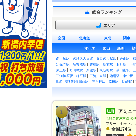
総合ランキング
エリア
全国
北海道
東北
関東
すべて
富山
新潟
福
名古屋駅
名鉄名古屋駅
近鉄名古屋駅
金山駅
定光寺駅
新豊橋駅
豊橋駅
駅前駅
船町駅
下
東上駅
野田城駅
新城駅
東新町駅
茶臼山駅
三河槙原駅
柿平駅
三河川合駅
池場駅
東栄駅
津駅
蒲郡競艇場前駅
三ケ根駅
幸田駅
岡崎駅
大高駅
笠寺駅
熱田駅
尾頭橋駅
枇杷島駅
清
見駅
尾張森岡駅
緒川駅
石浜駅
東浦駅
亀崎駅
永和駅
弥富駅
近鉄弥富駅
伊奈駅
小田渕駅
駅
男川駅
東岡崎駅
中岡崎駅
岡崎公園前駅
矢
前後駅
1
中京競馬場前駅
有松駅
左京山駅
アミュ
鳴海
注目
東枇杷島駅
西枇杷島駅
二ツ杁駅
新川橋駅
須
名鉄名古屋本線 名鉄
今伊勢駅
石刀駅
新木曽川駅
黒田駅
木曽川堤
フリー、セット、
駅
桜井駅
米津駅
桜町前駅
西尾口駅
西尾駅
全国174位
駅
西幡豆駅
東幡豆駅
こどもの国駅
西浦駅
形