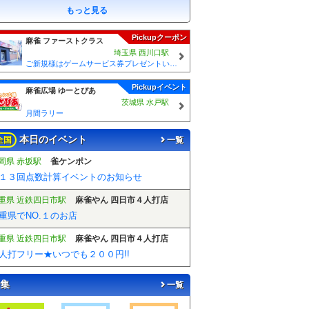
もっと見る
Pickupクーポン
麻雀 ファーストクラス
埼玉県 西川口駅
ご新規様はゲームサービス券プレゼントいたします！ ご来店の際に従業員に「麻雀王国みた」とスタッフにお伝えください♪
Pickupイベント
麻雀広場 ゆーとぴあ
茨城県 水戸駅
月間ラリー
本日のイベント
全国
一覧
岡県 赤坂駅
雀ケンポン
１３回点数計算イベントのお知らせ
重県 近鉄四日市駅
麻雀やん 四日市４人打店
重県でNO.１のお店
重県 近鉄四日市駅
麻雀やん 四日市４人打店
人打フリー★いつでも２００円!!
集
一覧