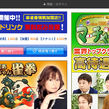
登録・ログイン
材済】
1,322
店
【加盟】
924
店
【クチコミ】
4,312
件
駅
現在地
で探す
で探す