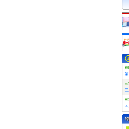
福
第
三
三
三
４
特