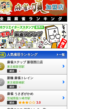
名古屋駅すぐ！ワイワイ楽しく打ちたいなら
人気雀荘ランキング
全国
一覧
麻雀ステップ 新宿西口店
1
東京都新宿駅
-
総合
新橋 麻雀トレイン
卓パック料金もあります！
8月3〜18日のお盆期間11日（火）を除いてまだ
2
東京都新橋駅
-
総合
麻雀 うさぎがかめ
3
茨城県龍ケ崎市駅
3.0
総合