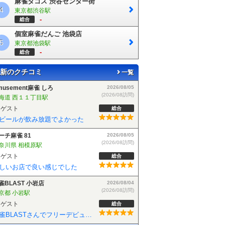
麻雀タコス 渋谷センター街
4
東京都渋谷駅
-
総合
個室麻雀だんご 池袋店
5
東京都池袋駅
-
総合
新のクチコミ
一覧
musement麻雀 しろ
2026/08/05
(2026/08訪問)
海道 西１１丁目駅
ゲスト
総合
ビールが飲み放題でよかった
ーチ麻雀 81
2026/08/05
(2026/08訪問)
奈川県 相模原駅
ゲスト
総合
しいお店で良い感じでした
雀BLAST 小岩店
2026/08/04
(2026/08訪問)
京都 小岩駅
ゲスト
総合
麻雀BLASTさんでフリーデビューしました！お客さんも優しい方で楽しく遊べました！