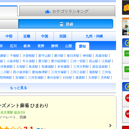
カテゴリランキング
路線
中部
近畿
中国
四国
九州
・
沖縄
井
石川
岐阜
長野
静岡
山梨
愛知
O
鶴舞駅
千種駅
大曽根駅
新守山駅
勝川駅
春日井駅
神領駅
高蔵寺駅
地駅
小坂井駅
牛久保駅
豊川駅
豊川稲荷駅
三河一宮駅
長山駅
江島駅
三河東郷駅
大海駅
鳥居駅
長篠城駅
本長篠駅
三河大野駅
湯谷温泉駅
O
二川駅
西小坂井駅
愛知御津駅
三河大塚駅
三河三谷駅
蒲郡駅
三河塩
西岡崎駅
安城駅
三河安城駅
東刈谷駅
刈谷駅
逢妻駅
大府駅
共和駅
洲駅
稲沢駅
名鉄一宮駅
尾張一宮駅
木曽川駅
野田新町駅
南大高駅
相
もっと見る
乙川駅
半田駅
東成岩駅
武豊駅
八田駅
近鉄八田駅
春田駅
蟹江駅
国府駅
御油駅
名電赤坂駅
名電長沢駅
本宿駅
名電山中駅
藤川駅
美合
N
作橋駅
宇頭駅
新安城駅
牛田駅
知立駅
一ツ木駅
富士松駅
豊明駅
ーズメント麻雀 ひまわり
駅
本星崎駅
本笠寺駅
桜駅
呼続駅
堀田駅
神宮前駅
山王駅
栄生駅
ヶ口駅
丸ノ内駅
新清洲駅
大里駅
奥田駅
国府宮駅
島氏永駅
妙興寺駅
名古屋駅 徒歩2分
N
駅
八幡駅
諏訪町駅
稲荷口駅
北安城駅
南安城駅
碧海古井駅
堀内公園
ノーレート、四麻
福地駅
鎌谷駅
上横須賀駅
三河荻原駅
吉良吉田駅
南桜井駅
三河鳥羽
原駅
三河鹿島駅
碧南駅
碧南中央駅
新川町駅
北新川駅
高浜港駅
三