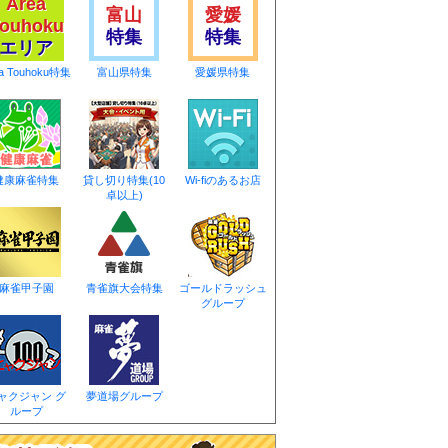
Area
富山
愛媛
ouhoku
特集
特集
エリア
ea Touhoku特集
富山県特集
愛媛県特集
健康麻雀特集
貸し切り特集(10
Wi-fiのあるお店
卓以上)
麻雀甲子園
青雀旗大会特集
ゴールドラッシュ
グループ
ャクジャン グ
夢道場グループ
ループ