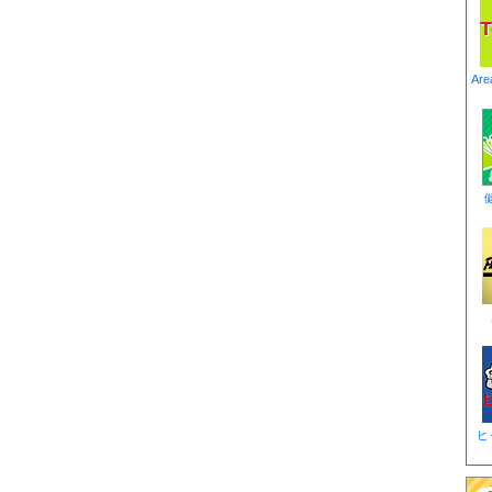
T
Ar
ヒ