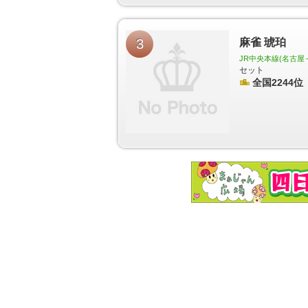
町駅
鶴里駅
野並駅
鳴子北駅
相生山駅
神沢駅
柳生橋駅
小池駅
愛知大学前駅
南栄駅
高師駅
神戸駅
三河田原駅
駅前大通駅
新川駅
札木駅
前駅
井原駅
赤岩口駅
運動公園前駅
金屋駅
川
3
麻雀 琥珀
JR中央本線(名古屋
セット
全国2244位