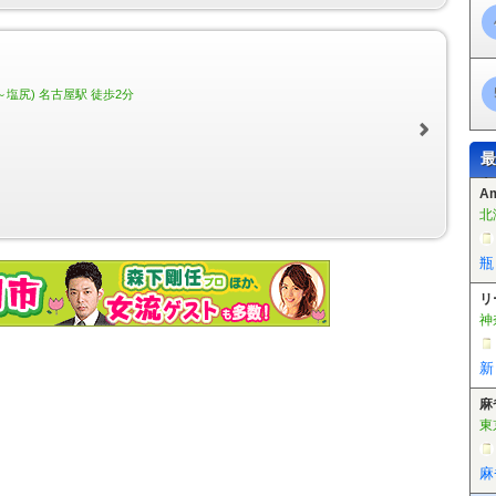
徳重駅
東田中駅
上末駅
桃花台西駅
桃花台センター駅
桃花台東駅
芦原駅
植田駅
向ヶ丘駅
大清水駅
老津駅
杉山駅
やぐま台駅
豊島駅
市役所前駅
豊橋公園前駅
東八町駅
前畑駅
東田坂上駅
東田駅
競輪場
宮駅
川村駅
白沢渓谷駅
小幡緑地駅
～塩尻) 名古屋駅 徒歩2分
最
A
北
瓶
リ
神
新
麻
東