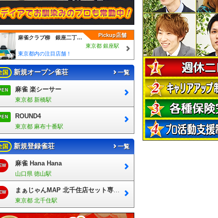
Pickup店舗
麻雀クラブ柳 銀座二丁目店
東京都 銀座駅
東京都内の注目店舗！
新規オープン雀荘
全国
一覧
麻雀 楽シーサー
PEN
東京都 新橋駅
ROUND4
PEN
東京都 麻布十番駅
新規登録雀荘
全国
一覧
麻雀 Hana Hana
EW
山口県 徳山駅
まぁじゃんMAP 北千住店セット専門フロア
EW
東京都 北千住駅