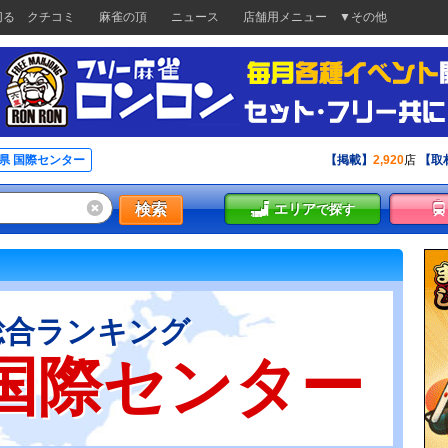
切る
クチコミ
麻雀の頂
ニュース
店舗用メニュー
▼その他
県 国際センター
【掲載】
2,920
店
【取
検索
エリア
で探す
総合ランキング
 国際センター