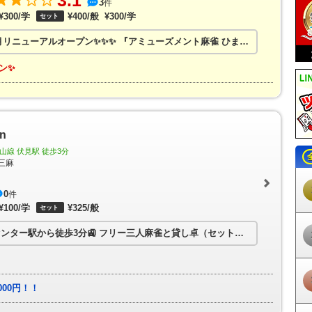
3.1
3
件
河知立駅
三河八橋駅
若林駅
竹村駅
土橋駅
上挙母駅
豊田市駅
梅坪
¥300/学
¥400/般
¥300/学
セット
三好ヶ丘駅
黒笹駅
米野木駅
日進駅
赤池駅
常滑駅
りんくう常滑駅
同町駅
柴田駅
名和駅
聚楽園駅
新日鉄前駅
太田川駅
尾張横須賀駅
寺
4月リニューアルオープン✨✨✨
『アミューズメント麻雀 ひまわり』は、ノーレート店に生まれ変わりました🀄
大野町駅
西ノ口駅
蒲池駅
榎戸駅
多屋駅
高横須賀駅
南加木屋駅
八
岡駅
植大駅
半田口駅
住吉町駅
知多半田駅
成岩駅
青山駅
上ゲ駅
ン✨
上野間駅
美浜緑苑駅
知多奥田駅
野間駅
内海駅
東名古屋港駅
栄駅
栄
守山駅
守山自衛隊前駅
瓢箪山駅
小幡駅
喜多山駅
大森・金城学院前
瀬戸駅
瀬戸市駅
瀬戸市役所前駅
尾張瀬戸駅
甚目寺駅
七宝駅
木田駅
三駅
佐屋駅
日比野駅
町方駅
六輪駅
渕高駅
丸渕駅
上丸渕駅
森上駅
寺駅
西一宮駅
開明駅
奥町駅
玉ノ井駅
下小田井駅
中小田井駅
上小田
n
駅
石仏駅
布袋駅
江南駅
柏森駅
扶桑駅
木津用水駅
犬山口駅
犬山
線 伏見駅 徒歩3分
鋺駅
味美駅
春日井駅
牛山駅
間内駅
小牧口駅
小牧駅
小牧原駅
味
三麻
物園駅
ささしまライブ駅
米野駅
黄金駅
烏森駅
伏屋駅
戸田駅
近鉄
駅
中島駅
名古屋競馬場前駅
荒子川公園駅
稲永駅
野跡駅
金城ふ頭駅
北岡崎駅
0
大門駅
北野桝塚駅
三河上郷駅
永覚駅
末野原駅
三河豊田駅
件
駅
保見駅
篠原駅
八草駅
山口駅
瀬戸口駅
中水野駅
藤が丘駅
はなみ
¥100/学
¥325/般
セット
公園西駅
愛・地球博記念公園駅
陶磁資料館南駅
高畑駅
岩塚駅
中村
ンター駅から徒歩3分🚉
フリー三人麻雀と貸し卓（セット）のお店です🀄
貸
町駅
今池駅
池下駅
覚王山駅
本山駅
東山公園駅
星ヶ丘駅
一社駅
志賀本通駅
黒川駅
名城公園駅
市役所駅
久屋大通駅
矢場町駅
上前津
駅
妙音通駅
新瑞橋駅
瑞穂運動場東駅
総合リハビリセンター駅
八事駅
駅
砂田橋駅
日比野駅
六番町駅
東海通駅
港区役所駅
築地口駅
名古屋
丸の内駅
大須観音駅
荒畑駅
御器所駅
川名駅
いりなか駅
塩釜口駅
00円！！
ー駅
高岳駅
車道駅
吹上駅
桜山駅
瑞穂区役所駅
瑞穂運動場西駅
桜本