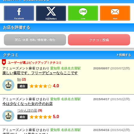
Facebook
Line
Mail
X(旧Twitter)
お店を評価する
閉店･休業･移転･情報違い報告
クチコミ投稿
クチコミ
投稿する
ユーザーが選ぶピックアップ！クチコミ
アミューズメント麻雀 ひまわり
愛知県 名鉄名古屋駅
2020/08/07
(2020/07訪問)
楽しい雀荘です、フリーデビューならここです
fm
(2)
4.0
総合
アミューズメント麻雀 ひまわり
愛知県 名鉄名古屋駅
2015/04/17
(2015/02訪問)
今は少なくなった女の子のお店
つかんぽの花
(9)
5.0
総合
アミューズメント麻雀 ひまわり
愛知県 名鉄名古屋駅
2015/04/16
(2015/04訪問)