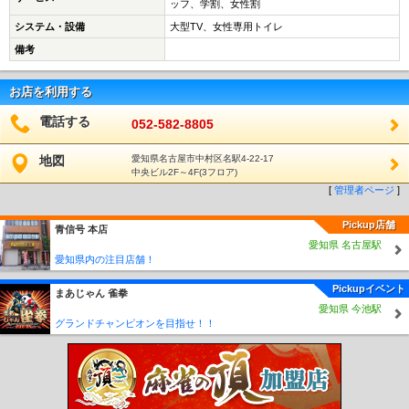
ッフ、学割、女性割
システム・設備
大型TV、女性専用トイレ
備考
お店を利用する
電話する
052-582-8805
地図
愛知県名古屋市中村区名駅4-22-17
中央ビル2F～4F(3フロア)
[
管理者ページ
]
Pickup店舗
青信号 本店
愛知県 名古屋駅
愛知県内の注目店舗！
Pickupイベント
まあじゃん 雀拳
愛知県 今池駅
グランドチャンピオンを目指せ！！