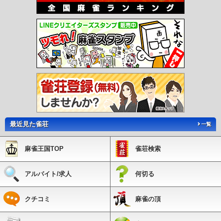
最近見た雀荘
一覧
麻雀王国TOP
雀荘検索
アルバイト/求人
何切る
クチコミ
麻雀の頂