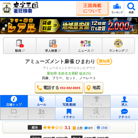
王国掲載
について
ランキング
検索
動画
求人検索
ニュース
ランキング
アミューズメント麻雀 ひまわり
愛知県
アミューズメントマージャンヒマワリ
愛知県 名鉄名古屋駅 徒歩2分
四麻、フリー、セット、ノーレート
電話する
地図
052-582-8805
店舗トップ
ルール
写真/動画
イベント
求人
クーポン
プロ
イチオシ
ランキング
クチコミ
3.1
総合
詳細
点数
3
件
?
フリー
セット