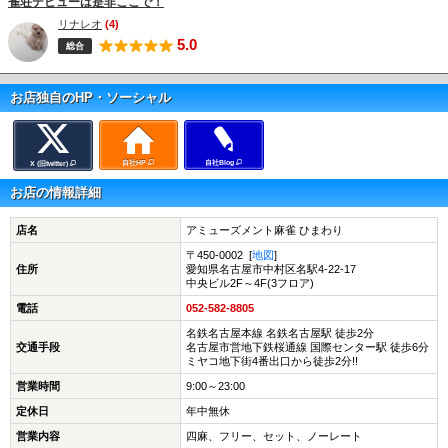
雀荘デビューは是非ここで！
リナレオ
(4)
5.0
総合
お店独自のHP・ソーシャル
自社HP
自社Blog
X (旧twitter)
お店の情報詳細
店名
アミューズメント麻雀 ひまわり
〒450-0002 [
地図
]
住所
愛知県名古屋市中村区名駅4-22-17
中央ビル2F～4F(3フロア)
電話
052-582-8805
名鉄名古屋本線 名鉄名古屋駅 徒歩2分
交通手段
名古屋市営地下鉄桜通線 国際センター駅 徒歩6分
ミヤコ地下街4番出口から徒歩2分!!
営業時間
9:00～23:00
定休日
年中無休
営業内容
四麻、フリー、セット、ノーレート