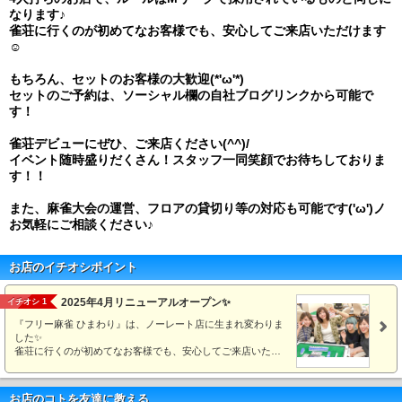
なります♪
雀荘に行くのが初めてなお客様でも、安心してご来店いただけます
☺
もちろん、セットのお客様の大歓迎(*'ω'*)
セットのご予約は、ソーシャル欄の自社ブログリンクから可能で
す！
雀荘デビューにぜひ、ご来店ください(^^)/
イベント随時盛りだくさん！スタッフ一同笑顔でお待ちしておりま
す！！
また、麻雀大会の運営、フロアの貸切り等の対応も可能です('ω')ノ
お気軽にご相談ください♪
お店のイチオシポイント
2025年4月リニューアルオープン✨
イチオシ 1
『フリー麻雀 ひまわり』は、ノーレート店に生まれ変わりま
した✨
雀荘に行くのが初めてなお客様でも、安心してご来店いた…
お店のコトを友達に教える