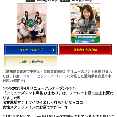
¥600/般 ¥300/学
¥400/般 ¥300/学
ひまわりグループ
長期契約安心店舗
全国*
愛知県6位
【愛知県名古屋市中村区・名鉄名古屋駅】アミューズメント麻雀 ひまわ
りは、四麻・フリー・セット・ノーレートに対応した愛知県名古屋市中
村区の雀荘です。
✨✨✨2025年4月リニューアルオープン✨✨✨
『アミューズメント麻雀 ひまわり』は、ノーレート店に生まれ変わ
りました🀄
名古屋駅すぐ！ワイワイ楽しく打ちたいならココ！
女性スタッフメインのお店です(*´ω｀*)
4人打ちのお店で、ルールはMリーグで採用されているものと同じに