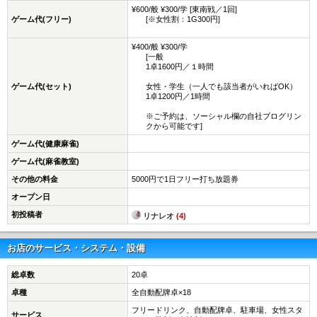
¥600/般 ¥300/学 [東南戦／1回]
ゲーム代(フリー)
[※女性割：1G300円]
¥400/般 ¥300/学
[一般
1卓1600円／１時間
ゲーム代(セット)
女性・学生（一人でも該当者がいればOK）
1卓1200円／1時間
※ご予約は、ソーシャル欄の自社ブログリン
クから可能です]
ゲーム代(健康麻雀)
ゲーム代(麻雀教室)
その他の料金
5000円で1日フリー打ち放題券
オープン日
初投稿者
リナレオ
(4)
お店のサービス・システム・設備
総卓数
20卓
卓種
全自動配牌卓×18
フリードリンク、自動配牌卓、駐車場、女性スタ
サービス