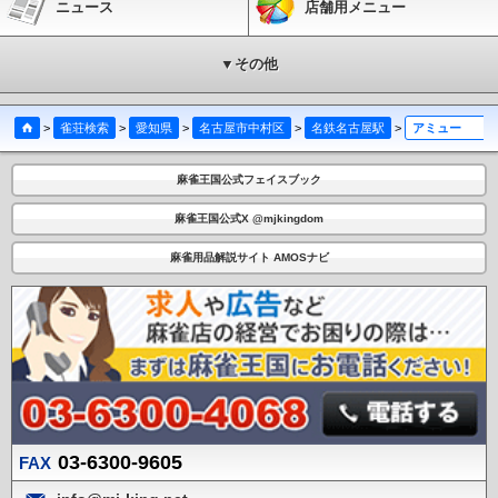
ニュース
店舗用メニュー
▼その他
>
雀荘検索
>
愛知県
>
名古屋市中村区
>
名鉄名古屋駅
>
アミューズメント麻雀 ひまわり
麻雀王国公式フェイスブック
麻雀王国公式X @mjkingdom
麻雀用品解説サイト AMOSナビ
03-6300-9605
FAX