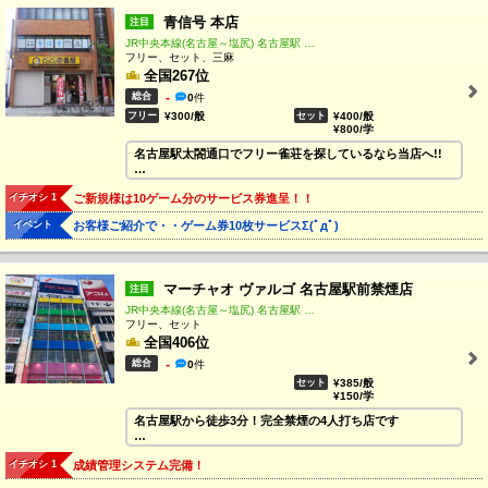
青信号 本店
注目
JR中央本線(名古屋～塩尻) 名古屋駅 徒歩4分
フリー、セット、三麻
全国267位
総合
-
0
件
フリー
¥300/般
セット
¥400/般
¥800/学
名古屋駅太閤通口でフリー雀荘を探しているなら当店へ!!
貸卓地域最安値！？
イチオシ 1
ご新規様は10ゲーム分のサービス券進呈！！
4人打ちだと1人300円！！
1卓1時間1200円になります。
イベント
お客様ご紹介で・・ゲーム券10枚サービスΣ(ﾟдﾟ)
是非皆様のご来店お待ちしております。
マーチャオ ヴァルゴ 名古屋駅前禁煙店
注目
JR中央本線(名古屋～塩尻) 名古屋駅 徒歩3分
フリー、セット
全国406位
総合
-
0
件
セット
¥385/般
¥150/学
名古屋駅から徒歩3分！完全禁煙の4人打ち店です
麻雀デビュー応援雀荘！マーチャオグループだから安心♪
イチオシ 1
成績管理システム完備！