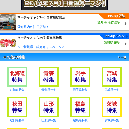
Pickup店舗
マーチャオ ρ (ロー) 名古屋駅前店
愛知県 名古屋駅
愛知県内の注目店舗！
Pickupイベント
マーチャオ χ (カイ) 名古屋栄店
愛知県 栄駅
☆ご新規様・紹介キャンペーン☆
その他の特集
一覧
北海道
青森
岩手
宮城
特集
特集
特集
特集
北海道特集
青森県特集
岩手県特集
宮城県特集
秋田
山形
福島
茨城
特集
特集
特集
特集
秋田県特集
山形県特集
福島県特集
茨城県特集