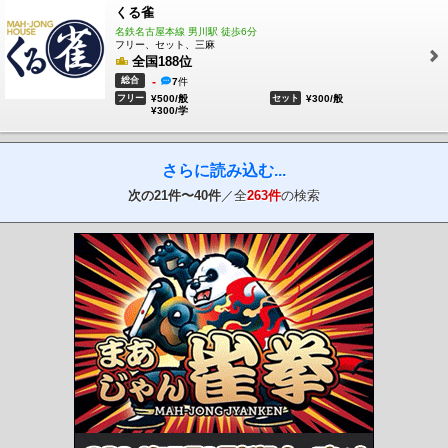
くる雀
名鉄名古屋本線 男川駅 徒歩6分
フリー、セット、三麻
全国188位
総合
-
7
件
フリー
¥500/般
セット
¥300/般
¥300/学
さらに読み込む...
次の
21
件〜
40
件
／全
263件
の検索