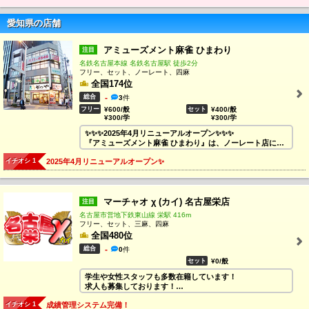
愛知県の店舗
アミューズメント麻雀 ひまわり
注目
名鉄名古屋本線 名鉄名古屋駅 徒歩2分
フリー、セット、ノーレート、四麻
全国174位
総合
-
3
件
フリー
¥600/般
セット
¥400/般
¥300/学
¥300/学
✨✨✨2025年4月リニューアルオープン✨✨✨
『アミューズメント麻雀 ひまわり』は、ノーレート店に生
まれ変わりました🀄
イチオシ 1
2025年4月リニューアルオープン✨
名古屋駅すぐ！ワイワイ楽しく打ちたいならココ！
女性スタッフメインのお店です(*´ω｀*)
4人打ちのお店で、ルールはMリーグで採用されているもの
と同じになります♪
マーチャオ χ (カイ) 名古屋栄店
注目
雀荘に行くのが初めてなお客様でも、安心してご来店いた
名古屋市営地下鉄東山線 栄駅 416m
だけます☺
フリー、セット、三麻、四麻
全国480位
もちろん、セットのお客様の大歓迎(*'ω'*)
総合
セットのご予約は、ソーシャル欄の自社ブログリンクから
-
0
件
可能です！
セット
¥0/般
学生や女性スタッフも多数在籍しています！
雀荘デビューにぜひ、ご来店ください(^^)/
求人も募集しております！
イベント随時盛りだくさん！スタッフ一同笑顔でお待ちし
ぜひ一緒に働きましょう♪♪♪
ております！！
イチオシ 1
成績管理システム完備！