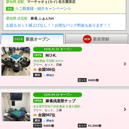
愛知県 栄駅
マーチャオ χ (カイ) 名古屋栄店
☆ご新規様・紹介キャンペーン☆
注目
愛知県 伏見駅
麻雀 ふぁんfun
お盆もセット値上げなし！！お得なパック料金もあります！！
新規オープン
新規登録
OPEN
NEW
2026.01.31 オープン
M/J-K.
OPEN
JR武豊線 半田駅 947m
フリー、セット、四麻
全国586位
総合
-
0
件
セット
¥400/般
2025.09.13 オープン
麻雀倶楽部チップ
OPEN
名古屋市営地下鉄桜通線 久屋大通駅 徒歩6分
フリー、セット、三麻
全国947位
総合
-
0
件
フリー
¥400/般
セット
¥1,500/般