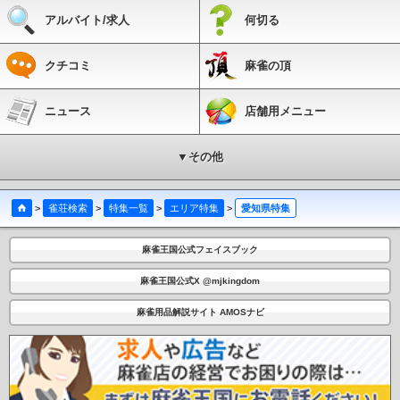
アルバイト/求人
何切る
クチコミ
麻雀の頂
ニュース
店舗用メニュー
▼その他
>
雀荘検索
>
特集一覧
>
エリア特集
>
愛知県特集
麻雀王国公式フェイスブック
麻雀王国公式X @mjkingdom
麻雀用品解説サイト AMOSナビ