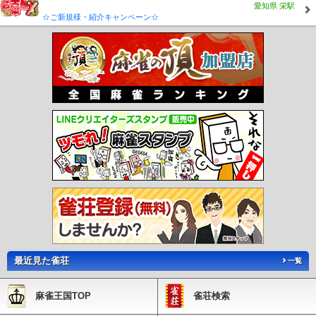
愛知県 栄駅
☆ご新規様・紹介キャンペーン☆
最近見た雀荘
一覧
麻雀王国TOP
雀荘検索