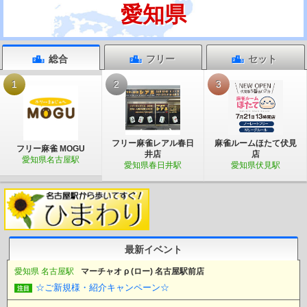
愛知県
総合
フリー
セット
1
2
3
フリー麻雀レアル春日
麻雀ルームほたて伏見
フリー麻雀 MOGU
井店
店
愛知県名古屋駅
愛知県春日井駅
愛知県伏見駅
最新イベント
愛知県 名古屋駅
マーチャオ ρ (ロー) 名古屋駅前店
☆ご新規様・紹介キャンペーン☆
注目