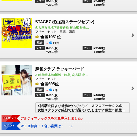
フリー
¥500/般
セット
¥240/般
¥300/学
¥190/学
STAGE7 桜山店(ステージセブン)
名古屋市営地下鉄桜通線 桜山駅 徒歩1分
フリー、セット、三麻、四麻
全国1031位
総合
-
11
件
フリー
¥450/般
セット
¥350/般
¥250/学
¥190/学
麻雀クラブ ラッキーバード
JR東海道本線(浜松～岐阜) 刈谷駅 北口徒歩0分
フリー、セット
全国695位
総合
-
7
件
フリー
¥400/般
セット
¥400/般
¥300/学
¥300/学
刈谷駅北口より徒歩0分＼(^o^)／ ３フロアー全２２卓、
女性スタッフが笑顔でお出迎えいたします☆個室５部屋☆
グループルーム３部屋☆女性専用パウダールーム完備
イチオシ 1
アルティマレックスを大量導入しました♪
最新式自動配牌卓＋個室＋割安料金で、楽しいひと時をお
楽しみください。
イベント
ＷＥＢ特典！！合い言葉は・・・♪
皆様のお越しを心よりお待ち申し上げておりますm(__)m