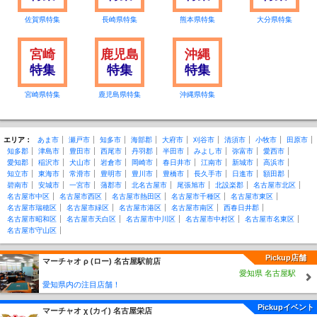
佐賀県特集
長崎県特集
熊本県特集
大分県特集
宮崎
鹿児島
沖縄
特集
特集
特集
宮崎県特集
鹿児島県特集
沖縄県特集
エリア：
あま市
瀬戸市
知多市
海部郡
大府市
刈谷市
清須市
小牧市
田原市
知多郡
津島市
豊田市
西尾市
丹羽郡
半田市
みよし市
弥富市
愛西市
愛知郡
稲沢市
犬山市
岩倉市
岡崎市
春日井市
江南市
新城市
高浜市
知立市
東海市
常滑市
豊明市
豊川市
豊橋市
長久手市
日進市
額田郡
碧南市
安城市
一宮市
蒲郡市
北名古屋市
尾張旭市
北設楽郡
名古屋市北区
名古屋市中区
名古屋市西区
名古屋市熱田区
名古屋市千種区
名古屋市東区
名古屋市瑞穂区
名古屋市緑区
名古屋市港区
名古屋市南区
西春日井郡
名古屋市昭和区
名古屋市天白区
名古屋市中川区
名古屋市中村区
名古屋市名東区
名古屋市守山区
Pickup店舗
マーチャオ ρ (ロー) 名古屋駅前店
愛知県 名古屋駅
愛知県内の注目店舗！
Pickupイベント
マーチャオ χ (カイ) 名古屋栄店