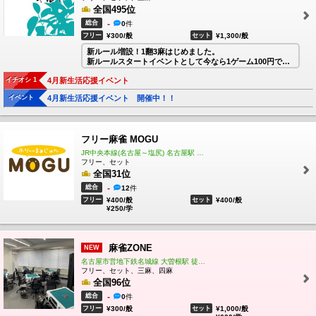
全国495位
総合
-
0
件
フリー
¥300/般
セット
¥1,300/般
新ルール増設！1翻3麻はじめました。
新ルールスタートイベントとして今なら1ゲーム100円で遊
んで頂けます。
イチオシ 1
4月新生活応援イベント
従来のルール（A）は13:00〜19:00
新ルール（B）は19:00〜24:00
イベント
4月新生活応援イベント 開催中！！
での営業とさせて頂きます。
平日限定、貸卓イベントも開催中！
お気軽にお問い合わせ・ご来店下さい
フリー麻雀 MOGU
2023年4月1日リニューアルオープン！！！
3人打ちあがり2翻フリー・貸卓が楽しく遊べるお店です♪
JR中央本線(名古屋～塩尻) 名古屋駅 徒歩5分
リニューアルオープン記念イベント開催中♪
フリー、セット
大駐車場がございますので、お車でもお気軽にご来店くだ
全国31位
さい！！
総合
-
12
件
フリー
¥400/般
セット
¥400/般
¥250/学
麻雀ZONE
NEW
名古屋市営地下鉄名城線 大曽根駅 徒歩3分
フリー、セット、三麻、四麻
全国96位
総合
-
0
件
フリー
¥300/般
セット
¥1,000/般