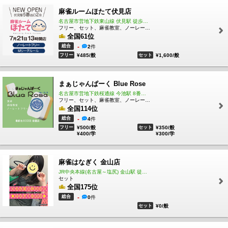
麻雀ルームほたて伏見店
名古屋市営地下鉄東山線 伏見駅 徒歩2分
フリー、セット、麻雀教室、ノーレート、四麻
全国61位
総合
-
2
件
フリー
¥485/般
セット
¥1,600/般
まぁじゃんぱーく Blue Rose
名古屋市営地下鉄桜通線 今池駅 8番出口徒歩1分以内（桜通線の方が改札から近いのでオススメ）
フリー、セット、麻雀教室、ノーレート、三麻、四麻
全国114位
総合
-
4
件
フリー
¥500/般
セット
¥350/般
¥400/学
¥300/学
麻雀はなぎく 金山店
JR中央本線(名古屋～塩尻) 金山駅 徒歩4分
セット
全国175位
総合
-
0
件
セット
¥0/般