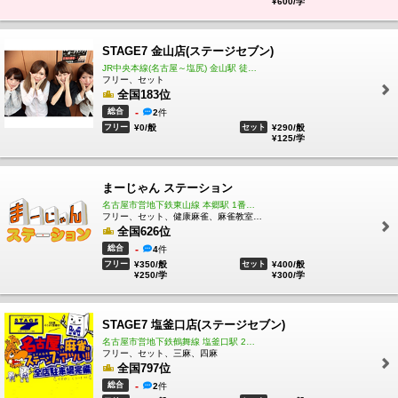
¥600/学
STAGE7 金山店(ステージセブン)
JR中央本線(名古屋～塩尻) 金山駅 徒歩2分
フリー、セット
全国183位
総合
-
2
件
フリー
¥0/般
セット
¥290/般
¥125/学
まーじゃん ステーション
名古屋市営地下鉄東山線 本郷駅 1番出口から国道60号線に向かって徒歩1分 ラーメン本郷亭の隣です。 一階が鉄板焼き屋のおかげさんがあります
フリー、セット、健康麻雀、麻雀教室、ノーレート、三麻、四麻
全国626位
総合
-
4
件
フリー
¥350/般
セット
¥400/般
¥250/学
¥300/学
STAGE7 塩釜口店(ステージセブン)
名古屋市営地下鉄鶴舞線 塩釜口駅 2番出口から徒歩30秒!!!
フリー、セット、三麻、四麻
全国797位
総合
-
2
件