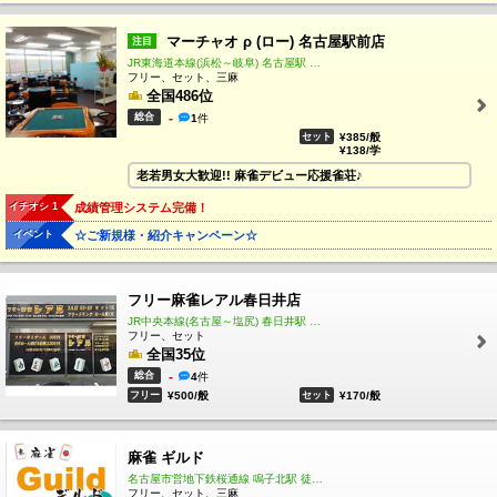
マーチャオ ρ (ロー) 名古屋駅前店
注目
JR東海道本線(浜松～岐阜) 名古屋駅 徒歩3分
フリー、セット、三麻
全国486位
総合
-
1
件
セット
¥385/般
¥138/学
老若男女大歓迎!! 麻雀デビュー応援雀荘♪
イチオシ 1
成績管理システム完備！
イベント
☆ご新規様・紹介キャンペーン☆
フリー麻雀レアル春日井店
JR中央本線(名古屋～塩尻) 春日井駅 徒歩18分
フリー、セット
全国35位
総合
-
4
件
フリー
¥500/般
セット
¥170/般
麻雀 ギルド
名古屋市営地下鉄桜通線 鳴子北駅 徒歩10分
フリー、セット、三麻