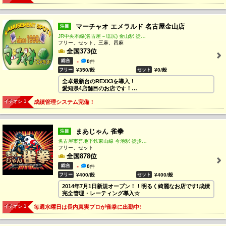
また、麻雀大会の運営、フロアの貸切り等の対応も可能で
す('ω')ノ
お気軽にご相談ください♪
マーチャオ エメラルド 名古屋金山店
注目
JR中央本線(名古屋～塩尻) 金山駅 徒歩1分
フリー、セット、三麻、四麻
全国373位
総合
-
0
件
フリー
¥350/般
セット
¥0/般
全卓最新台のREXX3を導入！
愛知県4店舗目のお店です！
三人打ち・四人打ちの両方が楽しめるお店です♪
イチオシ 1
成績管理システム完備！
麻雀初めての方も大歓迎(^^)/
皆様のご来店を心よりお待ちしております！！
まあじゃん 雀拳
注目
名古屋市営地下鉄東山線 今池駅 徒歩1分
フリー、セット
全国878位
総合
-
0
件
フリー
¥400/般
セット
¥400/般
2014年7月1日新規オープン！！明るく綺麗なお店です!成績
完全管理・レーティング導入☆
イチオシ 1
毎週水曜日は長内真実プロが雀拳に出勤中!