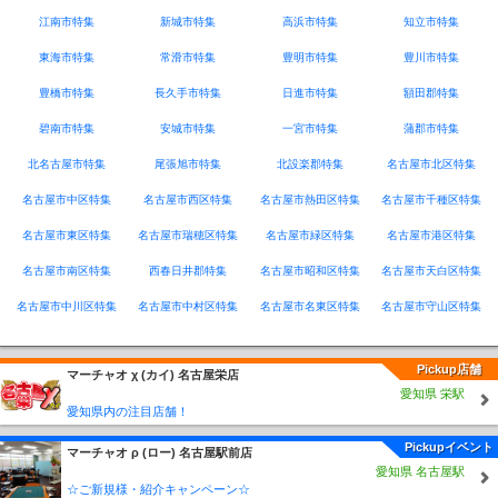
江南市特集
新城市特集
高浜市特集
知立市特集
東海市特集
常滑市特集
豊明市特集
豊川市特集
豊橋市特集
長久手市特集
日進市特集
額田郡特集
碧南市特集
安城市特集
一宮市特集
蒲郡市特集
北名古屋市特集
尾張旭市特集
北設楽郡特集
名古屋市北区特集
名古屋市中区特集
名古屋市西区特集
名古屋市熱田区特集
名古屋市千種区特集
名古屋市東区特集
名古屋市瑞穂区特集
名古屋市緑区特集
名古屋市港区特集
名古屋市南区特集
西春日井郡特集
名古屋市昭和区特集
名古屋市天白区特集
名古屋市中川区特集
名古屋市中村区特集
名古屋市名東区特集
名古屋市守山区特集
Pickup店舗
マーチャオ χ (カイ) 名古屋栄店
愛知県 栄駅
愛知県内の注目店舗！
Pickupイベント
マーチャオ ρ (ロー) 名古屋駅前店
愛知県 名古屋駅
☆ご新規様・紹介キャンペーン☆