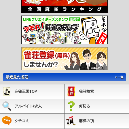
最近見た雀荘
一覧
麻雀王国TOP
雀荘検索
アルバイト/求人
何切る
クチコミ
麻雀の頂