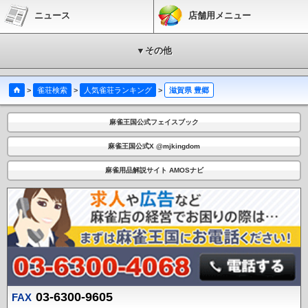
ニュース
店舗用メニュー
▼その他
>
雀荘検索
>
人気雀荘ランキング
>
滋賀県 豊郷
麻雀王国公式フェイスブック
麻雀王国公式X @mjkingdom
麻雀用品解説サイト AMOSナビ
03-6300-9605
FAX