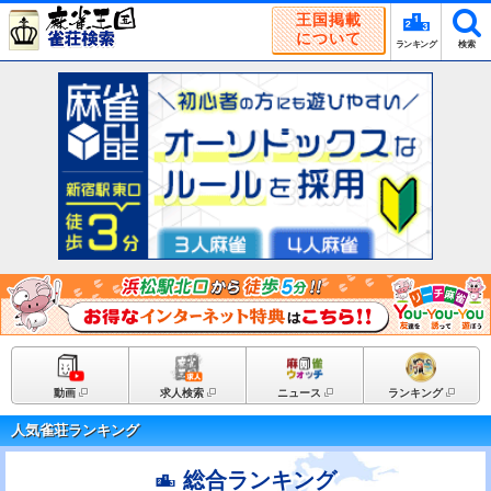
王国掲載
について
ランキング
検索
動画
求人検索
ニュース
ランキング
人気雀荘ランキング
総合ランキング