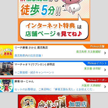
野駅
水口松尾駅
水口駅
水口石橋駅
水口城南駅
ひこね芹川駅
多賀大社前駅
スクリーン駅
新八日市駅
太郎坊宮前駅
市辺駅
平田駅
武佐駅
紫香楽宮跡駅
雲井駅
勅旨駅
玉桂寺前駅
信楽駅
Pickup店舗
リーチ麻雀 さかえ 鹿児島店
鹿児島県 天文館通駅
鹿児島県内の注目店舗！
Pickupイベント
マーチャオ Υ (ウプシロン) 赤羽店
東京都 赤羽駅
☆ご新規様・紹介キャンペーン☆
Pickupクーポン
麻雀 ゆ～じゃん
大阪府 天満橋駅
セットのお客様は、ご来店時に 『麻雀王国を見た』とお伝えください(_ _) セット料金が5時間3000円に✨