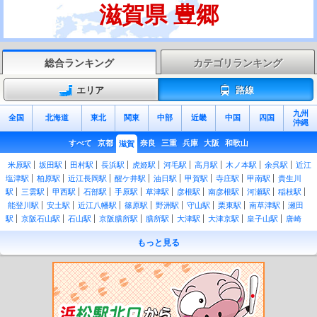
滋賀県 豊郷
総合ランキング
カテゴリランキング
エリア
路線
九州
全国
北海道
東北
関東
中部
近畿
中国
四国
沖縄
すべて
京都
奈良
三重
兵庫
大阪
和歌山
滋賀
米原駅
坂田駅
田村駅
長浜駅
虎姫駅
河毛駅
高月駅
木ノ本駅
余呉駅
近江
塩津駅
柏原駅
近江長岡駅
醒ケ井駅
油日駅
甲賀駅
寺庄駅
甲南駅
貴生川
駅
三雲駅
甲西駅
石部駅
手原駅
草津駅
彦根駅
南彦根駅
河瀬駅
稲枝駅
能登川駅
安土駅
近江八幡駅
篠原駅
野洲駅
守山駅
栗東駅
南草津駅
瀬田
駅
京阪石山駅
石山駅
京阪膳所駅
膳所駅
大津駅
大津京駅
皇子山駅
唐崎
駅
比叡山坂本駅
おごと温泉駅
堅田駅
小野駅
和邇駅
蓬莱駅
志賀駅
比良
もっと見る
駅
近江舞子駅
北小松駅
近江高島駅
安曇川駅
新旭駅
近江今津駅
近江中庄
駅
マキノ駅
永原駅
石山寺駅
唐橋前駅
粟津駅
瓦ヶ浜駅
中ノ庄駅
膳所本町
駅
錦駅
石場駅
島ノ関駅
浜大津駅
三井寺駅
別所駅
近江神宮前駅
南滋賀
駅
滋賀里駅
穴太駅
松ノ馬場駅
坂本駅
追分駅
大谷駅
上栄町駅
フジテック
前駅
鳥居本駅
彦根口駅
高宮駅
尼子駅
豊郷駅
愛知川駅
五箇荘駅
河辺の森
駅
八日市駅
長谷野駅
大学前駅
京セラ前駅
桜川駅
朝日大塚駅
朝日野駅
日