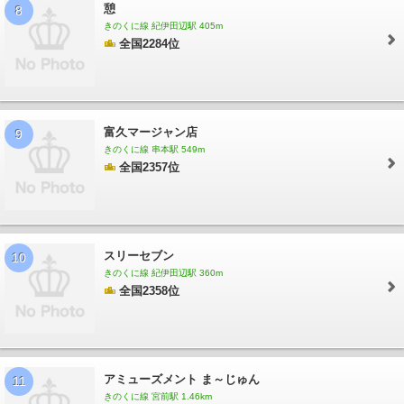
憩
8
きのくに線 紀伊田辺駅 405m
全国2284位
富久マージャン店
9
きのくに線 串本駅 549m
全国2357位
スリーセブン
10
きのくに線 紀伊田辺駅 360m
全国2358位
アミューズメント ま～じゅん
11
きのくに線 宮前駅 1.46km