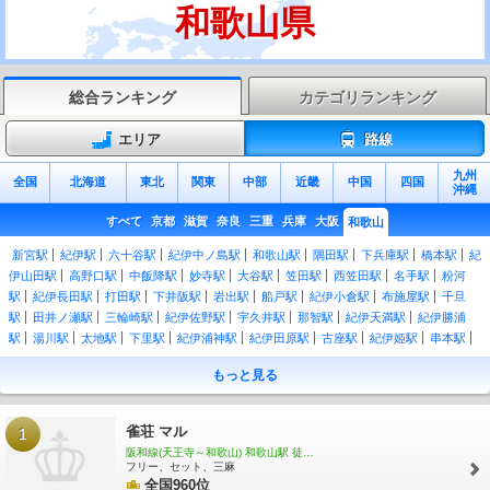
和歌山県
総合ランキング
カテゴリランキング
エリア
路線
九州
全国
北海道
東北
関東
中部
近畿
中国
四国
沖縄
すべて
京都
滋賀
奈良
三重
兵庫
大阪
和歌山
新宮駅
紀伊駅
六十谷駅
紀伊中ノ島駅
和歌山駅
隅田駅
下兵庫駅
橋本駅
紀
伊山田駅
高野口駅
中飯降駅
妙寺駅
大谷駅
笠田駅
西笠田駅
名手駅
粉河
駅
紀伊長田駅
打田駅
下井阪駅
岩出駅
船戸駅
紀伊小倉駅
布施屋駅
千旦
駅
田井ノ瀬駅
三輪崎駅
紀伊佐野駅
宇久井駅
那智駅
紀伊天満駅
紀伊勝浦
駅
湯川駅
太地駅
下里駅
紀伊浦神駅
紀伊田原駅
古座駅
紀伊姫駅
串本駅
紀伊有田駅
田並駅
田子駅
和深駅
江住駅
見老津駅
周参見駅
紀伊日置駅
椿
もっと見る
駅
紀伊富田駅
白浜駅
朝来駅
紀伊新庄駅
紀伊田辺駅
芳養駅
南部駅
岩代
駅
切目駅
印南駅
稲原駅
和佐駅
道成寺駅
御坊駅
紀伊内原駅
紀伊由良駅
広川ビーチ駅
湯浅駅
藤並駅
紀伊宮原駅
箕島駅
初島駅
下津駅
加茂郷駅
冷
雀荘 マル
1
水浦駅
海南駅
黒江駅
紀三井寺駅
宮前駅
紀和駅
和歌山市駅
紀ノ川駅
和歌
阪和線(天王寺～和歌山) 和歌山駅 徒歩19分
山大学前駅
和歌山港駅
東松江駅
中松江駅
八幡前駅
西ノ庄駅
二里ヶ浜駅
磯
フリー、セット、三麻
ノ浦駅
加太駅
紀見峠駅
全国960位
林間田園都市駅
御幸辻駅
紀伊清水駅
学文路駅
九度