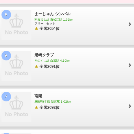
まーじゃん シンバル
5
南海加太線 東松江駅 1.76km
フリー、セット
全国2054位
湯崎クラブ
6
きのくに線 白浜駅 4.10km
全国2091位
南陽
7
JR紀勢本線 新宮駅 1.02km
全国2092位