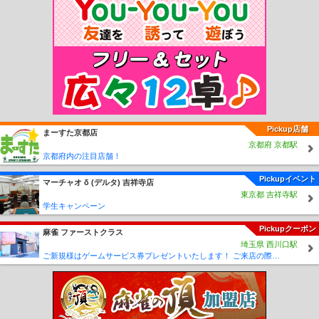
Pickup店舗
まーすた京都店
京都府 京都駅
京都府内の注目店舗！
Pickupイベント
マーチャオ δ (デルタ) 吉祥寺店
東京都 吉祥寺駅
学生キャンペーン
Pickupクーポン
麻雀 ファーストクラス
埼玉県 西川口駅
ご新規様はゲームサービス券プレゼントいたします！ ご来店の際に従業員に「麻雀王国みた」とスタッフにお伝えください♪