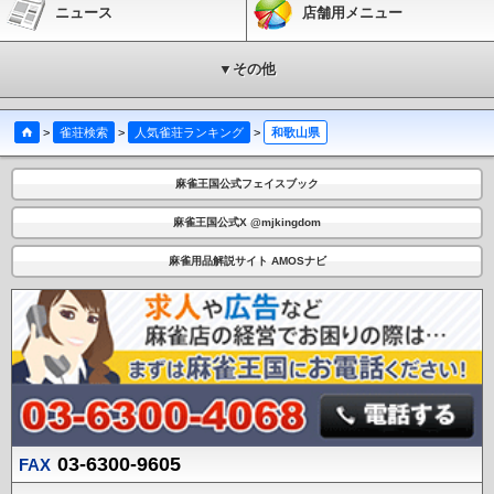
ニュース
店舗用メニュー
▼その他
>
雀荘検索
>
人気雀荘ランキング
>
和歌山県
麻雀王国公式フェイスブック
麻雀王国公式X @mjkingdom
麻雀用品解説サイト AMOSナビ
03-6300-9605
FAX