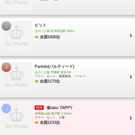
山駅
高野下駅
下古沢駅
上古沢駅
紀伊細川駅
紀伊神谷駅
極楽橋駅
高野山
駅
学門駅
紀伊御坊駅
市役所前駅
西御坊駅
田中口駅
日前宮駅
神前駅
竈山
駅
交通センター前駅
岡崎前駅
吉礼駅
伊太祈曽駅
山東駅
大池遊園駅
西山口
駅
甘露寺前駅
貴志駅
ピット
2
きのくに線 紀伊田辺駅 389m
全国1026位
Partido(パルティード)
3
きのくに線 芳養駅 徒歩5分
フリー、セット、健康麻雀、ノーレート、三麻、四麻
全国1175位
雀labo TAPPY
4
NEW
JR和歌山線 船戸駅 2.02km
フリー、セット、三麻
全国1233位