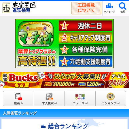
王国掲載
について
ランキング
検索
動画
求人検索
ニュース
ランキング
人気雀荘ランキング
総合ランキング