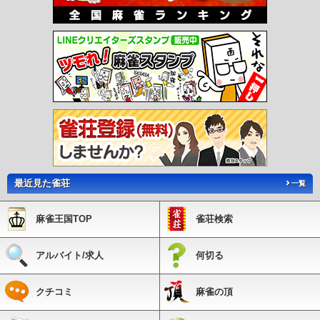
最近見た雀荘
一覧
麻雀王国TOP
雀荘検索
アルバイト/求人
何切る
クチコミ
麻雀の頂