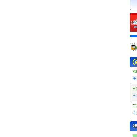
福
第
三
三
三
４
特