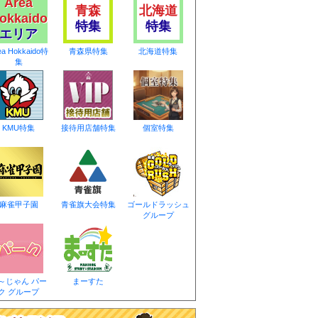
Area
青森
北海道
okkaido
特集
特集
エリア
ea Hokkaido特
青森県特集
北海道特集
集
KMU特集
接待用店舗特集
個室特集
麻雀甲子園
青雀旗大会特集
ゴールドラッシュ
グループ
～じゃん パー
まーすた
ク グループ