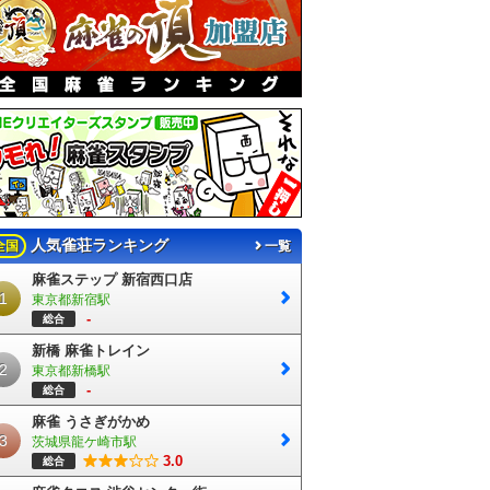
人気雀荘ランキング
全国
一覧
麻雀ステップ 新宿西口店
1
東京都新宿駅
-
総合
新橋 麻雀トレイン
2
東京都新橋駅
-
総合
麻雀 うさぎがかめ
3
茨城県龍ケ崎市駅
3.0
総合