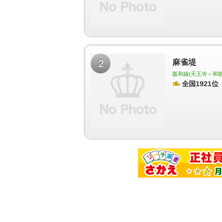
切駅
服部川駅
信貴山口駅
喜志駅
富田林駅
富
吉田駅
新石切駅
高安山駅
難波駅
天下茶屋駅
居前駅
住ノ江駅
七道駅
堺駅
湊駅
石津川駅
駅
忠岡駅
春木駅
和泉大宮駅
岸和田駅
蛸地蔵
岡田浦駅
樽井駅
尾崎駅
鳥取ノ荘駅
箱作駅
奈川駅
今宮戎駅
萩ノ茶屋駅
帝塚山駅
住吉東駅
2
麻雀堤
百舌鳥駅
白鷺駅
初芝駅
萩原天神駅
北野田駅
千早口駅
天見駅
桜川駅
汐見橋駅
芦原町駅
阪和線(天王寺～和歌山
公園駅
光善寺駅
香里園駅
寝屋川市駅
萱島駅
全国1921位
駅
森小路駅
関目駅
関目成育駅
野江駅
天満橋
郡津駅
交野市駅
河内森駅
私市駅
渡辺橋駅
根駅
岡町駅
豊中駅
蛍池駅
石橋駅
池田駅
水
相川駅
上新庄駅
淡路駅
崇禅寺駅
南方駅
西
千里山駅
関大前駅
豊津駅
吹田駅
下新庄駅
出来島駅
九条駅
ドーム前駅
ドーム前千代崎駅
駅
深井駅
泉ヶ丘駅
栂・美木多駅
光明池駅
和
ツ松駅
三ヶ山口駅
水間観音駅
東三国駅
中津駅
新金岡駅
大日駅
守口駅
太子橋今市駅
千林大
駅
谷町九丁目駅
四天王寺前夕陽ヶ丘駅
阿倍野駅
尾南駅
四ツ橋駅
花園町駅
岸里駅
玉出駅
北加
堺筋本町駅
緑橋駅
深江橋駅
西長堀駅
今里駅
町駅
大阪ビジネスパーク駅
蒲生四丁目駅
今福鶴
ートタウン西駅
ポートタウン東駅
フェリーターミ