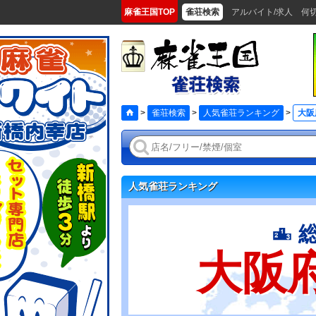
麻雀王国TOP
雀荘検索
アルバイト/求人
何
>
雀荘検索
>
人気雀荘ランキング
>
大阪
人気雀荘ランキング
大阪