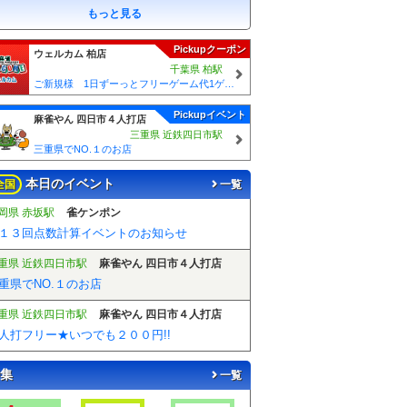
もっと見る
Pickupクーポン
ウェルカム 柏店
千葉県 柏駅
ご新規様 1日ずーっとフリーゲーム代1ゲームあたり50円引！！
Pickupイベント
麻雀やん 四日市４人打店
三重県 近鉄四日市駅
三重県でNO.１のお店
本日のイベント
全国
一覧
岡県 赤坂駅
雀ケンポン
１３回点数計算イベントのお知らせ
重県 近鉄四日市駅
麻雀やん 四日市４人打店
重県でNO.１のお店
重県 近鉄四日市駅
麻雀やん 四日市４人打店
人打フリー★いつでも２００円!!
集
一覧