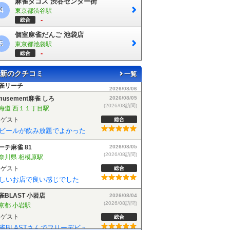
麻雀タコス 渋谷センター街
4
東京都渋谷駅
-
総合
個室麻雀だんご 池袋店
5
東京都池袋駅
-
総合
新のクチコミ
一覧
musement麻雀 しろ
2026/08/05
(2026/08訪問)
海道 西１１丁目駅
ゲスト
総合
ビールが飲み放題でよかった
ーチ麻雀 81
2026/08/05
(2026/08訪問)
奈川県 相模原駅
ゲスト
総合
しいお店で良い感じでした
雀BLAST 小岩店
2026/08/04
(2026/08訪問)
京都 小岩駅
ゲスト
総合
麻雀BLASTさんでフリーデビューしました！お客さんも優しい方で楽しく遊べました！