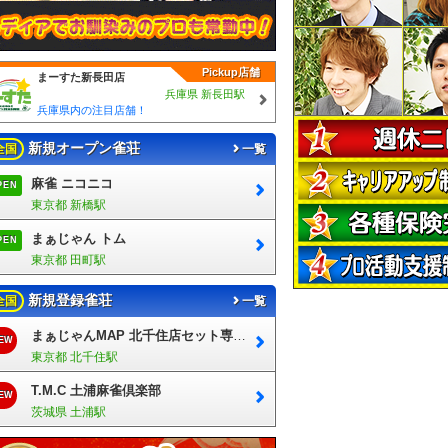
Pickup店舗
まーすた新長田店
兵庫県 新長田駅
兵庫県内の注目店舗！
新規オープン雀荘
全国
一覧
麻雀 ニコニコ
PEN
東京都 新橋駅
まぁじゃん トム
PEN
東京都 田町駅
新規登録雀荘
全国
一覧
まぁじゃんMAP 北千住店セット専門フロア
EW
東京都 北千住駅
T.M.C 土浦麻雀倶楽部
EW
茨城県 土浦駅