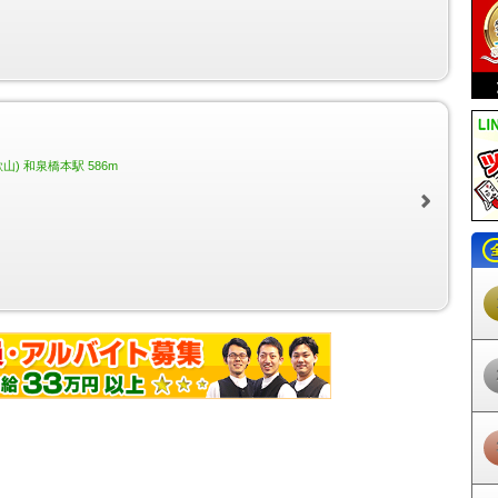
田林西口駅
川西駅
滝谷不動駅
汐ノ宮駅
河内長野駅
長田駅
荒本駅
岸里玉出駅
東玉出駅
東粉浜駅
粉浜駅
住吉公園駅
住吉大社駅
住吉鳥
諏訪ノ森駅
浜寺公園駅
浜寺駅前駅
高石駅
北助松駅
松ノ浜駅
泉大津
駅
貝塚駅
二色浜駅
鶴原駅
井原里駅
泉佐野駅
羽倉崎駅
吉見ノ里駅
淡輪駅
みさき公園駅
孝子駅
伽羅橋駅
高師浜駅
深日町駅
深日港駅
多
沢ノ町駅
我孫子前駅
浅香山駅
堺東駅
百舌鳥八幡駅
なかもず駅
中
狭山駅
大阪狭山市駅
金剛駅
滝谷駅
千代田駅
三日市町駅
美加の台駅
木津川駅
津守駅
西天下茶屋駅
樟葉駅
牧野駅
御殿山駅
枚方市駅
枚方
) 和泉橋本駅 586m
大和田駅
古川橋駅
門真市駅
西三荘駅
守口市駅
土居駅
滝井駅
千林
駅
北浜駅
なにわ橋駅
大江橋駅
淀屋橋駅
宮之阪駅
星ヶ丘駅
村野駅
肥後橋駅
中之島駅
中津駅
十三駅
神崎川駅
三国駅
庄内駅
服部駅
曽
無瀬駅
上牧駅
高槻市駅
富田駅
総持寺駅
茨木市駅
南茨木駅
正雀駅
中島南方駅
摂津市駅
桜井駅
牧落駅
箕面駅
北千里駅
山田駅
南千里駅
柴島駅
天神橋筋六丁目駅
淀川駅
姫島駅
千船駅
千鳥橋駅
伝法駅
福駅
千里中央駅
桃山台駅
緑地公園駅
江坂駅
光風台駅
ときわ台駅
妙見口
泉中央駅
貝塚市役所前駅
近義の里駅
石才駅
清児駅
名越駅
森駅
三
本町駅
心斎橋駅
大国町駅
昭和町駅
西田辺駅
あびこ駅
北花田駅
宮駅
関目高殿駅
野江内代駅
都島駅
中崎町駅
谷町四丁目駅
谷町六丁目
文の里駅
田辺駅
駒川中野駅
平野駅
喜連瓜破駅
出戸駅
長原駅
八
賀屋駅
住之江公園駅
コスモスクエア駅
大阪港駅
朝潮橋駅
阿波座駅
新深江駅
小路駅
北巽駅
南巽駅
長堀橋駅
恵美須町駅
西大橋駅
松屋
見駅
横堤駅
鶴見緑地駅
門真南駅
トレードセンター前駅
中ふ頭駅
ポ
ナル駅
南港東駅
南港口駅
平林駅
大阪空港駅
柴原駅
少路駅
万博記