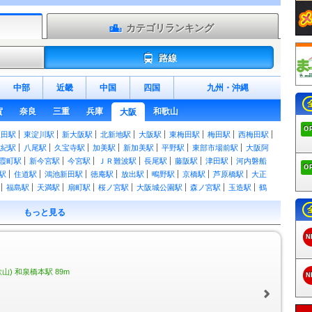
カテゴリランキング
路線
中部
近畿
中国
四国
九州
・
沖縄
賀
奈良
三重
兵庫
和歌山
大阪
O
吹田駅
東淀川駅
新大阪駅
北新地駅
大阪駅
東梅田駅
梅田駅
西梅田駅
志紀駅
八尾駅
久宝寺駅
加美駅
新加美駅
平野駅
東部市場前駅
大阪阿
霞町駅
新今宮駅
今宮駅
ＪＲ難波駅
長尾駅
藤阪駅
津田駅
河内磐船
O
駅
住道駅
鴻池新田駅
徳庵駅
放出駅
鴫野駅
京橋駅
芦原橋駅
大正
福島駅
天満駅
扇町駅
桜ノ宮駅
大阪城公園駅
森ノ宮駅
玉造駅
鶴
シティ駅
桜島駅
大阪城北詰駅
南森町駅
大阪天満宮駅
海老江駅
野田
もっと見る
辺駅
鶴ケ丘駅
長居駅
我孫子町駅
杉本町駅
浅香駅
堺市駅
三国ケ丘
駅
富木駅
北信太駅
信太山駅
和泉府中駅
久米田駅
下松駅
東岸和田
N
野駅
長滝駅
新家駅
和泉砂川駅
和泉鳥取駅
山中渓駅
東羽衣駅
羽衣
田中央駅
河内永和駅
ＪＲ河内永和駅
俊徳道駅
ＪＲ俊徳道駅
ＪＲ長瀬
大阪上本町駅
今里駅
布施駅
河堀口駅
北田辺駅
今川駅
針中野駅
) 和泉橋本駅 89m
N
原駅
恵我ノ荘駅
高鷲駅
藤井寺駅
土師ノ里駅
道明寺駅
古市駅
駒ヶ谷
八尾駅
河内山本駅
高安駅
恩智駅
法善寺駅
堅下駅
安堂駅
河内国分
ノ里駅
若江岩田駅
河内花園駅
東花園駅
瓢箪山駅
枚岡駅
額田駅
石