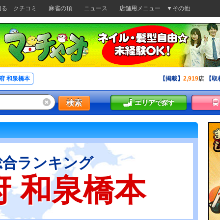
切る
クチコミ
麻雀の頂
ニュース
店舗用メニュー
▼その他
府 和泉橋本
【掲載】
2,919
店
【取
検索
エリア
で探す
総合ランキング
府 和泉橋本