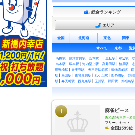
総合ランキング
エリア
全国
北海道
東北
関東
すべて
京都
滋
高槻駅
摂津富田駅
茨木駅
千里丘駅
岸辺駅
島本駅
塚本駅
河内堅上駅
高井田駅
柏原駅
部野橋駅
天王寺駅
天王寺駅前駅
動物園前駅
南
駅
星田駅
東寝屋川駅
忍ケ丘駅
四条畷駅
野崎
駅
弁天町駅
西九条駅
玉川駅
野田駅
新福島駅
橋駅
桃谷駅
寺田町駅
安治川口駅
ユニバーサル
駅
野田阪神駅
御幣島駅
加島駅
美章園駅
南田
駅
三国ヶ丘駅
百舌鳥駅
上野芝駅
津久野駅
鳳
駅
東貝塚駅
和泉橋本駅
東佐野駅
熊取駅
日根
駅
1
りんくうタウン駅
関西空港駅
麻雀ピース
高井田駅
高井
駅
なんば駅
大阪難波駅
日本橋駅
近鉄日本橋駅
阪和線(天王寺～和歌山
矢田駅
河内天美駅
布忍駅
高見ノ里駅
河内松
フリー、セット
駅
上ノ太子駅
長瀬駅
弥刀駅
久宝寺口駅
近鉄
全国1599位
駅
大阪教育大前駅
柏原南口駅
河内小阪駅
八戸