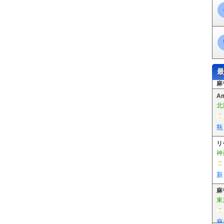
公園東口駅
阪大病院前駅
豊川駅
彩都西駅
松虫駅
東天下茶屋駅
北畠
木駅
住吉駅
今池駅
今船駅
松田町駅
北天下茶屋駅
聖天坂駅
天神ノ
和川駅
高須神社駅
綾ノ町駅
神明町駅
妙国寺前駅
花田口駅
大小路駅
尾駅
井高野駅
瑞光四丁目駅
だいどう豊里駅
清水駅
新森古市駅
南吹田
最
A
北
瓶
リ
神
新
麻
東