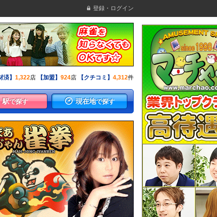
登録・ログイン
材済】
1,322
店
【加盟】
924
店
【クチコミ】
4,312
件
駅
現在地
で探す
で探す