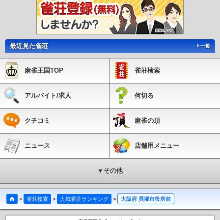
駅
北天下茶屋駅
聖天坂駅
天神ノ森駅
塚西駅
細井川駅
安立町駅
我孫子道
駅
大和川駅
高須神社駅
綾ノ町駅
神明町駅
妙国寺前駅
花田口駅
大小路駅
宿院駅
寺地町駅
御陵前駅
東湊駅
石津駅
船尾駅
井高野駅
瑞光四丁目駅
だ
いどう豊里駅
清水駅
新森古市駅
南吹田駅
JR淡路駅
城北公園通駅
JR野江駅
最近見た雀荘
一覧
麻雀王国TOP
雀荘検索
アルバイト/求人
何切る
クチコミ
麻雀の頂
ニュース
店舗用メニュー
▼その他
>
雀荘検索
>
人気雀荘ランキング
>
大阪府 貝塚市役所前