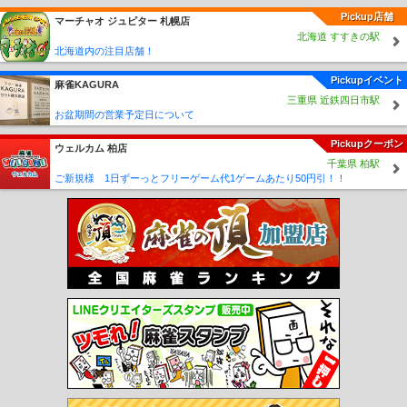
駅
森小路駅
関目駅
関目成育駅
野江駅
天満橋駅
北浜駅
なにわ橋駅
大江橋
Pickup店舗
駅
淀屋橋駅
宮之阪駅
星ヶ丘駅
村野駅
郡津駅
交野市駅
河内森駅
私市駅
マーチャオ ジュピター 札幌店
渡辺橋駅
肥後橋駅
中之島駅
中津駅
十三駅
神崎川駅
三国駅
北海道 すすきの駅
庄内駅
服部
北海道内の注目店舗！
駅
曽根駅
岡町駅
豊中駅
蛍池駅
石橋駅
池田駅
水無瀬駅
上牧駅
高槻市
駅
富田駅
総持寺駅
茨木市駅
南茨木駅
正雀駅
相川駅
上新庄駅
淡路駅
崇
Pickupイベント
麻雀KAGURA
禅寺駅
南方駅
西中島南方駅
摂津市駅
桜井駅
牧落駅
箕面駅
北千里駅
山田
三重県 近鉄四日市駅
駅
南千里駅
千里山駅
関大前駅
豊津駅
吹田駅
下新庄駅
柴島駅
天神橋筋六
お盆期間の営業予定日について
丁目駅
淀川駅
姫島駅
千船駅
千鳥橋駅
伝法駅
福駅
出来島駅
九条駅
ドー
ム前駅
ドーム前千代崎駅
千里中央駅
桃山台駅
緑地公園駅
江坂駅
光風台駅
Pickupクーポン
ウェルカム 柏店
ときわ台駅
妙見口駅
深井駅
泉ヶ丘駅
栂・美木多駅
光明池駅
和泉中央駅
貝
千葉県 柏駅
塚市役所前駅
近義の里駅
石才駅
清児駅
名越駅
森駅
三ツ松駅
三ヶ山口駅
ご新規様 1日ずーっとフリーゲーム代1ゲームあたり50円引！！
水間観音駅
東三国駅
中津駅
本町駅
心斎橋駅
大国町駅
昭和町駅
西田辺駅
あびこ駅
北花田駅
新金岡駅
大日駅
守口駅
太子橋今市駅
千林大宮駅
関目高
殿駅
野江内代駅
都島駅
中崎町駅
谷町四丁目駅
谷町六丁目駅
谷町九丁目駅
四天王寺前夕陽ヶ丘駅
阿倍野駅
文の里駅
田辺駅
駒川中野駅
平野駅
喜連瓜破
駅
出戸駅
長原駅
八尾南駅
四ツ橋駅
花園町駅
岸里駅
玉出駅
北加賀屋駅
住之江公園駅
コスモスクエア駅
大阪港駅
朝潮橋駅
阿波座駅
堺筋本町駅
緑橋
駅
深江橋駅
西長堀駅
今里駅
新深江駅
小路駅
北巽駅
南巽駅
長堀橋駅
恵
美須町駅
西大橋駅
松屋町駅
大阪ビジネスパーク駅
蒲生四丁目駅
今福鶴見駅
横堤駅
鶴見緑地駅
門真南駅
トレードセンター前駅
中ふ頭駅
ポートタウン西
駅
ポートタウン東駅
フェリーターミナル駅
南港東駅
南港口駅
平林駅
大阪空
港駅
柴原駅
少路駅
万博記念公園駅
宇野辺駅
沢良宜駅
摂津駅
南摂津駅
公
園東口駅
阪大病院前駅
豊川駅
彩都西駅
松虫駅
東天下茶屋駅
北畠駅
姫松
駅
帝塚山三丁目駅
帝塚山四丁目駅
神ノ木駅
住吉駅
今池駅
今船駅
松田町