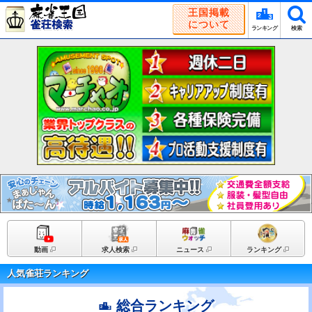
王国掲載
について
ランキング
検索
動画
求人検索
ニュース
ランキング
人気雀荘ランキング
総合ランキング