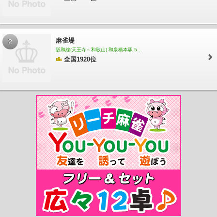
松駅
東岸和田駅
東貝塚駅
和泉橋本駅
東佐野駅
熊取駅
日根野駅
長滝駅
新
家駅
和泉砂川駅
和泉鳥取駅
山中渓駅
東羽衣駅
羽衣駅
りんくうタウン駅
関
西空港駅
高井田駅
高井田中央駅
河内永和駅
ＪＲ河内永和駅
俊徳道駅
ＪＲ俊
徳道駅
ＪＲ長瀬駅
なんば駅
大阪難波駅
日本橋駅
近鉄日本橋駅
大阪上本町
麻雀堤
2
駅
今里駅
布施駅
河堀口駅
北田辺駅
今川駅
針中野駅
矢田駅
河内天美駅
阪和線(天王寺～和歌山) 和泉橋本駅 586m
布忍駅
高見ノ里駅
河内松原駅
恵我ノ荘駅
高鷲駅
藤井寺駅
土師ノ里駅
道明
全国1920位
寺駅
古市駅
駒ヶ谷駅
上ノ太子駅
長瀬駅
弥刀駅
久宝寺口駅
近鉄八尾駅
河
内山本駅
高安駅
恩智駅
法善寺駅
堅下駅
安堂駅
河内国分駅
大阪教育大前
駅
柏原南口駅
河内小阪駅
八戸ノ里駅
若江岩田駅
河内花園駅
東花園駅
瓢箪
山駅
枚岡駅
額田駅
石切駅
服部川駅
信貴山口駅
喜志駅
富田林駅
富田林西
口駅
川西駅
滝谷不動駅
汐ノ宮駅
河内長野駅
長田駅
荒本駅
吉田駅
新石切
駅
高安山駅
難波駅
天下茶屋駅
岸里玉出駅
東玉出駅
東粉浜駅
粉浜駅
住吉
公園駅
住吉大社駅
住吉鳥居前駅
住ノ江駅
七道駅
堺駅
湊駅
石津川駅
諏訪
ノ森駅
浜寺公園駅
浜寺駅前駅
高石駅
北助松駅
松ノ浜駅
泉大津駅
忠岡駅
春木駅
和泉大宮駅
岸和田駅
蛸地蔵駅
貝塚駅
二色浜駅
鶴原駅
井原里駅
泉
佐野駅
羽倉崎駅
吉見ノ里駅
岡田浦駅
樽井駅
尾崎駅
鳥取ノ荘駅
箱作駅
淡
輪駅
みさき公園駅
孝子駅
伽羅橋駅
高師浜駅
深日町駅
深日港駅
多奈川駅
今宮戎駅
萩ノ茶屋駅
帝塚山駅
住吉東駅
沢ノ町駅
我孫子前駅
浅香山駅
堺東
駅
百舌鳥八幡駅
なかもず駅
中百舌鳥駅
白鷺駅
初芝駅
萩原天神駅
北野田
駅
狭山駅
大阪狭山市駅
金剛駅
滝谷駅
千代田駅
三日市町駅
美加の台駅
千
早口駅
天見駅
桜川駅
汐見橋駅
芦原町駅
木津川駅
津守駅
西天下茶屋駅
樟
葉駅
牧野駅
御殿山駅
枚方市駅
枚方公園駅
光善寺駅
香里園駅
寝屋川市駅
萱島駅
大和田駅
古川橋駅
門真市駅
西三荘駅
守口市駅
土居駅
滝井駅
千林