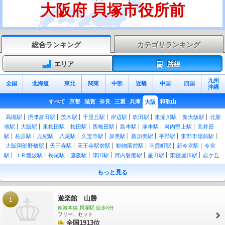
大阪府 貝塚市役所前
総合ランキング
カテゴリランキング
エリア
路線
九州
全国
北海道
東北
関東
中部
近畿
中国
四国
沖縄
すべて
京都
滋賀
奈良
三重
兵庫
和歌山
大阪
高槻駅
摂津富田駅
茨木駅
千里丘駅
岸辺駅
吹田駅
東淀川駅
新大阪駅
北新
地駅
大阪駅
東梅田駅
梅田駅
西梅田駅
島本駅
塚本駅
河内堅上駅
高井田
駅
柏原駅
志紀駅
八尾駅
久宝寺駅
加美駅
新加美駅
平野駅
東部市場前駅
大阪阿部野橋駅
天王寺駅
天王寺駅前駅
動物園前駅
南霞町駅
新今宮駅
今宮
駅
ＪＲ難波駅
長尾駅
藤阪駅
津田駅
河内磐船駅
星田駅
東寝屋川駅
忍ケ丘
駅
四条畷駅
野崎駅
住道駅
鴻池新田駅
徳庵駅
放出駅
鴫野駅
京橋駅
芦原
もっと見る
橋駅
大正駅
弁天町駅
西九条駅
玉川駅
野田駅
新福島駅
福島駅
天満駅
扇
町駅
桜ノ宮駅
大阪城公園駅
森ノ宮駅
玉造駅
鶴橋駅
桃谷駅
寺田町駅
安治
川口駅
ユニバーサルシティ駅
桜島駅
大阪城北詰駅
南森町駅
大阪天満宮駅
海
遊楽館 山勝
1
老江駅
野田駅
野田阪神駅
御幣島駅
加島駅
美章園駅
南田辺駅
鶴ケ丘駅
長
南海本線 貝塚駅 徒歩3分
居駅
我孫子町駅
杉本町駅
浅香駅
堺市駅
三国ケ丘駅
三国ヶ丘駅
百舌鳥駅
フリー、セット
上野芝駅
津久野駅
鳳駅
全国1913位
富木駅
北信太駅
信太山駅
和泉府中駅
久米田駅
下