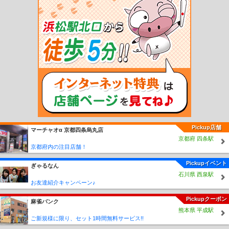
名寺駅
伊丹駅
北伊丹駅
川西池田駅
中山寺駅
宝塚駅
生瀬駅
西宮名塩駅
武
田尾駅
道場駅
三田駅
新三田駅
広野駅
相野駅
藍本駅
草野駅
古市駅
南矢
代駅
篠山口駅
丹波大山駅
下滝駅
谷川駅
柏原駅
石生駅
黒井駅
市島駅
丹
波竹田駅
西相生駅
坂越駅
播州赤穂駅
天和駅
備前福河駅
日岡駅
神野駅
厄
神駅
市場駅
小野町駅
粟生駅
河合西駅
青野ケ原駅
社町駅
滝野駅
滝駅
西
脇市駅
新西脇駅
比延駅
日本へそ公園駅
黒田庄駅
本黒田駅
船町口駅
久下村
駅
播磨高岡駅
余部駅
太市駅
本竜野駅
東觜崎駅
播磨新宮駅
千本駅
西栗栖
駅
三日月駅
播磨徳久駅
佐用駅
上月駅
京口駅
野里駅
砥堀駅
仁豊野駅
香
呂駅
溝口駅
福崎駅
甘地駅
鶴居駅
新野駅
寺前駅
長谷駅
生野駅
新井駅
青倉駅
竹田駅
園田駅
塚口駅
武庫之荘駅
西宮北口駅
夙川駅
芦屋川駅
岡本
駅
御影駅
六甲駅
王子公園駅
春日野道駅
川西能勢口駅
雲雀丘花屋敷駅
山本
駅
中山駅
売布神社駅
清荒神駅
今津駅
阪神国道駅
門戸厄神駅
甲東園駅
仁
川駅
小林駅
逆瀬川駅
宝塚南口駅
苦楽園口駅
甲陽園駅
稲野駅
新伊丹駅
伊
Pickup店舗
マーチャオα 京都四条烏丸店
丹駅
杭瀬駅
大物駅
尼崎駅
出屋敷駅
尼崎センタープール前駅
武庫川駅
鳴尾
京都府 四条駅
駅
甲子園駅
久寿川駅
西宮駅
香櫨園駅
打出駅
芦屋駅
深江駅
青木駅
魚崎
京都府内の注目店舗！
駅
住吉駅
御影駅
石屋川駅
新在家駅
大石駅
西灘駅
岩屋駅
春日野道駅
東
鳴尾駅
洲先駅
武庫川団地前駅
但馬三江駅
絹延橋駅
滝山駅
鶯の森駅
鼓滝
Pickupイベント
ぎゃるなん
駅
多田駅
平野駅
一の鳥居駅
畦野駅
山下駅
笹部駅
花隈駅
西元町駅
高速
石川県 西泉駅
神戸駅
新開地駅
大開駅
高速長田駅
西代駅
湊川駅
湊川公園駅
長田駅
丸山
お友達紹介キャンペーン♪
駅
鵯越駅
菊水山駅
鈴蘭台駅
北鈴蘭台駅
山の街駅
箕谷駅
谷上駅
花山駅
Pickupクーポン
大池駅
神鉄六甲駅
唐櫃台駅
有馬口駅
新有馬駅
有馬温泉駅
五社駅
岡場駅
麻雀バンク
熊本県 平成駅
田尾寺駅
二郎駅
道場南口駅
神鉄道場駅
横山駅
三田本町駅
フラワータウン
ご新規様に限り、セット1時間無料サービス!!
駅
南ウッディタウン駅
ウッディタウン中央駅
鈴蘭台西口駅
西鈴蘭台駅
藍那