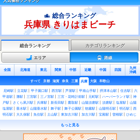
人気雀荘ランキング
総合ランキング
兵庫県 きりはまビーチ
総合ランキング
カテゴリランキング
エリア
路線
九州
全国
北海道
東北
関東
中部
近畿
中国
四国
沖縄
すべて
京都
滋賀
奈良
三重
大阪
和歌山
兵庫
尼崎駅
立花駅
甲子園口駅
西宮駅
芦屋駅
甲南山手駅
摂津本山駅
住吉駅
六
甲道駅
灘駅
三宮駅
三ノ宮駅
三宮・花時計前駅
元町駅
ハーバーランド駅
神
戸駅
さくら夙川駅
兵庫駅
新長田駅
鷹取駅
山陽須磨駅
須磨駅
塩屋駅
山陽
塩屋駅
垂水駅
山陽垂水駅
舞子駅
舞子公園駅
朝霧駅
山陽明石駅
明石駅
西
明石駅
大久保駅
魚住駅
土山駅
東加古川駅
加古川駅
宝殿駅
曽根駅
ひめじ
別所駅
御着駅
姫路駅
山陽姫路駅
須磨海浜公園駅
英賀保駅
網干駅
竜野駅
もっと見る
相生駅
有年駅
上郡駅
はりま勝原駅
和田岬駅
梁瀬駅
和田山駅
養父駅
八鹿
駅
江原駅
国府駅
豊岡駅
玄武洞駅
城崎温泉駅
竹野駅
きりはまビーチ駅
佐
津駅
柴山駅
香住駅
鎧駅
餘部駅
久谷駅
浜坂駅
諸寄駅
居組駅
塚口駅
猪