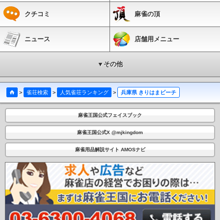
クチコミ
麻雀の頂
ニュース
店舗用メニュー
▼その他
>
雀荘検索
>
人気雀荘ランキング
>
兵庫県 きりはまビーチ
麻雀王国公式フェイスブック
麻雀王国公式X @mjkingdom
麻雀用品解説サイト AMOSナビ