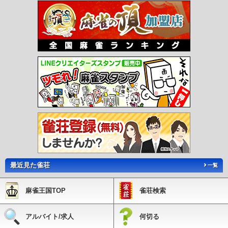
駅
木津駅
木幡駅
栄駅
押部谷駅
緑が丘駅
広野ゴルフ場前駅
志染駅
恵比須
駅
三木上の丸駅
三木駅
大村駅
樫山駅
市場駅
小野駅
葉多駅
新神戸駅
板
宿駅
東須磨駅
月見山駅
須磨寺駅
須磨浦公園駅
滝の茶屋駅
東垂水駅
霞ヶ丘
駅
西舞子駅
大蔵谷駅
人丸前駅
西新町駅
林崎松江海岸駅
藤江駅
中八木駅
江井ヶ島駅
西江井ヶ島駅
山陽魚住駅
東二見駅
西二見駅
播磨町駅
別府駅
浜
の宮駅
尾上の松駅
高砂駅
荒井駅
伊保駅
山陽曽根駅
大塩駅
的形駅
八家
駅
白浜の宮駅
妻鹿駅
飾磨駅
亀山駅
手柄駅
西飾磨駅
夢前川駅
広畑駅
山
陽天満駅
平松駅
山陽網干駅
日生中央駅
国包駅
宗佐駅
下石野駅
石野駅
西
這田駅
別所駅
高木駅
三木駅
網引駅
田原駅
法華口駅
播磨下里駅
長駅
播
磨横田駅
北条町駅
苔縄駅
河野原円心駅
久崎駅
平福駅
石井駅
妙法寺駅
名
谷駅
総合運動公園駅
学園都市駅
伊川谷駅
西神南駅
西神中央駅
県庁前駅
大
倉山駅
上沢駅
長田駅
駒ヶ林駅
苅藻駅
御崎公園駅
中央市場前駅
みなと元町
駅
旧居留地・大丸前駅
貿易センター駅
ポートターミナル駅
中公園駅
みなとじ
ま駅
市民広場駅
医療センター駅
京コンピュータ前駅
神戸空港駅
南公園駅
中
埠頭駅
北埠頭駅
南魚崎駅
アイランド北口駅
アイランドセンター駅
マリンパー
ク駅
最近見た雀荘
一覧
麻雀王国TOP
雀荘検索
アルバイト/求人
何切る