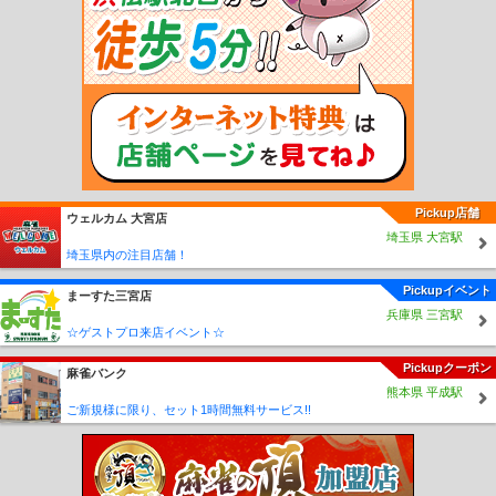
山駅
高野下駅
下古沢駅
上古沢駅
紀伊細川駅
紀伊神谷駅
極楽橋駅
高野山
駅
学門駅
紀伊御坊駅
市役所前駅
西御坊駅
田中口駅
日前宮駅
神前駅
竈山
駅
交通センター前駅
岡崎前駅
吉礼駅
伊太祈曽駅
山東駅
大池遊園駅
西山口
駅
甘露寺前駅
貴志駅
Pickup店舗
ウェルカム 大宮店
埼玉県 大宮駅
埼玉県内の注目店舗！
Pickupイベント
まーすた三宮店
兵庫県 三宮駅
☆ゲストプロ来店イベント☆
Pickupクーポン
麻雀バンク
熊本県 平成駅
ご新規様に限り、セット1時間無料サービス!!