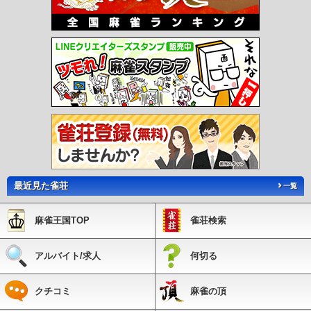
最近見た雀荘
一覧
麻雀王国TOP
雀荘検索
アルバイト/求人
何切る
クチコミ
麻雀の頂