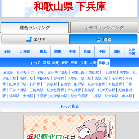
和歌山県 下兵庫
総合ランキング
カテゴリランキング
エリア
路線
九州
全国
北海道
東北
関東
中部
近畿
中国
四国
沖縄
すべて
京都
滋賀
奈良
三重
兵庫
大阪
和歌山
新宮駅
紀伊駅
六十谷駅
紀伊中ノ島駅
和歌山駅
隅田駅
下兵庫駅
橋本駅
紀
伊山田駅
高野口駅
中飯降駅
妙寺駅
大谷駅
笠田駅
西笠田駅
名手駅
粉河
駅
紀伊長田駅
打田駅
下井阪駅
岩出駅
船戸駅
紀伊小倉駅
布施屋駅
千旦
駅
田井ノ瀬駅
三輪崎駅
紀伊佐野駅
宇久井駅
那智駅
紀伊天満駅
紀伊勝浦
駅
湯川駅
太地駅
下里駅
紀伊浦神駅
紀伊田原駅
古座駅
紀伊姫駅
串本駅
紀伊有田駅
田並駅
田子駅
和深駅
江住駅
見老津駅
周参見駅
紀伊日置駅
椿
もっと見る
駅
紀伊富田駅
白浜駅
朝来駅
紀伊新庄駅
紀伊田辺駅
芳養駅
南部駅
岩代
駅
切目駅
印南駅
稲原駅
和佐駅
道成寺駅
御坊駅
紀伊内原駅
紀伊由良駅
広川ビーチ駅
湯浅駅
藤並駅
紀伊宮原駅
箕島駅
初島駅
下津駅
加茂郷駅
冷
水浦駅
海南駅
黒江駅
紀三井寺駅
宮前駅
紀和駅
和歌山市駅
紀ノ川駅
和歌
山大学前駅
和歌山港駅
東松江駅
中松江駅
八幡前駅
西ノ庄駅
二里ヶ浜駅
磯
ノ浦駅
加太駅
紀見峠駅
林間田園都市駅
御幸辻駅
紀伊清水駅
学文路駅
九度