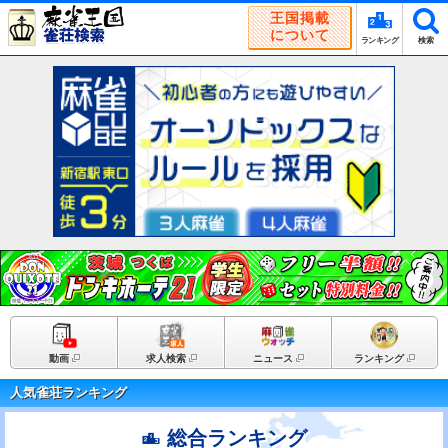
王国掲載
について
ランキング
検索
動画
求人検索
ニュース
ランキング
人気雀荘ランキング
総合ランキング