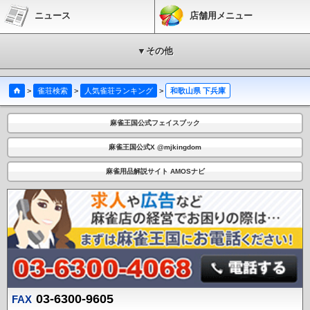
ニュース
店舗用メニュー
▼その他
>
雀荘検索
>
人気雀荘ランキング
>
和歌山県 下兵庫
麻雀王国公式フェイスブック
麻雀王国公式X @mjkingdom
麻雀用品解説サイト AMOSナビ
03-6300-9605
FAX