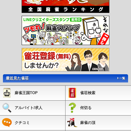
最近見た雀荘
一覧
麻雀王国TOP
雀荘検索
アルバイト/求人
何切る
クチコミ
麻雀の頂