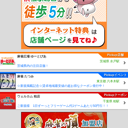
山駅
高野下駅
下古沢駅
上古沢駅
紀伊細川駅
紀伊神谷駅
極楽橋駅
高野山
駅
学門駅
紀伊御坊駅
市役所前駅
西御坊駅
田中口駅
日前宮駅
神前駅
竈山
駅
交通センター前駅
岡崎前駅
吉礼駅
伊太祈曽駅
山東駅
大池遊園駅
西山口
駅
甘露寺前駅
貴志駅
Pickup店舗
麻雀広場 ゆーとぴあ
茨城県 水戸駅
茨城県内の注目店舗！
Pickupイベント
麻雀 たつみ
東京都 六本木駅
☆新規掲載記念☆貸卓地域最安値の超お得なクーポン発行中！
Pickupクーポン
ウェルカム 柏店
千葉県 柏駅
ご新規様 1日ずーっとフリーゲーム代1ゲームあたり50円引！！