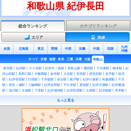
和歌山県 紀伊長田
総合ランキング
カテゴリランキング
エリア
路線
九州
全国
北海道
東北
関東
中部
近畿
中国
四国
沖縄
すべて
京都
滋賀
奈良
三重
兵庫
大阪
和歌山
新宮駅
紀伊駅
六十谷駅
紀伊中ノ島駅
和歌山駅
隅田駅
下兵庫駅
橋本駅
紀
伊山田駅
高野口駅
中飯降駅
妙寺駅
大谷駅
笠田駅
西笠田駅
名手駅
粉河
駅
紀伊長田駅
打田駅
下井阪駅
岩出駅
船戸駅
紀伊小倉駅
布施屋駅
千旦
駅
田井ノ瀬駅
三輪崎駅
紀伊佐野駅
宇久井駅
那智駅
紀伊天満駅
紀伊勝浦
駅
湯川駅
太地駅
下里駅
紀伊浦神駅
紀伊田原駅
古座駅
紀伊姫駅
串本駅
紀伊有田駅
田並駅
田子駅
和深駅
江住駅
見老津駅
周参見駅
紀伊日置駅
椿
もっと見る
駅
紀伊富田駅
白浜駅
朝来駅
紀伊新庄駅
紀伊田辺駅
芳養駅
南部駅
岩代
駅
切目駅
印南駅
稲原駅
和佐駅
道成寺駅
御坊駅
紀伊内原駅
紀伊由良駅
広川ビーチ駅
湯浅駅
藤並駅
紀伊宮原駅
箕島駅
初島駅
下津駅
加茂郷駅
冷
水浦駅
海南駅
黒江駅
紀三井寺駅
宮前駅
紀和駅
和歌山市駅
紀ノ川駅
和歌
山大学前駅
和歌山港駅
東松江駅
中松江駅
八幡前駅
西ノ庄駅
二里ヶ浜駅
磯
ノ浦駅
加太駅
紀見峠駅
林間田園都市駅
御幸辻駅
紀伊清水駅
学文路駅
九度