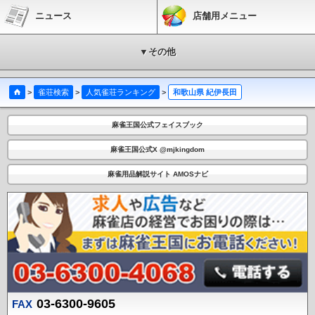
ニュース
店舗用メニュー
▼その他
>
雀荘検索
>
人気雀荘ランキング
>
和歌山県 紀伊長田
麻雀王国公式フェイスブック
麻雀王国公式X @mjkingdom
麻雀用品解説サイト AMOSナビ
03-6300-9605
FAX