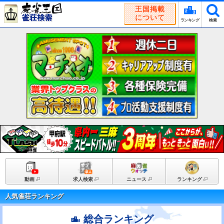
王国掲載
について
ランキング
検索
動画
求人検索
ニュース
ランキング
人気雀荘ランキング
総合ランキング