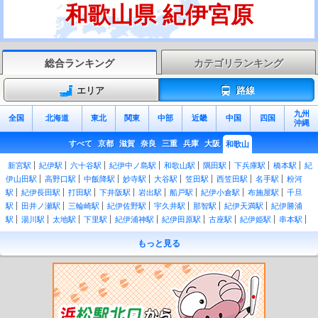
和歌山県 紀伊宮原
総合ランキング
カテゴリランキング
エリア
路線
九州
全国
北海道
東北
関東
中部
近畿
中国
四国
沖縄
すべて
京都
滋賀
奈良
三重
兵庫
大阪
和歌山
新宮駅
紀伊駅
六十谷駅
紀伊中ノ島駅
和歌山駅
隅田駅
下兵庫駅
橋本駅
紀
伊山田駅
高野口駅
中飯降駅
妙寺駅
大谷駅
笠田駅
西笠田駅
名手駅
粉河
駅
紀伊長田駅
打田駅
下井阪駅
岩出駅
船戸駅
紀伊小倉駅
布施屋駅
千旦
駅
田井ノ瀬駅
三輪崎駅
紀伊佐野駅
宇久井駅
那智駅
紀伊天満駅
紀伊勝浦
駅
湯川駅
太地駅
下里駅
紀伊浦神駅
紀伊田原駅
古座駅
紀伊姫駅
串本駅
紀伊有田駅
田並駅
田子駅
和深駅
江住駅
見老津駅
周参見駅
紀伊日置駅
椿
もっと見る
駅
紀伊富田駅
白浜駅
朝来駅
紀伊新庄駅
紀伊田辺駅
芳養駅
南部駅
岩代
駅
切目駅
印南駅
稲原駅
和佐駅
道成寺駅
御坊駅
紀伊内原駅
紀伊由良駅
広川ビーチ駅
湯浅駅
藤並駅
紀伊宮原駅
箕島駅
初島駅
下津駅
加茂郷駅
冷
水浦駅
海南駅
黒江駅
紀三井寺駅
宮前駅
紀和駅
和歌山市駅
紀ノ川駅
和歌
山大学前駅
和歌山港駅
東松江駅
中松江駅
八幡前駅
西ノ庄駅
二里ヶ浜駅
磯
ノ浦駅
加太駅
紀見峠駅
林間田園都市駅
御幸辻駅
紀伊清水駅
学文路駅
九度