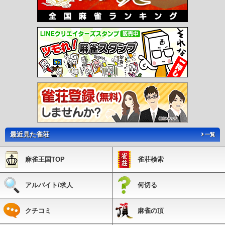
最近見た雀荘
一覧
麻雀王国TOP
雀荘検索
アルバイト/求人
何切る
クチコミ
麻雀の頂