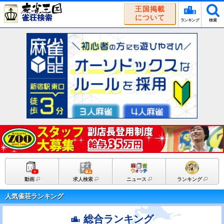
王国掲載
について
ランキング
検索
動画
求人検索
ニュース
ランキング
人気雀荘ランキング
総合ランキング