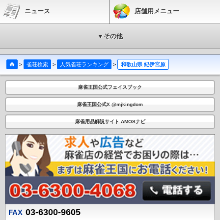
ニュース
店舗用メニュー
▼その他
>
雀荘検索
>
人気雀荘ランキング
>
和歌山県 紀伊宮原
麻雀王国公式フェイスブック
麻雀王国公式X @mjkingdom
麻雀用品解説サイト AMOSナビ
03-6300-9605
FAX