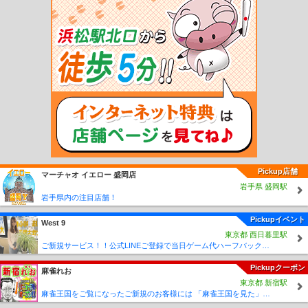
和田南駅
末広駅
土深井駅
沢尻駅
十二所駅
大滝温泉駅
扇田駅
東大館駅
小
砂川駅
上浜駅
象潟駅
金浦駅
仁賀保駅
西目駅
羽後本荘駅
羽後岩谷駅
折渡
駅
羽後亀田駅
岩城みなと駅
道川駅
下浜駅
桂根駅
新屋駅
羽後牛島駅
出戸
浜駅
上二田駅
二田駅
天王駅
船越駅
脇本駅
羽立駅
男鹿駅
西鷹巣駅
小ヶ
田駅
大野台駅
合川駅
上杉駅
米内沢駅
桂瀬駅
阿仁前田駅
前田南駅
小渕
駅
阿仁合駅
荒瀬駅
萱草駅
笑内駅
岩野目駅
比立内駅
奥阿仁駅
阿仁マタギ
駅
戸沢駅
上桧木内駅
左通駅
羽後中里駅
松葉駅
羽後長戸呂駅
八津駅
西明
寺駅
羽後太田駅
薬師堂駅
子吉駅
鮎川駅
黒沢駅
曲沢駅
前郷駅
久保田駅
西滝沢駅
吉沢駅
川辺駅
矢島駅
Pickup店舗
マーチャオ イエロー 盛岡店
岩手県 盛岡駅
岩手県内の注目店舗！
Pickupイベント
West 9
東京都 西日暮里駅
ご新規サービス！！公式LINEご登録で当日ゲーム代ハーフバック！！
Pickupクーポン
麻雀れお
東京都 新宿駅
麻雀王国をご覧になったご新規のお客様には 「麻雀王国を見た」で ☆フリーのお客様はアンケートにお答え頂けると 終日フリー料金を無料に致します！！激熱！！Σ(´∀`;)