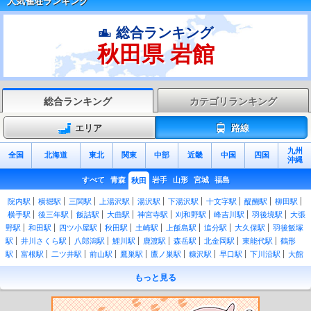
人気雀荘ランキング
総合ランキング
秋田県 岩館
総合ランキング
カテゴリランキング
エリア
路線
九州
全国
北海道
東北
関東
中部
近畿
中国
四国
沖縄
すべて
青森
岩手
山形
宮城
福島
秋田
院内駅
横堀駅
三関駅
上湯沢駅
湯沢駅
下湯沢駅
十文字駅
醍醐駅
柳田駅
横手駅
後三年駅
飯詰駅
大曲駅
神宮寺駅
刈和野駅
峰吉川駅
羽後境駅
大張
野駅
和田駅
四ツ小屋駅
秋田駅
土崎駅
上飯島駅
追分駅
大久保駅
羽後飯塚
駅
井川さくら駅
八郎潟駅
鯉川駅
鹿渡駅
森岳駅
北金岡駅
東能代駅
鶴形
駅
富根駅
二ツ井駅
前山駅
鷹巣駅
鷹ノ巣駅
糠沢駅
早口駅
下川沿駅
大館
駅
白沢駅
陣場駅
能代駅
向能代駅
北能代駅
鳥形駅
沢目駅
東八森駅
八森
もっと見る
駅
滝ノ間駅
あきた白神駅
岩館駅
黒沢駅
小松川駅
平石駅
相野々駅
矢美津
駅
田沢湖駅
刺巻駅
神代駅
生田駅
角館駅
鶯野駅
羽後長野駅
鑓見内駅
羽
後四ツ屋駅
北大曲駅
湯瀬温泉駅
八幡平駅
陸中大里駅
鹿角花輪駅
柴平駅
十