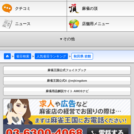
クチコミ
麻雀の頂
ニュース
店舗用メニュー
▼その他
>
雀荘検索
>
人気雀荘ランキング
>
秋田県 岩館
麻雀王国公式フェイスブック
麻雀王国公式X @mjkingdom
麻雀用品解説サイト AMOSナビ