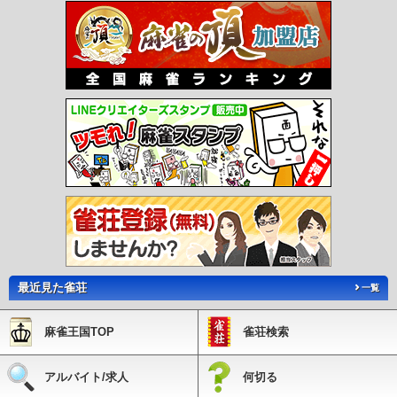
最近見た雀荘
一覧
麻雀王国TOP
雀荘検索
アルバイト/求人
何切る