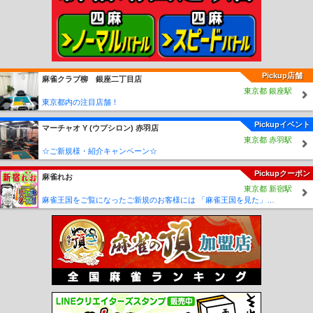
Pickup店舗
麻雀クラブ柳 銀座二丁目店
東京都 銀座駅
東京都内の注目店舗！
Pickupイベント
マーチャオ Υ (ウプシロン) 赤羽店
東京都 赤羽駅
☆ご新規様・紹介キャンペーン☆
Pickupクーポン
麻雀れお
東京都 新宿駅
麻雀王国をご覧になったご新規のお客様には 「麻雀王国を見た」で ☆フリーのお客様はアンケートにお答え頂けると 終日フリー料金を無料に致します！！激熱！！Σ(´∀`;)