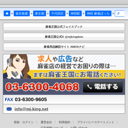
>
雀荘検索
>
東京都
>
千代田区
>
神田駅
>
神田 麻雀ぽっち
>
クチコミ
麻雀王国公式フェイスブック
麻雀王国公式X @mjkingdom
麻雀用品解説サイト AMOSナビ
03-6300-9605
FAX
info@mj-king.net
登録・ログイン
運営会社
利用規約
プライバシーステートメント
広告掲載について
お問い合わせ