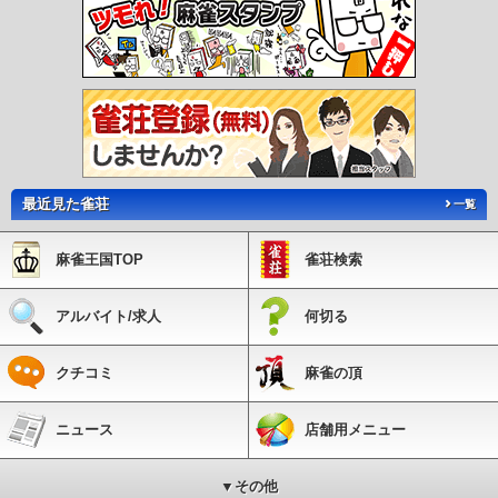
最近見た雀荘
一覧
麻雀王国TOP
雀荘検索
アルバイト/求人
何切る
クチコミ
麻雀の頂
ニュース
店舗用メニュー
▼その他