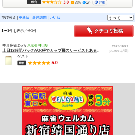
3.0
総合
詳細
点数
1
件
?
並び替え
|
更新日
|
最終訪問
|
いいね
クチコミ投稿
1〜1
件を表示／全
1
件
神田 麻雀ぽっち
東京都 神田駅
2025/10/27
土日12時間パックがお得でカップ麺のサービスもあるのがいい
(2025/10訪問)
ゲスト
5.0
総合