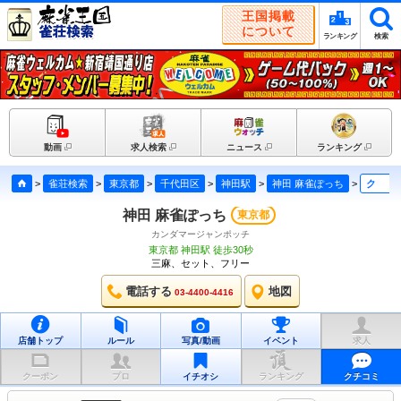
王国掲載
について
ランキング
検索
動画
求人検索
ニュース
ランキング
>
雀荘検索
>
東京都
>
千代田区
>
神田駅
>
神田 麻雀ぽっち
>
クチコミ
神田 麻雀ぽっち
東京都
カンダマージャンポッチ
東京都 神田駅 徒歩30秒
三麻、セット、フリー
電話する
地図
03-4400-4416
店舗トップ
ルール
写真/動画
イベント
求人
クーポン
プロ
イチオシ
ランキング
クチコミ