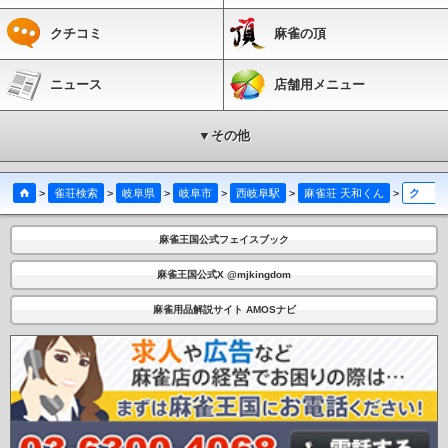
クチコミ
麻雀の頂
ニュース
店舗用メニュー
▼その他
>
雀荘検索
>
岐阜県
>
岐阜市
>
西岐阜駅
>
麻雀荘 天和くん
>
クチコミ
麻雀王国公式フェイスブック
麻雀王国公式X @mjkingdom
麻雀用品解説サイト AMOSナビ