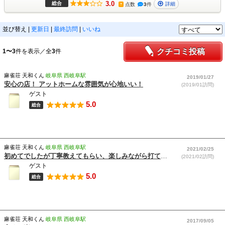
3.0
総合
詳細
点数
3
件
?
並び替え
|
更新日
|
最終訪問
|
いいね
クチコミ投稿
1〜3
件を表示／全
3
件
麻雀荘 天和くん
岐阜県 西岐阜駅
2019/01/27
安心の店！ アットホームな雰囲気が心地いい！
(2019/01訪問)
ゲスト
5.0
総合
麻雀荘 天和くん
岐阜県 西岐阜駅
2021/02/25
初めてでしたが丁寧教えてもらい、楽しみながら打てました！サービスも充実してると思うので一押しです！
(2021/02訪問)
ゲスト
5.0
総合
麻雀荘 天和くん
岐阜県 西岐阜駅
2017/09/05