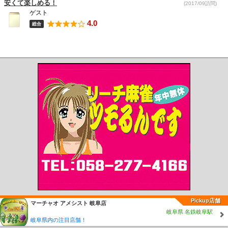
安くて楽しめる！
(2017/09訪問)
ゲスト
4.0
総合
Pickup店舗
マーチャオ アメシスト 岐阜店
岐阜県 名鉄岐阜駅
岐阜県内の注目店舗！