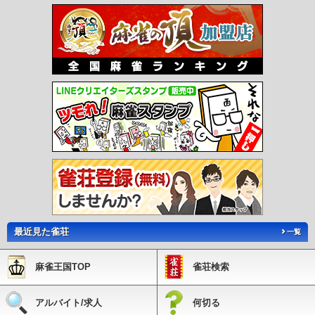
最近見た雀荘
一覧
麻雀王国TOP
雀荘検索
アルバイト/求人
何切る