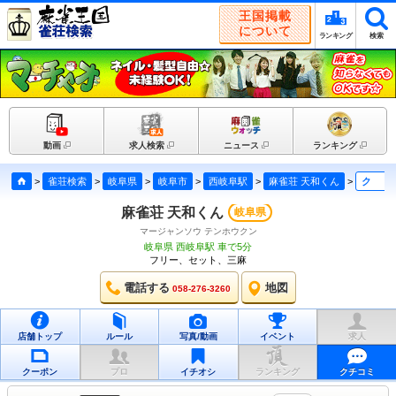
王国掲載
について
ランキング
検索
動画
求人検索
ニュース
ランキング
>
雀荘検索
>
岐阜県
>
岐阜市
>
西岐阜駅
>
麻雀荘 天和くん
>
クチコミ
麻雀荘 天和くん
岐阜県
マージャンソウ テンホウクン
岐阜県 西岐阜駅 車で5分
フリー、セット、三麻
電話する
地図
058-276-3260
店舗トップ
ルール
写真/動画
イベント
求人
クーポン
プロ
イチオシ
ランキング
クチコミ