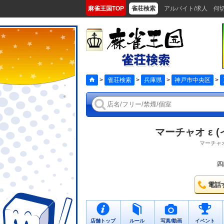
麻雀王国TOP
雀荘検索
アルバイト/求人
何
>
雀荘検索
>
兵庫県
>
神戸市中央区
>
マーチャオ ε 
マーチャ
四
電話
店舗トップ
ルール
写真/動画
イベント