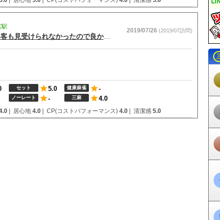
5.0
|
居心地
5.0
|
CP(コストパフォーマンス)
4.0
|
清潔感
5.0
宮駅
2019/07/26
(2019/07訪問)
広々とした店内で清潔感もあり、癖の強い客も見受けられなかったので良かった。
0
セット
5.0
健康麻雀
-
ノーレート
-
三麻
4.0
4.0
|
居心地
4.0
|
CP(コストパフォーマンス)
4.0
|
清潔感
5.0