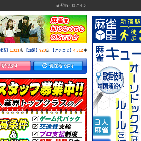
登録・ログイン
材済】
1,321
店
【加盟】
923
店
【クチコミ】
4,312
件
駅
現在地
で探す
で探す