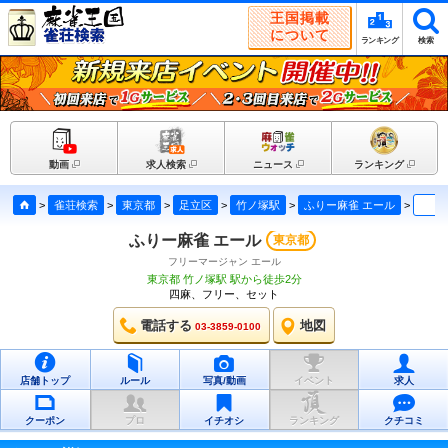
王国掲載
について
ランキング
検索
動画
求人検索
ニュース
ランキング
>
雀荘検索
>
東京都
>
足立区
>
竹ノ塚駅
>
ふりー麻雀 エール
>
クチ
ふりー麻雀 エール
東京都
フリーマージャン エール
東京都 竹ノ塚駅 駅から徒歩2分
四麻、フリー、セット
電話する
地図
03-3859-0100
店舗トップ
ルール
写真/動画
イベント
求人
クーポン
プロ
イチオシ
ランキング
クチコミ