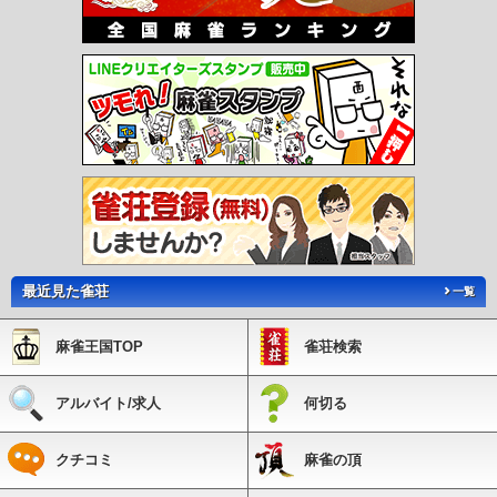
最近見た雀荘
一覧
麻雀王国TOP
雀荘検索
アルバイト/求人
何切る
クチコミ
麻雀の頂