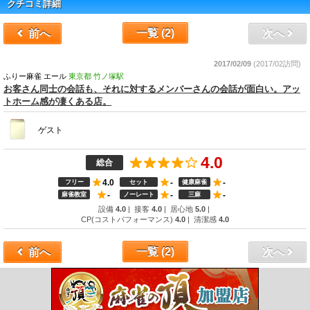
クチコミ詳細
一覧 (2)
前
へ
次
へ
2017/02/09
(2017/02訪問)
ふりー麻雀 エール
東京都 竹ノ塚駅
お客さん同士の会話も、それに対するメンバーさんの会話が面白い。アッ
トホーム感が凄くある店。
ゲスト
4.0
総合
4.0
-
-
フリー
セット
健康麻雀
-
-
-
麻雀教室
ノーレート
三麻
設備
4.0
|
接客
4.0
|
居心地
5.0
|
CP(コストパフォーマンス)
4.0
|
清潔感
4.0
一覧 (2)
前
へ
次
へ