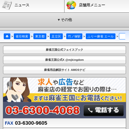
ニュース
店舗用メニュー
▼その他
>
雀荘検索
>
東京都
>
足立区
>
竹ノ塚駅
>
ふりー麻雀 エール
>
クチ
麻雀王国公式フェイスブック
麻雀王国公式X @mjkingdom
麻雀用品解説サイト AMOSナビ
03-6300-9605
FAX