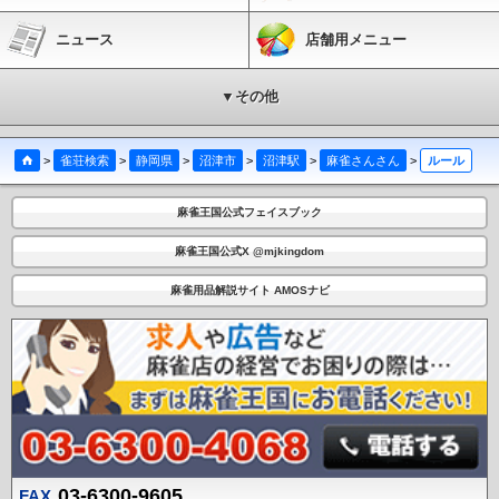
ニュース
店舗用メニュー
▼その他
>
雀荘検索
>
静岡県
>
沼津市
>
沼津駅
>
麻雀さんさん
>
ルール
麻雀王国公式フェイスブック
麻雀王国公式X @mjkingdom
麻雀用品解説サイト AMOSナビ
03-6300-9605
FAX