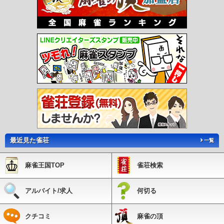
最近見た雀荘
一覧
麻雀王国TOP
雀荘検索
アルバイト/求人
何切る
クチコミ
麻雀の頂