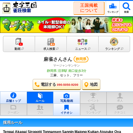
王国掲載
について
ランキング
検索
動画
求人検索
ニュース
ランキング
麻雀さんさん
静岡県
マージャンサンサン
静岡県 沼津駅 南口徒歩3分
三麻、セット、フリー
電話する
地図
090-5050-9200
店舗トップ
ルール
写真/動画
イベント
求人
クーポン
プロ
イチオシ
ランキング
クチコミ
採用ルール
Tenpai
Akapai
Siropotti
Tonnansen
Sannin Majong
Kuitan
Atozuke
Oya