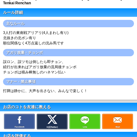
Tenkai Renchan
ルール詳細
主なルール
3人打の東南戦アリアリ(4人まわし有り)
北抜きの北ポン有り
順位関係なく4万点返しの沈み馬です
アガリ放棄・チョンボ
誤ロン、誤ツモは倒したら即チョン、
続行が出来ればアガリ放棄の流局後チョンボ
チョンボは積み棒無しのハネマン払い
マナー・禁止事項
打牌は静かに、大声を出さない、みんなで楽しく！
お店のコトを友達に教える
Facebook
Line
Mail
X(旧Twitter)
お店を評価する